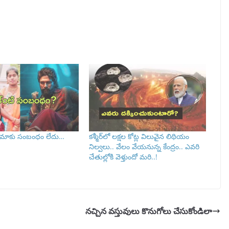
కి మాకు సంబంధం లేదు…
కశ్మీర్‌లో లక్షల కోట్ల విలువైన లిథియం
నిల్వలు.. వేలం వేయనున్న కేంద్రం.. ఎవరి
చేతుల్లోకి వెళ్తుందో మరి..!
నచ్చిన వస్తువులు కొనుగోలు చేసుకోండిలా