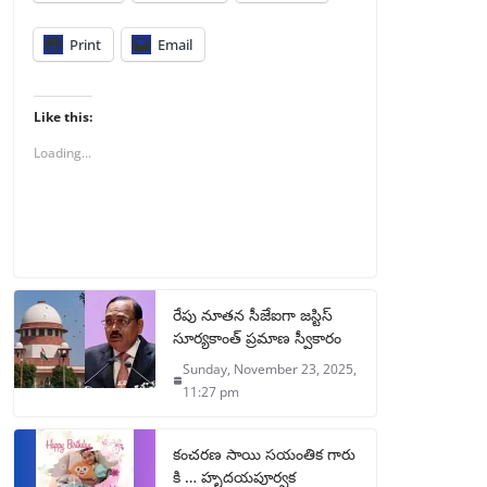
Print
Email
Like this:
Loading...
రేపు నూతన సీజేఐగా జస్టిస్
సూర్యకాంత్ ప్రమాణ స్వీకారం
Sunday, November 23, 2025,
11:27 pm
కంచరణ సాయి సయంతిక గారు
కి … హృదయపూర్వక