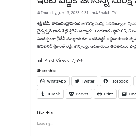
Thursday, July 13, 2023, 9:31 am
Shakthi TV
శక్తి టీవీ, రామ‌చంద్రాపురం:
జగనన్న సురక్ష పథకంద్వారా ధ
చైర్పర్సన్ గాదంశెట్టి శ్రీదేవీ అన్నారు. బుధవారం స్థానిక
సందర్భంగా శ్రీదేవీ మాట్లాడుతూ ఇంటివద్దకే లబ్దిదారులక
కమిషనర్ శ్రీకాంత్ రెడ్డి, కౌన్సిలర్లు అధికారులు తదితరులు పాల్
Post Views:
2,696
Share this:
WhatsApp
Twitter
Facebook
Tumblr
Pocket
Print
Ema
Like this:
Loading...