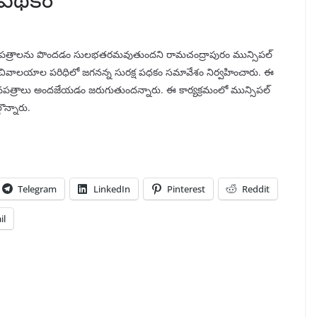
ృవపత్రాలను పొందడం సులభతరమవుతుందని రామచంద్రాపురం మున్సిపల్
 5, 6 సచివాలయాల పరిధిలో జగనన్న సురక్ష పధకం సమావేశం నిర్వహించారు. ఈ
ు ధృవపత్రాలు అందజేయడం జరుగుతుందన్నారు. ఈ కార్యక్రమంలో మున్సిపల్
గొన్నారు.
Telegram
LinkedIn
Pinterest
Reddit
il