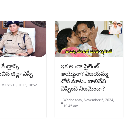
కేంద్రాన్ని
ఇక అంతా సైలెంట్
ంచిన జిల్లా ఎస్పీ
అయ్యేనా? విజయమ్మ
నోటి మాట.. బాలినేని
 March 13, 2023, 10:52
చెప్పిందే నిజమైందా?
Wednesday, November 6, 2024,
10:45 am