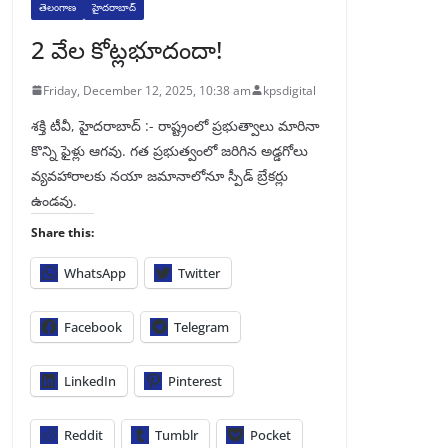
తెలంగాణ
హైదరాబాద్
2 వేల కోట్లభూదందా!
Friday, December 12, 2025, 10:38 am
kpsdigital
శక్తి టీవీ, హైదరాబాద్‌ :- రాష్ట్రంలో ప్రభుత్వాలు మారినా
కొన్ని ఫైళ్లు ఆగవు. గత ప్రభుత్వంలో జరిగిన అడ్డగోలు
వ్యవహారాలకు నయా జమానాలోనూ స్పీడ్‌ బ్రేకర్లు
ఉండవు.
Share this:
WhatsApp
Twitter
Facebook
Telegram
LinkedIn
Pinterest
Reddit
Tumblr
Pocket