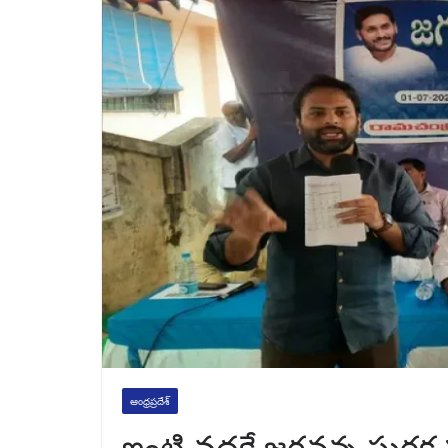
ఆంధ్రప్రదేశ్
ఇంటి వద్దకే జగనన్న సురక్