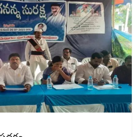
ష పథకం