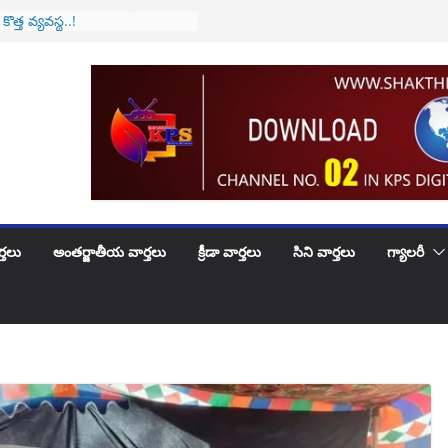
ళ్లే వారికి అలర్ట్..! అమల్లోకి
ొత్త వ్యవస్థ..!
ు కి పెళ్లిరోజు శుభకాంక్షలు
ోట్లభూదందా!
న సీజేఐగా జస్టిస్ సూర్యకాంత్
్వీకారం
సాయి సయంతిక గారు కి …
్వక పుట్టినరోజు శుభాకాంక్షలు
్తలు
అంతర్జాతీయ వార్తలు
క్రీడా వార్తలు
సిని వార్తలు
గ్యాలరీ