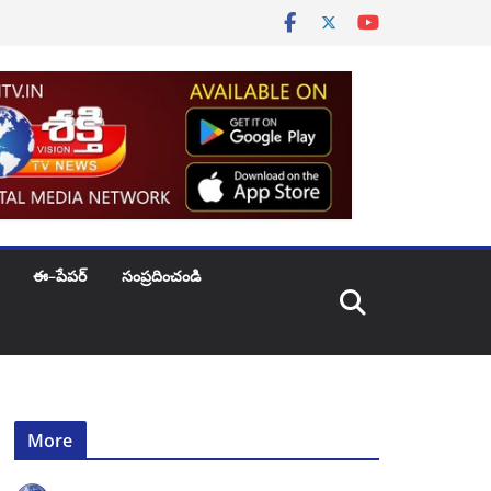
ఈ–పేపర్
సంప్రదించండి
More