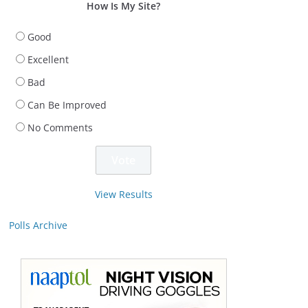
How Is My Site?
Good
Excellent
Bad
Can Be Improved
No Comments
View Results
Polls Archive