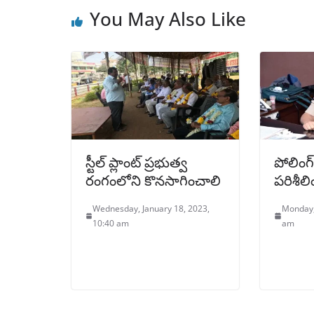
You May Also Like
స్టీల్ ప్లాంట్ ప్రభుత్వ
పోలింగ్ 
రంగంలోని కొనసాగించాలి
పరిశీలి
Wednesday, January 18, 2023,
Monday,
10:40 am
am