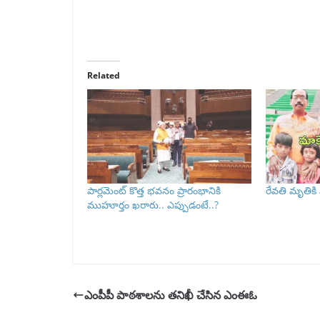
Related
పార్లమెంట్ కొత్త భవనం ప్రారంభానికి
రేవతి మృ‌తి
ముహూర్తం ఖరారు.. ఎప్పుడంటే..?
ఎంపీపీ పాఠశాలను తనిఖీ చేసిన ఎంఈఓ