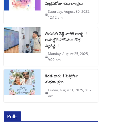
పుట్టినరోజు శుభాకాంక్షలు
Saturday, August 30, 2025,
12:12 am
తిరుపతి వెళ్లే వారికి అలర్ట్..!
అమల్లోకి పోలీసుల కొత్త
వ్యవస్థ..!
Monday, August 25, 2025,
9:22 pm
కిరణ్ గారు కి పెళ్లిరోజు
శుభకాంక్షలు
Friday, August 1, 2025, 8:07
am
Polls