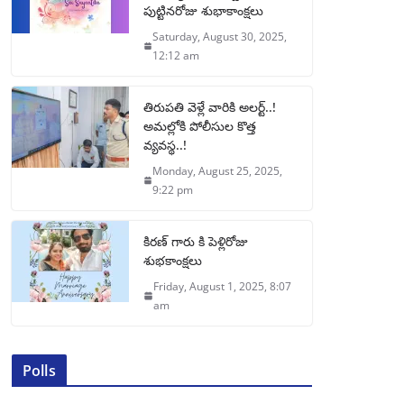
పుట్టినరోజు శుభాకాంక్షలు
Saturday, August 30, 2025,
12:12 am
తిరుపతి వెళ్లే వారికి అలర్ట్..!
అమల్లోకి పోలీసుల కొత్త
వ్యవస్థ..!
Monday, August 25, 2025,
9:22 pm
కిరణ్ గారు కి పెళ్లిరోజు
శుభకాంక్షలు
Friday, August 1, 2025, 8:07
am
Polls