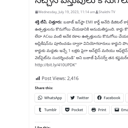
Wednesday, July 19, 2023, 11:14 am
Shakthi TV
శక్తి టీవీ, చిత్తూరు:
బజాజ్ ఇన్‌స్టా EMI కార్డ్ అనేది డిజిటల్ క
ఉత్పత్తులను కొనుగోలు చేయడానికి అనుమతిస్తుంది. కార్డు కొ
లేదా ACలు వంటి అనేక రకాల ఉత్పత్తులను కొనుగోలు చేయడ
అప్లికేషన్‌ను పూరించడం ద్వారా వినియోగదారులు కార్డుని పొం
కార్డుకు మద్దతు ఇచ్చే 1 లక్షకు పైగా ఆన్‌లైన్ మరియు ఆఫ్‌లైన్
వెబ్‌సైట్‌ను సందర్శించండి” అని బజాజ్ ఫిన్‌సర్వ్ తన కస్టమర్‌లక
http://bit.ly/410UPDK”
Post Views:
2,416
Share this:
WhatsApp
Twitter
Facebook
Tumblr
Pocket
Print
Ema
Like this: