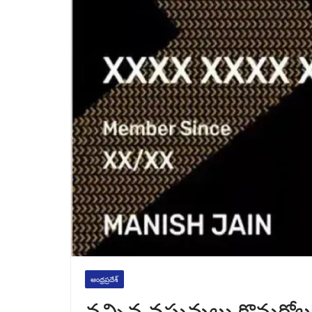
ఆంధ్రప్రదేశ్
నచ్చిన వస్తువులు కొనుగోల