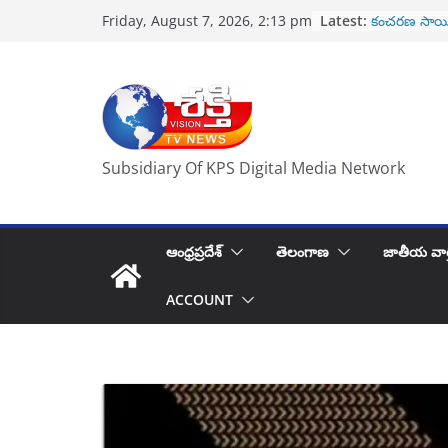
Skip
రేపు నూతన సీ
Latest:
Friday, August 7, 2026, 2:13 pm
ప్రమాణ స్వీకా
to
కంచరణ సాయి
content
హృదయపూర్వక ప
తిరుపతి వెళ్లే 
పోలీసుల కొత్త 
కిరణ్ గారు కి 
2 వేల కోట్లభ
Subsidiary Of KPS Digital Media Network
ఆంధ్రప్రదేశ్
తెలంగాణ
జాతీయ వార
ACCOUNT