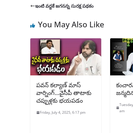
ఇంటి వద్దకే జగనన్న సురక్ష పథకం
You May Also Like
పవన్‌ కల్యాణ్ మాస్
కంచారన
వార్నింగ్…వైసీపీ తాటాకు
జన్మది
చప్పుళ్లకు భయపడం
Tuesday,
am
Friday, July 4, 2025, 6:17 pm