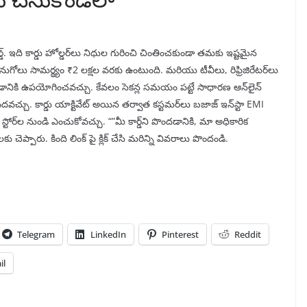
ార్డ్. ఇది కార్డు హోల్డర్‌లు నిధుల గురించి చింతించకుండా తమకు ఇష్టమైన
నుగోలు సామర్థ్యం ₹2 లక్షల వరకు ఉంటుంది. మరియు టీవీలు, రిఫ్రిజిరేటర్‌లు
ానికి ఉపయోగించవచ్చు. కేవలం సెకన్ల సమయం పట్టే సాధారణ ఆన్‌లైన్
దవచ్చు. కార్డు యాక్టివేట్ అయిన తర్వాత కస్టమర్‌లు బజాజ్ ఇన్‌స్టా EMI
 స్టోర్‌ల నుండి ఎంచుకోవచ్చు. “”మీ కార్డ్‌ని పొందడానికి, మా అధికారిక
ు చెప్పారు. కింది లింక్ పై క్లిక్ చేసి మరిన్ని వివరాలు పొందండి.
Telegram
LinkedIn
Pinterest
Reddit
il