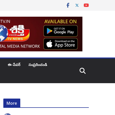
ఈ–పేపర్
సంప్రదించండి
More