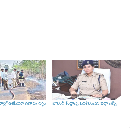
ల్లో అకేషియా వనాలు దగ్ధం
పోలింగ్ కేంద్రాన్ని పరిశీలించిన జిల్లా ఎస్పీ