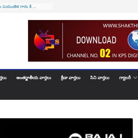
జేఐగా జస్టిస్ సూర్యకాంత్
రం
 సయంతిక గారు కి …
ుట్టినరోజు శుభాకాంక్షలు
వారికి అలర్ట్..! అమల్లోకి
వ్యవస్థ..!
పెళ్లిరోజు శుభకాంక్షలు
ూదందా!
్తలు
అంతర్జాతీయ వార్తలు
క్రీడా వార్తలు
సిని వార్తలు
గ్యాలరీ