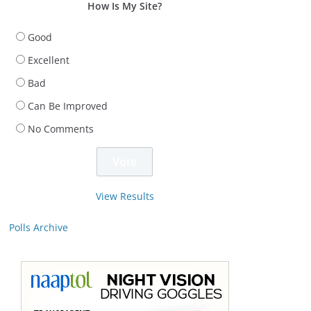
How Is My Site?
Good
Excellent
Bad
Can Be Improved
No Comments
View Results
Polls Archive