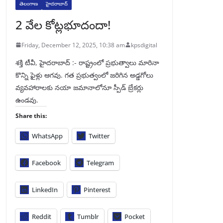
తెలంగాణ
హైదరాబాద్
2 వేల కోట్లభూదందా!
Friday, December 12, 2025, 10:38 am
kpsdigital
శక్తి టీవీ, హైదరాబాద్‌ :- రాష్ట్రంలో ప్రభుత్వాలు మారినా
కొన్ని ఫైళ్లు ఆగవు. గత ప్రభుత్వంలో జరిగిన అడ్డగోలు
వ్యవహారాలకు నయా జమానాలోనూ స్పీడ్‌ బ్రేకర్లు
ఉండవు.
Share this:
WhatsApp
Twitter
Facebook
Telegram
LinkedIn
Pinterest
Reddit
Tumblr
Pocket