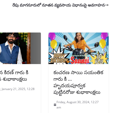
రేపు మాగనూరులో నూతన వ్యవసాయ విధానంపై అవగాహన
 కిరణ్ గారు కి
కంచరణ సాయి సయంతిక
న శుభాకాంక్షలు
గారు కి …
హృదయపూర్వక
 January 21, 2025, 12:28
పుట్టినరోజు శుభాకాంక్షలు
Friday, August 30, 2024, 12:27
am