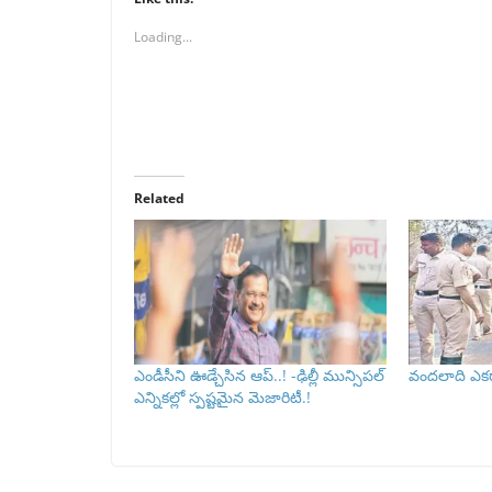
Loading...
Related
ఎండీసీని ఊడ్చేసిన ఆప్..! -ఢిల్లీ మున్సిపల్‌
వందలాది ఎకరా
ఎన్నికల్లో స్పష్టమైన మెజారిటీ.!