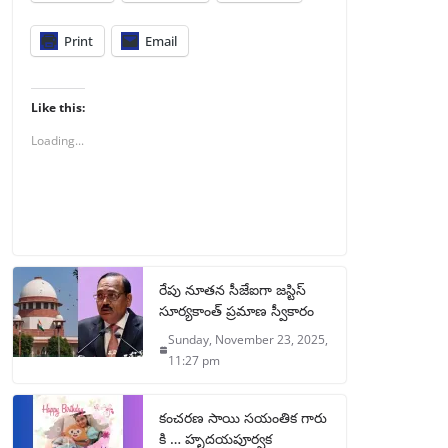
Print
Email
Like this:
Loading...
రేపు నూతన సీజేఐగా జస్టిస్
సూర్యకాంత్ ప్రమాణ స్వీకారం
Sunday, November 23, 2025,
11:27 pm
కంచరణ సాయి సయంతిక గారు
కి … హృదయపూర్వక