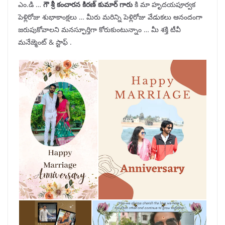
ఎం.డి …
గౌ శ్రీ కంచారన కిరణ్ కుమార్ గారు
కి మా హృదయపూర్వక
పెళ్లిరోజు శుభాకాంక్షలు … మీరు మరిన్ని పెళ్లిరోజు వేడుకలు ఆనందంగా
జరుపుకోవాలని మనస్ఫూర్తిగా కోరుకుంటున్నాం … మీ శక్తి టీవీ
మనేజ్మెంట్ & స్టాఫ్ .