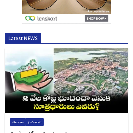
Latest NEWS
తెలంగాణ
హైదరాబాద్