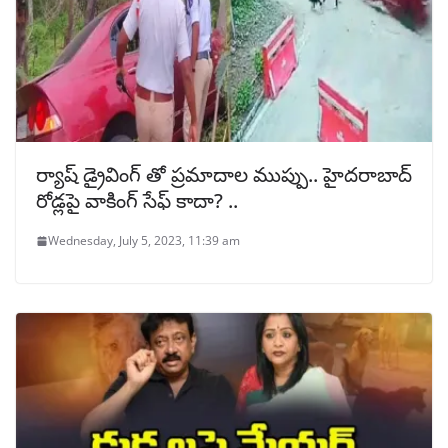
ర్యాష్ డ్రైవింగ్ తో ప్రమాదాల ముప్పు.. హైదరాబాద్‌
రోడ్లపై వాకింగ్‌ సేఫ్ కాదా? ..
Wednesday, July 5, 2023, 11:39 am