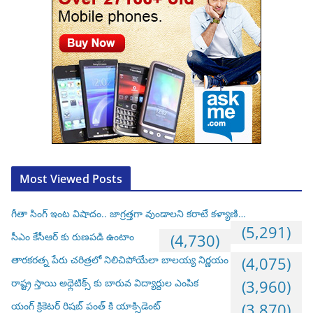
Most Viewed Posts
గీతా సింగ్ ఇంట విషాదం.. జాగ్రత్తగా వుండాలని కరాటే కళ్యాణి…
(5,291)
సీఎం కేసీఆర్ కు రుణపడి ఉంటాం
(4,730)
తారకరత్న పేరు చరిత్రలో నిలిచిపోయేలా బాలయ్య నిర్ణయం
(4,075)
రాష్ట్ర స్తాయి అథ్లెటిక్స్ కు బారువ విద్యార్దుల ఎంపిక
(3,960)
యంగ్ క్రికెటర్ రిషబ్ పంత్ కి యాక్సిడెంట్
(3,870)