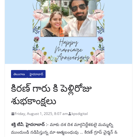
తెలంగాణ
హైదరాబాద్
కిరణ్ గారు కి పెళ్లిరోజు
శుభకాంక్షలు
Friday, August 1, 2025, 8:07 am
kpsdigital
శక్తి టీవీ, హైదరాబాద్ :-
మాకు దశ దిశ మార్గనిర్దేశకులై మమ్మల్ని
ముందుండి నడిపిస్తున్న మా ఆత్మబంధువు … కిరణ్ గ్రూప్ చైర్మన్ &