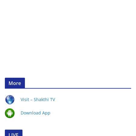
More
Visit – Shakthi TV
Download App
LIVE