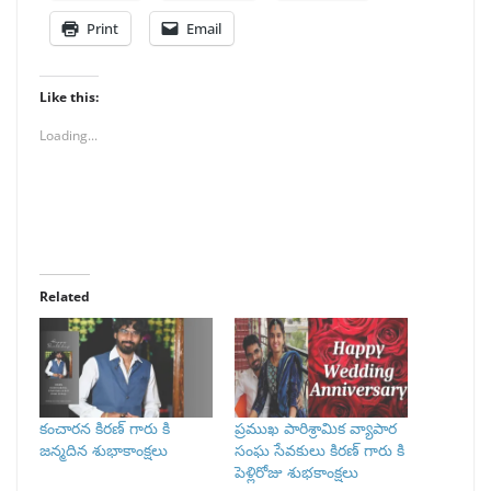
Print
Email
Like this:
Loading...
Related
కంచారన కిరణ్ గారు కి
ప్రముఖ పారిశ్రామిక వ్యాపార
జన్మదిన శుభాకాంక్షలు
సంఘ సేవకులు కిరణ్ గారు కి
పెళ్లిరోజు శుభకాంక్షలు