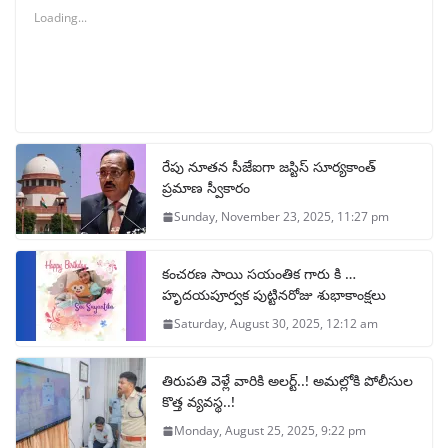
Loading...
రేపు నూతన సీజేఐగా జస్టిస్ సూర్యకాంత్
ప్రమాణ స్వీకారం
Sunday, November 23, 2025, 11:27 pm
కంచరణ సాయి సయంతిక గారు కి …
హృదయపూర్వక పుట్టినరోజు శుభాకాంక్షలు
Saturday, August 30, 2025, 12:12 am
తిరుపతి వెళ్లే వారికి అలర్ట్..! అమల్లోకి పోలీసుల
కొత్త వ్యవస్థ..!
Monday, August 25, 2025, 9:22 pm