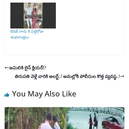
కిరణ్ గారు కి పెళ్లిరోజు
శుభకాంక్షలు
జమిలికి లైన్ క్లియర్!?
తిరుపతి వెళ్లే వారికి అలర్ట్..! అమల్లోకి పోలీసుల కొత్త వ్యవస్థ..!
You May Also Like