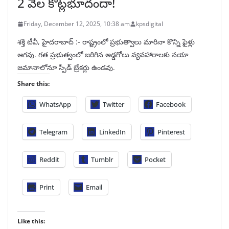
2 వేల కోట్లభూదందా!
Friday, December 12, 2025, 10:38 am
kpsdigital
శక్తి టీవీ, హైదరాబాద్‌ :- రాష్ట్రంలో ప్రభుత్వాలు మారినా కొన్ని ఫైళ్లు
ఆగవు. గత ప్రభుత్వంలో జరిగిన అడ్డగోలు వ్యవహారాలకు నయా
జమానాలోనూ స్పీడ్‌ బ్రేకర్లు ఉండవు.
Share this:
WhatsApp
Twitter
Facebook
Telegram
LinkedIn
Pinterest
Reddit
Tumblr
Pocket
Print
Email
Like this: