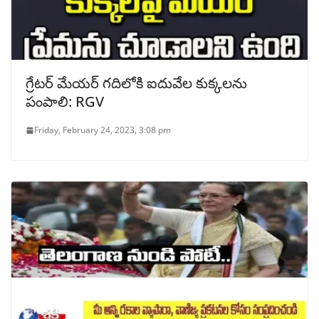
గ్రేటర్ మేయర్ గదిలోకి ఐదువేల కుక్కలను
పంపాలి: RGV
Friday, February 24, 2023, 3:08 pm