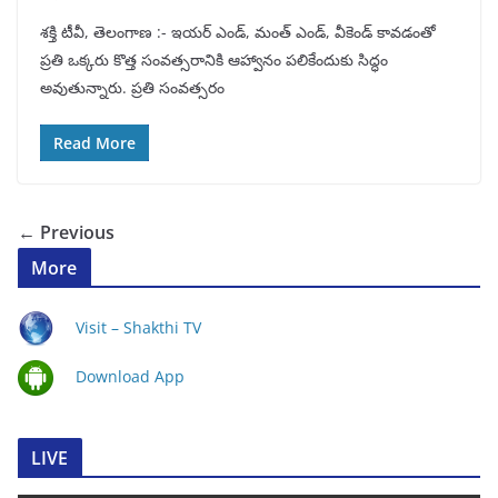
శక్తి టీవీ, తెలంగాణ :- ఇయర్ ఎండ్, మంత్ ఎండ్, వీకెండ్ కావడంతో
ప్రతి ఒక్కరు కొత్త సంవత్సరానికి ఆహ్వానం పలికేందుకు సిద్ధం
అవుతున్నారు. ప్రతి సంవత్సరం
Read More
← Previous
More
Visit – Shakthi TV
Download App
LIVE