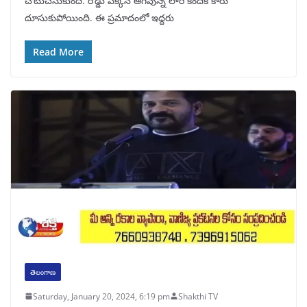
చోటుచేసుకుంది. రోడ్డు పక్కన ఆగివున్న లారీ కిందికి కారు
దూసుకుపోయింది. ఈ ప్రమాదంలో ఇద్దరు
Read More
తెలంగాణ
Saturday, January 20, 2024, 6:19 pm
Shakthi TV