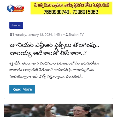
తెలంగాణ
Thursday, January 18, 2024, 4:45 pm
Shakthi TV
జూనియర్ ఎన్టీఆర్ ఫ్లెక్సీలు తొలగింపు..
బాలయ్య ఆదేశాలతో తీసేశారా..?
శక్తి టీవీ, తెలంగాణ :- నందమూరి కుటుంబంలో ఏం జరుగుతోంది?
బాబాయ్‌ అబ్బాయ్‌కి చెడిందా.? జూనియర్ పై బాలయ్య కోపం
పెంచుకున్నారా? ఇవే డౌట్స్ వస్తున్నాయి. ఎందుకంటే..
Read More