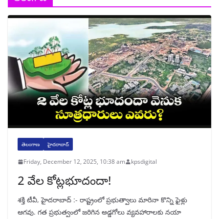
తెలంగాణ
హైదరాబాద్
Friday, December 12, 2025, 10:38 am
kpsdigital
2 వేల కోట్లభూదందా!
శక్తి టీవీ, హైదరాబాద్‌ :- రాష్ట్రంలో ప్రభుత్వాలు మారినా కొన్ని ఫైళ్లు
ఆగవు. గత ప్రభుత్వంలో జరిగిన అడ్డగోలు వ్యవహారాలకు నయా