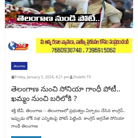
తెలంగాణ
Friday, January 5, 2024, 4:21 pm
Shakthi TV
తెలంగాణ నుంచి సోనియా గాంధీ పోటీ..
ఖమ్మం నుంచి బరిలోకి ?
శక్తి టీవీ, తెలంగాణ :- తెలంగాణలో ప్రభుత్వం ఏర్పాటు చేసిన కాంగ్రెస్..
ఇప్పుడు లోక్ సభ ఎన్నికలపై ఫోకస్ పెట్టింది. కాంగ్రెస్ అగ్రనేత సోనియా
గాంధీ తెలంగాణ