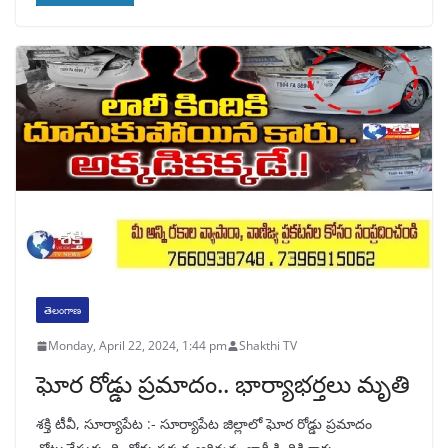
తెలంగాణ
Monday, April 22, 2024, 1:44 pm
Shakthi TV
ఘోర రోడ్డు ప్రమాదం.. భార్యాభర్తలు మృతి
శక్తి టీవీ, సూర్యాపేట :- సూర్యాపేట జిల్లాలో ఘోర రోడ్డు ప్రమాదం