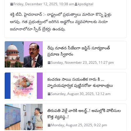
Friday, December 12, 2025, 10:38 am
kpsdigital
శక్తి టీవీ, హైదరాబాద్‌ :- రాష్ట్రంలో ప్రభుత్వాలు మారినా కొన్ని ఫైళ్లు
ఆగవు. గత ప్రభుత్వంలో జరిగిన అడ్డగోలు వ్యవహారాలకు నయా
జమానాలోనూ స్పీడ్‌ బ్రేకర్లు ఉండవు.
రేపు నూతన సీజేఐగా జస్టిస్ సూర్యకాంత్
ప్రమాణ స్వీకారం
Sunday, November 23, 2025, 11:27 pm
కంచరణ సాయి సయంతిక గారు కి …
హృదయపూర్వక పుట్టినరోజు శుభాకాంక్షలు
Saturday, August 30, 2025, 12:12 am
తిరుపతి వెళ్లే వారికి అలర్ట్..! అమల్లోకి పోలీసుల
కొత్త వ్యవస్థ..!
Monday, August 25, 2025, 9:22 pm