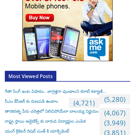
Most Viewed Posts
గీతా సింగ్ ఇంట విషాదం.. జాగ్రత్తగా వుండాలని కరాటే కళ్యాణి…
(5,280)
సీఎం కేసీఆర్ కు రుణపడి ఉంటాం
(4,721)
తారకరత్న పేరు చరిత్రలో నిలిచిపోయేలా బాలయ్య నిర్ణయం
(4,067)
రాష్ట్ర స్తాయి అథ్లెటిక్స్ కు బారువ విద్యార్దుల ఎంపిక
(3,949)
యంగ్ క్రికెటర్ రిషబ్ పంత్ కి యాక్సిడెంట్
(3,851)