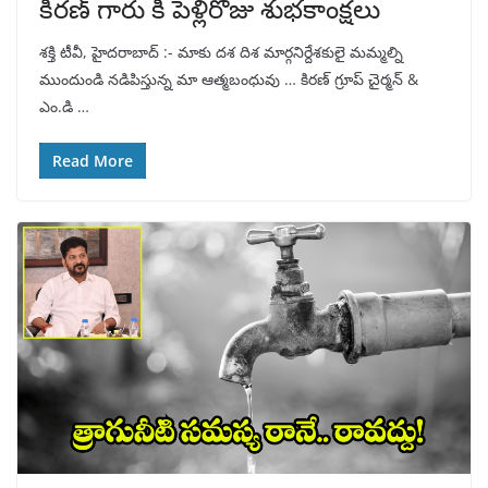
కిరణ్ గారు కి పెళ్లిరోజు శుభకాంక్షలు
శక్తి టీవీ, హైదరాబాద్ :- మాకు దశ దిశ మార్గనిర్దేశకులై మమ్మల్ని
ముందుండి నడిపిస్తున్న మా ఆత్మబంధువు … కిరణ్ గ్రూప్ చైర్మన్ &
ఎం.డి …
Read More