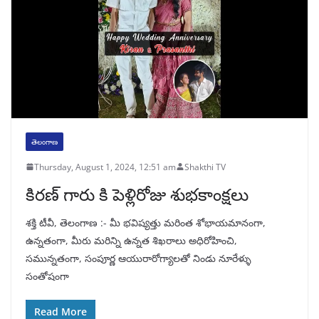
తెలంగాణ
Thursday, August 1, 2024, 12:51 am
Shakthi TV
కిరణ్ గారు కి పెళ్లిరోజు శుభకాంక్షలు
శక్తి టీవీ, తెలంగాణ :- మీ భవిష్యత్తు మరింత శోభాయమానంగా,
ఉన్నతంగా, మీరు మరిన్ని ఉన్నత శిఖరాలు అధిరోహించి,
సమున్నతంగా, సంపూర్ణ ఆయురారోగ్యాలతో నిండు నూరేళ్ళు
సంతోషంగా
Read More