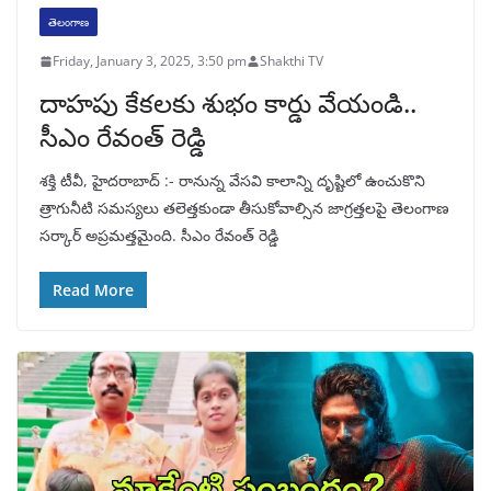
తెలంగాణ
Friday, January 3, 2025, 3:50 pm
Shakthi TV
దాహపు కేకలకు శుభం కార్డు వేయండి..
సీఎం రేవంత్ రెడ్డి
శక్తి టీవీ, హైదరాబాద్ :- రానున్న వేసవి కాలాన్ని దృష్టిలో ఉంచుకొని
త్రాగునీటి సమస్యలు తలెత్తకుండా తీసుకోవాల్సిన జాగ్రత్తలపై తెలంగాణ
సర్కార్ అప్రమత్తమైంది. సీఎం రేవంత్ రెడ్డి
Read More