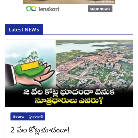
Latest NEWS
తెలంగాణ
హైదరాబాద్
2 వేల కోట్లభూదందా!