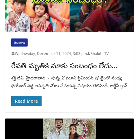
తెలంగాణ
Wednesday, December 11, 2024, 3:03 pm
Shakthi TV
రేవతి మృ‌తికి మాకు సంబంధం లేదు…
శక్తి టీవీ, హైదరాబాద్ :- ‘పుష్ప 2’ మూవీ ప్రీమియర్ షో టైంలో సంధ్య
థియేటర్ వద్ద ఆపశృతి చోటు చేసుకున్న విషయం తెలిసిందే. ఆర్టీసీ క్రాస్
Read More