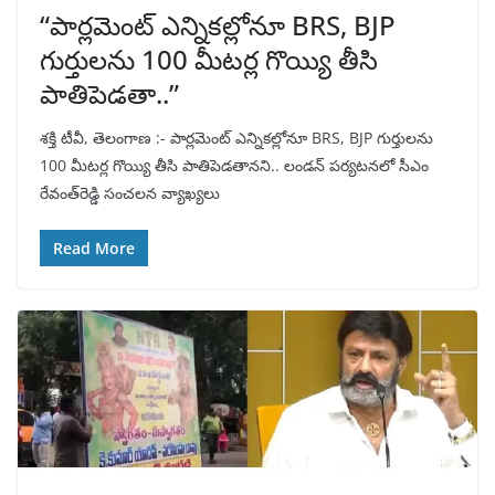
“పార్లమెంట్ ఎన్నికల్లోనూ BRS, BJP
గుర్తులను 100 మీటర్ల గొయ్యి తీసి
పాతిపెడతా..”
శక్తి టీవీ, తెలంగాణ :- పార్లమెంట్‌ ఎన్నికల్లోనూ BRS, BJP గుర్తులను
100 మీటర్ల గొయ్యి తీసి పాతిపెడతానని.. లండన్‌ పర్యటనలో సీఎం
రేవంత్‌రెడ్డి సంచలన వ్యాఖ్యలు
Read More