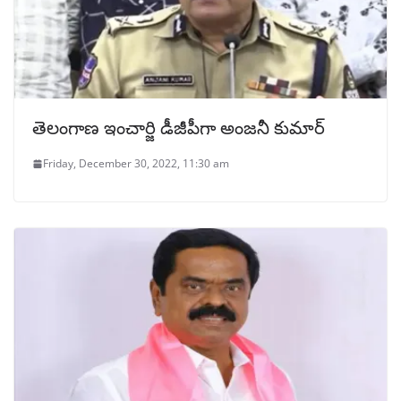
తెలంగాణ ఇంచార్జి డీజీపీగా అంజనీ కుమార్
Friday, December 30, 2022, 11:30 am