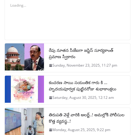
Loading...
రేపు నూతన సీజేఐగా జస్టిస్ సూర్యకాంత్
ప్రమాణ స్వీకారం
Sunday, November 23, 2025, 11:27 pm
కంచరణ సాయి సయంతిక గారు కి …
హృదయపూర్వక పుట్టినరోజు శుభాకాంక్షలు
Saturday, August 30, 2025, 12:12 am
తిరుపతి వెళ్లే వారికి అలర్ట్..! అమల్లోకి పోలీసుల
కొత్త వ్యవస్థ..!
Monday, August 25, 2025, 9:22 pm