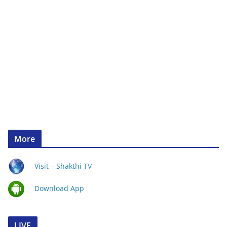
More
Visit – Shakthi TV
Download App
LIVE