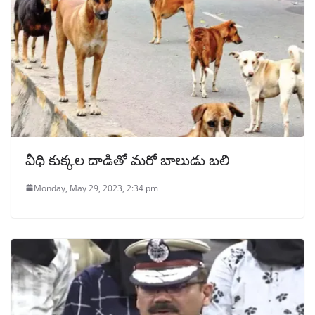
వీధి కుక్కల దాడితో మరో బాలుడు బలి
Monday, May 29, 2023, 2:34 pm