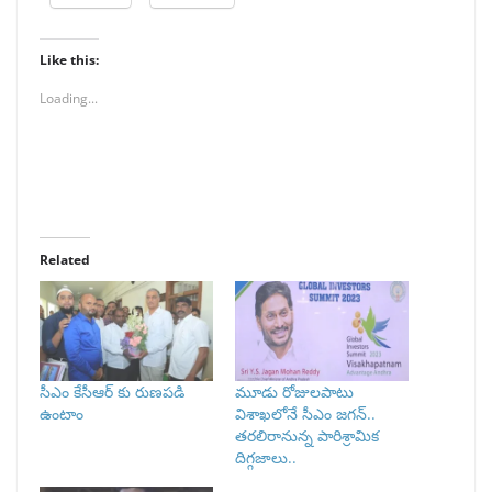
Like this:
Loading...
Related
సీఎం కేసీఆర్ కు రుణపడి
మూడు రోజులపాటు
ఉంటాం
విశాఖలోనే సీఎం జగన్‌..
తరలిరానున్న పారిశ్రామిక
దిగ్గజాలు..