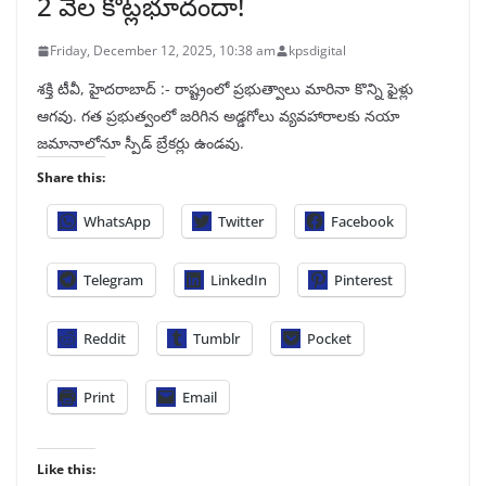
2 వేల కోట్లభూదందా!
Friday, December 12, 2025, 10:38 am
kpsdigital
శక్తి టీవీ, హైదరాబాద్‌ :- రాష్ట్రంలో ప్రభుత్వాలు మారినా కొన్ని ఫైళ్లు
ఆగవు. గత ప్రభుత్వంలో జరిగిన అడ్డగోలు వ్యవహారాలకు నయా
జమానాలోనూ స్పీడ్‌ బ్రేకర్లు ఉండవు.
Share this:
WhatsApp
Twitter
Facebook
Telegram
LinkedIn
Pinterest
Reddit
Tumblr
Pocket
Print
Email
Like this: