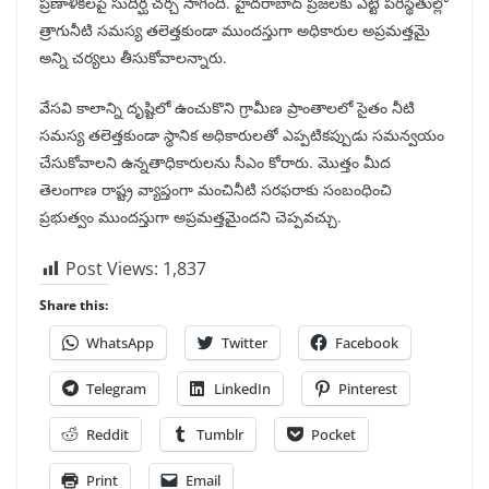
ప్రణాళికలపై సుదీర్ఘ చర్చ సాగింది. హైదరాబాద్ ప్రజలకు ఎట్టి పరిస్థితుల్లో
త్రాగునీటి సమస్య తలెత్తకుండా ముందస్తుగా అధికారుల అప్రమత్తమై
అన్ని చర్యలు తీసుకోవాలన్నారు.
వేసవి కాలాన్ని దృష్టిలో ఉంచుకొని గ్రామీణ ప్రాంతాలలో సైతం నీటి
సమస్య తలెత్తకుండా స్థానిక అధికారులతో ఎప్పటికప్పుడు సమన్వయం
చేసుకోవాలని ఉన్నతాధికారులను సీఎం కోరారు. మొత్తం మీద
తెలంగాణ రాష్ట్ర వ్యాప్తంగా మంచినీటి సరఫరాకు సంబంధించి
ప్రభుత్వం ముందస్తుగా అప్రమత్తమైందని చెప్పవచ్చు.
Post Views:
1,837
Share this:
WhatsApp
Twitter
Facebook
Telegram
LinkedIn
Pinterest
Reddit
Tumblr
Pocket
Print
Email