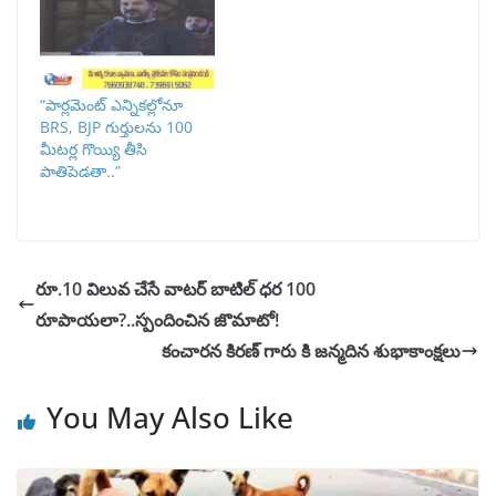
“పార్లమెంట్ ఎన్నికల్లోనూ
BRS, BJP గుర్తులను 100
మీటర్ల గొయ్యి తీసి
పాతిపెడతా..”
రూ.10 విలువ చేసే వాటర్ బాటిల్ ధర 100
రూపాయలా?..స్పందించిన జొమాటో!
కంచారన కిరణ్ గారు కి జన్మదిన శుభాకాంక్షలు
You May Also Like