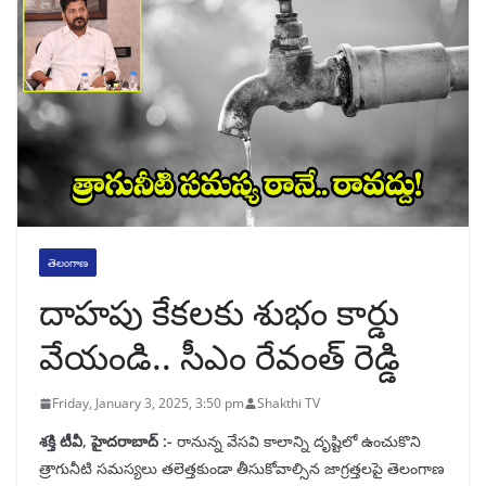
తెలంగాణ
దాహపు కేకలకు శుభం కార్డు
వేయండి.. సీఎం రేవంత్ రెడ్డి
Friday, January 3, 2025, 3:50 pm
Shakthi TV
శక్తి టీవీ, హైదరాబాద్ :-
రానున్న వేసవి కాలాన్ని దృష్టిలో ఉంచుకొని
త్రాగునీటి సమస్యలు తలెత్తకుండా తీసుకోవాల్సిన జాగ్రత్తలపై తెలంగాణ