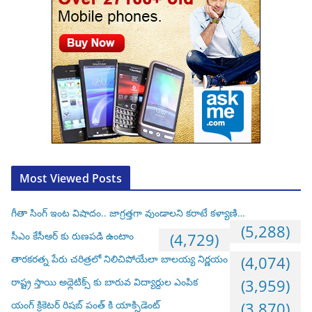
Most Viewed Posts
గీతా సింగ్ ఇంట విషాదం.. జాగ్రత్తగా వుండాలని కరాటే కళ్యాణి…
(5,288)
సీఎం కేసీఆర్ కు రుణపడి ఉంటాం
(4,729)
తారకరత్న పేరు చరిత్రలో నిలిచిపోయేలా బాలయ్య నిర్ణయం
(4,074)
రాష్ట్ర స్తాయి అథ్లెటిక్స్ కు బారువ విద్యార్దుల ఎంపిక
(3,959)
యంగ్ క్రికెటర్ రిషబ్ పంత్ కి యాక్సిడెంట్
(3,870)