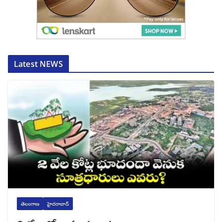
Latest NEWS
తెలంగాణ
హైదరాబాద్