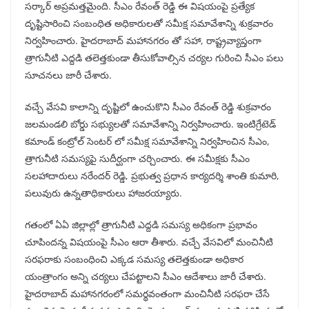
సర్కార్ అప్రమత్తమైంది. సీఎం రేవంత్ రెడ్డి ఈ విషయంపై ప్రత్యేక
దృష్టిసారించి సంబంధిత అధికారులతో సమీక్ష సమావేశాన్ని శుక్రవారం
నిర్వహించారు. హైదరాబాద్ మహానగరం తో సహా, రాష్ట్రవ్యాప్తంగా
త్రాగునీటి ఎద్దడి తలెత్తకుండా తీసుకోవాల్సిన చర్యల గురించి సీఎం పలు
సూచనలు జారీ చేశారు.
వచ్చే వేసవి కాలాన్ని దృష్టిలో ఉంచుకొని సీఎం రేవంత్ రెడ్డి శుక్రవారం
జలమండలి బోర్డు సభ్యులతో సమావేశాన్ని నిర్వహించారు. ఇంటిగ్రేటెడ్
కమాండ్ కంట్రోల్ సెంటర్ లో సమీక్ష సమావేశాన్ని నిర్వహించిన సీఎం,
త్రాగునీటి సమస్యపై సుదీర్ఘంగా చర్చించారు. ఈ సమీక్షకు సీఎం
సలహాదారులు నరేందర్ రెడ్డి, ప్రభుత్వ ప్రధాన కార్యదర్శి శాంతి కుమారి,
పలువురు ఉన్నతాధికారులు హాజరయ్యారు.
గతంలో ఏఏ జిల్లాల్లో త్రాగునీటి ఎద్దడి సమస్య అధికంగా ప్రభావం
చూపిందన్న విషయంపై సీఎం ఆరా తీశారు. వచ్చే వేసవిలో మంచినీటి
సరఫరాకు సంబంధించి ఎక్కడ సమస్య తలెత్తకుండా అధికార
యంత్రాంగం అన్ని చర్యలు చేపట్టాలని సీఎం ఆదేశాలు జారీ చేశారు.
హైదరాబాద్ మహానగరంలో సమర్థవంతంగా మంచినీటి సరఫరా చేసే