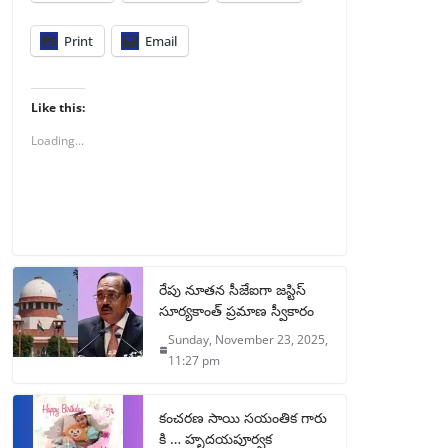
Print
Email
Like this:
Loading...
రేపు నూతన సీజేఐగా జస్టిస్
సూర్యకాంత్ ప్రమాణ స్వీకారం
Sunday, November 23, 2025,
11:27 pm
కంచరణ సాయి సయంతిక గారు
కి … హృదయపూర్వక