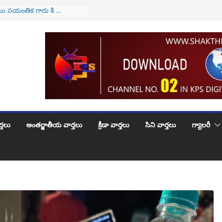
ీజేఐగా జస్టిస్ సూర్యకాంత్
కారం
ి సయంతిక గారు కి …
 పుట్టినరోజు శుభాకాంక్షలు
 వారికి అలర్ట్..! అమల్లోకి
 వ్యవస్థ..!
 పెళ్లిరోజు శుభకాంక్షలు
భూదందా!
్తలు
అంతర్జాతీయ వార్తలు
క్రీడా వార్తలు
సిని వార్తలు
గ్యాలరీ