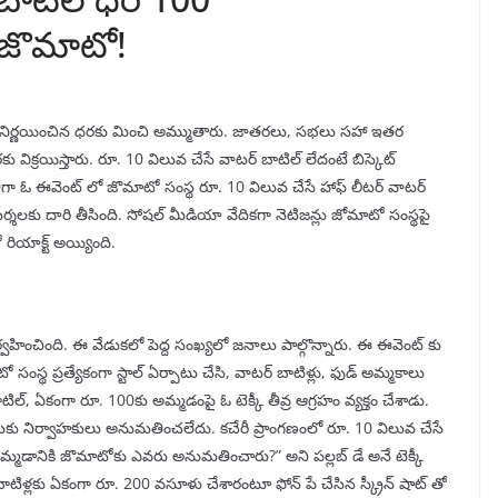
 జొమాటో!
లు నిర్ణయించిన ధరకు మించి అమ్ముతారు. జాతరలు, సభలు సహా ఇతర
 విక్రయిస్తారు. రూ. 10 విలువ చేసే వాటర్ బాటిల్ లేదంటే బిస్కెట్
జాగా ఓ ఈవెంట్ లో జొమాటో సంస్థ రూ. 10 విలువ చేసే హాఫ్ లీటర్ వాటర్
లకు దారి తీసింది. సోషల్ మీడియా వేదికగా నెటిజన్లు జోమాటో సంస్థపై
రియాక్ట్ అయ్యింది.
్వహించింది. ఈ వేడుకలో పెద్ద సంఖ్యలో జనాలు పాల్గొన్నారు. ఈ ఈవెంట్ కు
సంస్థ ప్రత్యేకంగా స్టాల్ ఏర్పాటు చేసి, వాటర్ బాటిళ్లు, ఫుడ్ అమ్మకాలు
టిల్, ఏకంగా రూ. 100కు అమ్మడంపై ఓ టెక్కీ తీవ్ర ఆగ్రహం వ్యక్తం చేశాడు.
ందుకు నిర్వాహకులు అనుమతించలేదు. కచేరీ ప్రాంగణంలో రూ. 10 విలువ చేసే
్మడానికి జొమాటోకు ఎవరు అనుమతించారు?” అని పల్లబ్ డే అనే టెక్కీ
 బాటిళ్లకు ఏకంగా రూ. 200 వసూళు చేశారంటూ ఫోన్ పే చేసిన స్క్రీన్ షాట్ తో