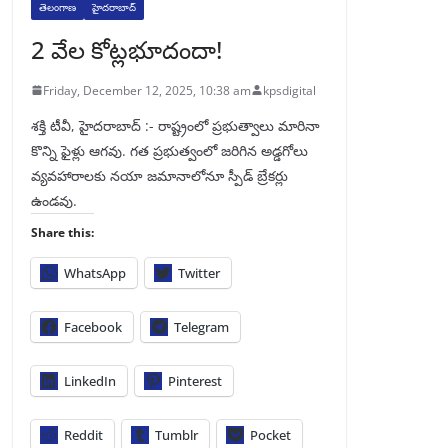
తెలంగాణ
హైదరాబాద్
2 వేల కోట్లభూదందా!
Friday, December 12, 2025, 10:38 am
kpsdigital
శక్తి టీవీ, హైదరాబాద్‌ :- రాష్ట్రంలో ప్రభుత్వాలు మారినా
కొన్ని ఫైళ్లు ఆగవు. గత ప్రభుత్వంలో జరిగిన అడ్డగోలు
వ్యవహారాలకు నయా జమానాలోనూ స్పీడ్‌ బ్రేకర్లు
ఉండవు.
Share this:
WhatsApp
Twitter
Facebook
Telegram
LinkedIn
Pinterest
Reddit
Tumblr
Pocket