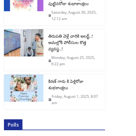
పుట్టినరోజు శుభాకాంక్షలు
Saturday, August 30, 2025,
12:12 am
తిరుపతి వెళ్లే వారికి అలర్ట్..!
అమల్లోకి పోలీసుల కొత్త
వ్యవస్థ..!
Monday, August 25, 2025,
9:22 pm
కిరణ్ గారు కి పెళ్లిరోజు
శుభకాంక్షలు
Friday, August 1, 2025, 8:07
am
Polls