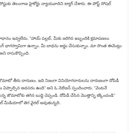
ోస్టుకు తెలంగాణ హైకోర్టు న్యాయవాదిని ట్యాగ్ చేశారు. ఈ పోస్ట్ సోషల్
 సమాధానం ఇవ్వలేదు. “హాయ్ పల్లబ్, మీకు జరిగిన ఇబ్బందికి క్షమాపణలు
టింగ్ భాగస్వామిగా ఉన్నాం. మీ బాధను అర్థం చేసుకున్నాం. మా సొంత ఈవెంట్లు
ి రాసుకొచ్చింది.
. “జొమాటో తీరు దారుణం. ఇది నిజంగా వినియోగదారులను దారుణంగా దోపిడీ
ం విప్పాల్సిన అవసరం ఉంది” అని ఓ నెటిజన్ స్పందించారు. “వెంటనే
 జొమాటోకు తగిన బుద్ధి చెప్పండి. దోపిడీ చేసిన మొత్తాన్ని కక్కించండి”
సోషల్ మీడియాలో తెగ వైరల్ అవుతున్నది.