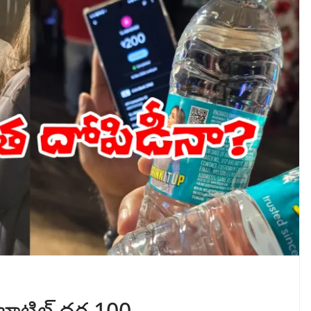
 బాటిల్ ధర 100