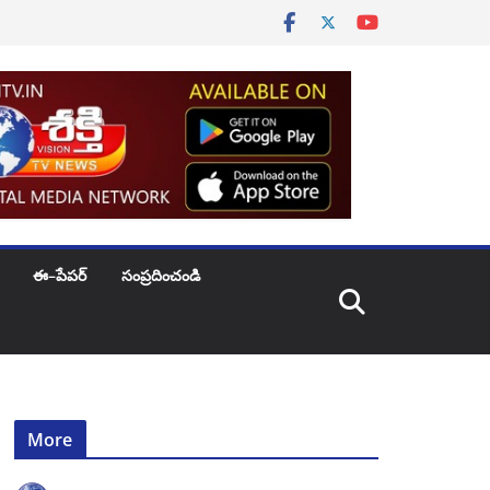
ఈ–పేపర్
సంప్రదించండి
More