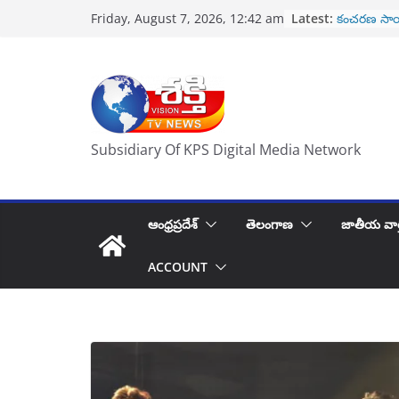
Skip
రేపు నూతన స
Latest:
Friday, August 7, 2026, 12:42 am
to
ప్రమాణ స్వీ
కంచరణ సాయ
content
హృదయపూర్వక
తిరుపతి వెళ్లే
పోలీసుల కొత్త
కిరణ్ గారు కి
2 వేల కోట్ల
Subsidiary Of KPS Digital Media Network
ఆంధ్రప్రదేశ్
తెలంగాణ
జాతీయ వార
ACCOUNT