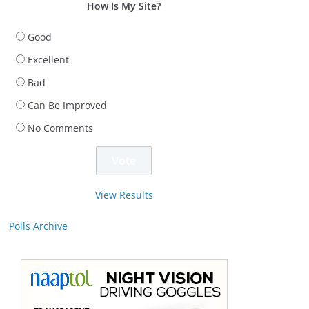
How Is My Site?
Good
Excellent
Bad
Can Be Improved
No Comments
View Results
Polls Archive