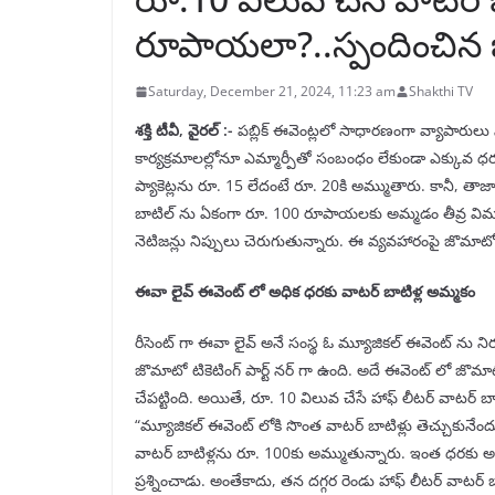
రూపాయలా?..స్పందించిన
Saturday, December 21, 2024, 11:23 am
Shakthi TV
శక్తి టీవీ, వైరల్ :-
పబ్లిక్ ఈవెంట్లలో సాధారణంగా వ్యాపారు
కార్యక్రమాలల్లోనూ ఎమ్మార్పీతో సంబంధం లేకుండా ఎక్కువ ధరకు
ప్యాకెట్లను రూ. 15 లేదంటే రూ. 20కి అమ్ముతారు. కానీ, తా
బాటిల్ ను ఏకంగా రూ. 100 రూపాయలకు అమ్మడం తీవ్ర విమర్శ
నెటిజన్లు నిప్పులు చెరుగుతున్నారు. ఈ వ్యవహారంపై జొమాటో 
ఈవా లైవ్ ఈవెంట్ లో అధిక ధరకు వాటర్ బాటిళ్ల అమ్మకం
రీసెంట్ గా ఈవా లైవ్ అనే సంస్థ ఓ మ్యూజికల్ ఈవెంట్ ను నిర
జొమాటో టికెటింగ్ పార్ట్ నర్ గా ఉంది. అదే ఈవెంట్ లో జొమాటో 
చేపట్టింది. అయితే, రూ. 10 విలువ చేసే హాఫ్ లీటర్ వాటర్ బా
“మ్యూజికల్ ఈవెంట్ లోకి సొంత వాటర్ బాటిళ్లు తెచ్చుకునే
వాటర్ బాటిళ్లను రూ. 100కు అమ్ముతున్నారు. ఇంత ధరకు అమ
ప్రశ్నించాడు. అంతేకాదు, తన దగ్గర రెండు హాఫ్ లీటర్ వాటర్