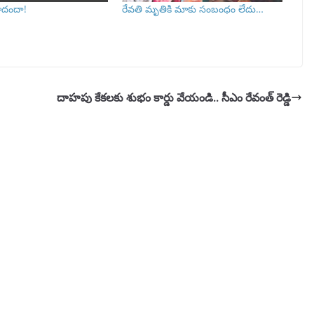
ూదందా!
రేవతి మృ‌తికి మాకు సంబంధం లేదు…
దాహపు కేకలకు శుభం కార్డు వేయండి.. సీఎం రేవంత్ రెడ్డి