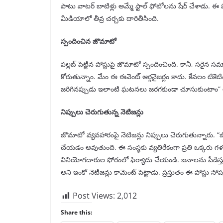
పాటు వాటర్ బాటిళ్లు అమ్మే స్టాల్ ఫోటోలను షేర్ చేశాడు. ఈ ప
మీడియాలో తీవ్ర చర్చకు దారితీసింది.
స్పందించిన జొమాటో
పల్లబ్ పెట్టిన పోస్టుపై జొమాటో స్పందించింది. కానీ, సరైన
కోరుతున్నాం. మేం ఈ ఈవెంట్ ఆర్గనైజర్లం కాదు. కేవలం టికె
జరిగినప్పుడు ఇలాంటి ఘటనలు జరగకుండా చూసుకుంటాం” అన
నిప్పులు చెరుగుతున్న నెటిజన్లు
జొమాటో వ్యవహారంపై నెటిజన్లు నిప్పులు చెరుగుతున్నారు
చేయడం అవుతుంది. ఈ సంస్థకు వ్యతిరేకంగా ప్రతి ఒక్కరు గళ
వినియోగదారుల ఫోరంలో ఫిర్యాదు చేయండి. జనాలను పీడిస్తున్న
అని ఇంకో నెటిజన్లు కామెంట్ పెట్టాడు. ప్రస్తుతం ఈ పోస్టు 
Post Views:
2,012
Share this: