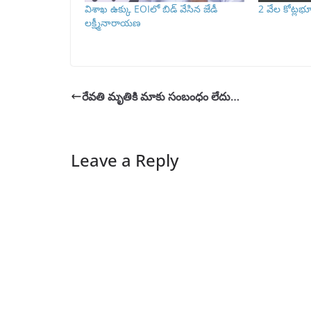
విశాఖ ఉక్కు EOIలో బిడ్ వేసిన జేడీ
2 వేల కోట్లభ
లక్ష్మీనారాయణ
రేవతి మృ‌తికి మాకు సంబంధం లేదు…
Leave a Reply