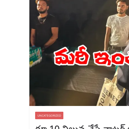
UNCATEGORIZED
రూ.10 విలువ చేసే వాటర్