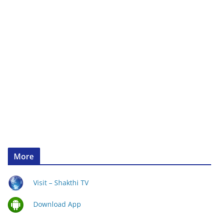
More
Visit – Shakthi TV
Download App