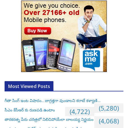
Most Viewed Posts
గీతా సింగ్ ఇంట విషాదం.. జాగ్రత్తగా వుండాలని కరాటే కళ్యాణి…
(5,280)
సీఎం కేసీఆర్ కు రుణపడి ఉంటాం
(4,722)
తారకరత్న పేరు చరిత్రలో నిలిచిపోయేలా బాలయ్య నిర్ణయం
(4,068)