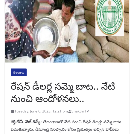
తెలంగాణ
రేషన్ డీలర్ల సమ్మె బాట.. నేటి
నుంచి ఆందోళనలు..
Tuesday, June 6, 2023, 12:21 pm
Shakthi TV
శక్తి టీవీ, వెబ్ డెస్క్:
తెలంగాణలో నేటి నుంచి రేషన్ డీలర్లు సమ్మె బాట
పడుతున్నారు. డిమాండ్ల పరిష్కారం కోసం ప్రభుత్వం ఇచ్చిన హామీలు