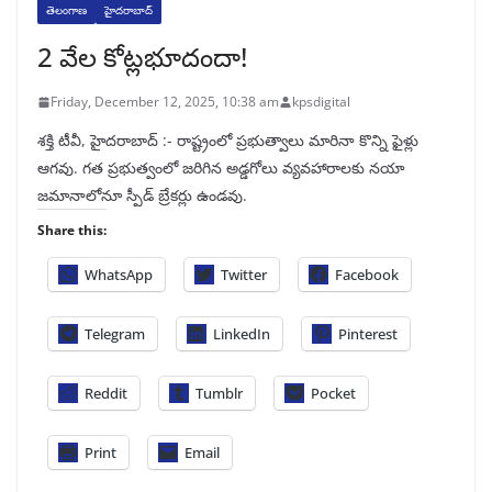
తెలంగాణ
హైదరాబాద్
2 వేల కోట్లభూదందా!
Friday, December 12, 2025, 10:38 am
kpsdigital
శక్తి టీవీ, హైదరాబాద్‌ :- రాష్ట్రంలో ప్రభుత్వాలు మారినా కొన్ని ఫైళ్లు
ఆగవు. గత ప్రభుత్వంలో జరిగిన అడ్డగోలు వ్యవహారాలకు నయా
జమానాలోనూ స్పీడ్‌ బ్రేకర్లు ఉండవు.
Share this:
WhatsApp
Twitter
Facebook
Telegram
LinkedIn
Pinterest
Reddit
Tumblr
Pocket
Print
Email