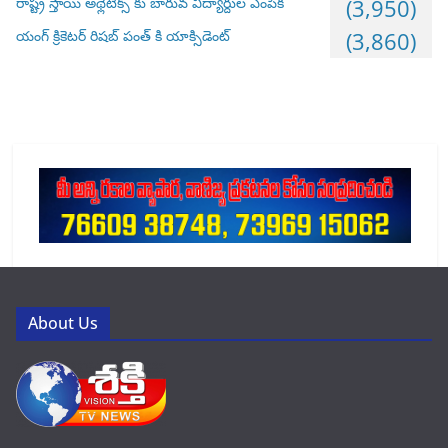
రాష్ట్ర స్తాయి అథ్లెటిక్స్ కు బారువ విద్యార్దుల ఎంపిక
(3,950)
యంగ్ క్రికెటర్ రిషబ్ పంత్ కి యాక్సిడెంట్
(3,860)
About Us