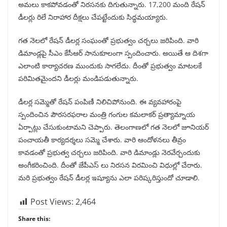
అమలు కాకపోవడంతో నిరసనకు దిగుతున్నారు. 17,200 మంది రేషన్
డీలర్లు రిలే నిరాహార దీక్షలు చేపట్టేందుకు సిద్ధమయ్యారు.
గత నెలలో రేషన్ డీలర్ల సంఘంతో ప్రభుత్వం చర్చలు జరిపింది. వారి
డిమాండ్లపై సీఎం కేసీఆర్ సానుకూలంగా స్పందించారు. అయితే ఆ దిశగా
ఎలాంటి కార్యాచరణ ముందుకు సాగలేదు. దీంతో ప్రభుత్వం మాటలకే
పరిమితమైందని డీలర్లు మండిపడుతున్నారు.
డీలర్ల సమ్మెతో రేషన్ పంపిణీ నిలిచిపోనుంది. ఈ వ్యవహారంపై
స్పందించిన పౌరసరఫరాల మంత్రి గంగుల కమలాకర్ ప్రత్యామ్నాయ
ఏర్పాట్లు చేసుకుంటామని చెప్పారు. తెలంగాణలో గత నెలలో జూనియర్
పంచాయతీ కార్యదర్శలు సమ్మె చేశారు. వారి ఆందోళనలు తీవ్రం
కావడంతో ప్రభుత్వ చర్చలు జరిపింది. వారి డిమాండ్లు నెరవేర్చందుకు
అంగీకరించింది. దీంతో జేపీఎస్ లు నిరసన విరమించి విధుల్లో చేరారు.
మరి ప్రభుత్వం రేషన్ డీలర్ల ఇష్యూను ఎలా పరిష్కరిస్తుందో చూడాలి.
Post Views:
2,464
Share this: