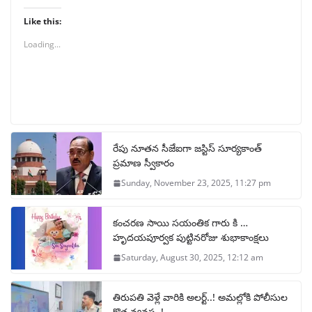
Like this:
Loading...
రేపు నూతన సీజేఐగా జస్టిస్ సూర్యకాంత్
ప్రమాణ స్వీకారం
Sunday, November 23, 2025, 11:27 pm
కంచరణ సాయి సయంతిక గారు కి …
హృదయపూర్వక పుట్టినరోజు శుభాకాంక్షలు
Saturday, August 30, 2025, 12:12 am
తిరుపతి వెళ్లే వారికి అలర్ట్..! అమల్లోకి పోలీసుల
కొత్త వ్యవస్థ..!