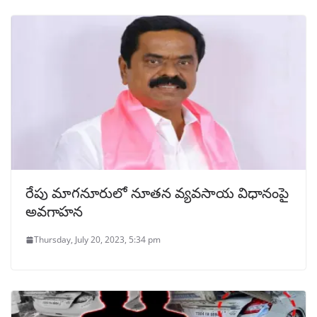
రేపు మాగనూరులో నూతన వ్యవసాయ విధానంపై
అవగాహన
Thursday, July 20, 2023, 5:34 pm