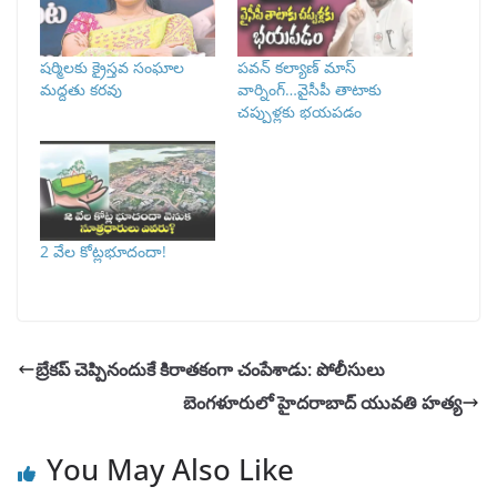
షర్మిలకు క్రైస్తవ సంఘాల
పవన్‌ కల్యాణ్ మాస్
మద్దతు కరవు
వార్నింగ్…వైసీపీ తాటాకు
చప్పుళ్లకు భయపడం
2 వేల కోట్లభూదందా!
బ్రేకప్ చెప్పినందుకే కిరాతకంగా చంపేశాడు: పోలీసులు
బెంగళూరులో హైదరాబాద్ యువతి హత్య
You May Also Like