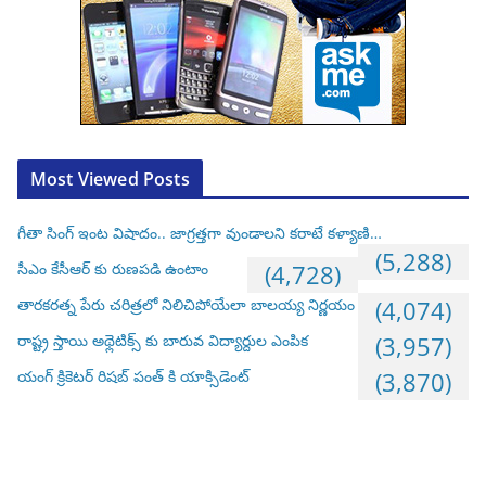
Most Viewed Posts
గీతా సింగ్ ఇంట విషాదం.. జాగ్రత్తగా వుండాలని కరాటే కళ్యాణి…
(5,288)
సీఎం కేసీఆర్ కు రుణపడి ఉంటాం
(4,728)
తారకరత్న పేరు చరిత్రలో నిలిచిపోయేలా బాలయ్య నిర్ణయం
(4,074)
రాష్ట్ర స్తాయి అథ్లెటిక్స్ కు బారువ విద్యార్దుల ఎంపిక
(3,957)
యంగ్ క్రికెటర్ రిషబ్ పంత్ కి యాక్సిడెంట్
(3,870)