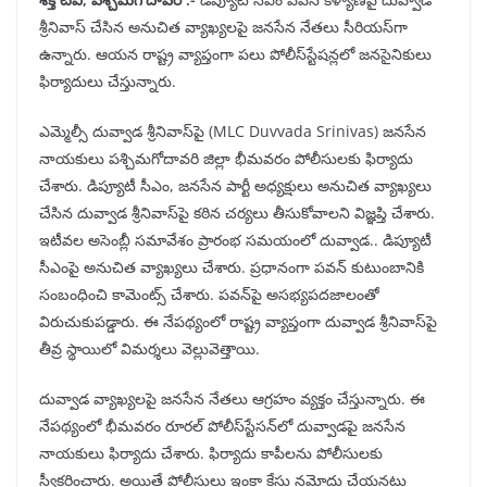
శ్రీనివాస్ చేసిన అనుచిత వ్యాఖ్యలపై జనసేన నేతలు సీరియస్‌గా
ఉన్నారు. ఆయన రాష్ట్ర వ్యాప్తంగా పలు పోలీస్‌స్టేషన్లలో జనసైనికులు
ఫిర్యాదులు చేస్తున్నారు.
ఎమ్మెల్సీ దువ్వాడ శ్రీనివాస్‌పై (MLC Duvvada Srinivas) జనసేన
నాయకులు పశ్చిమగోదావరి జిల్లా భీమవరం పోలీసులకు ఫిర్యాదు
చేశారు. డిప్యూటీ సీఎం, జనసేన పార్టీ అధ్యక్షులు అనుచిత వ్యాఖ్యలు
చేసిన దువ్వాడ శ్రీనివాస్‌పై కఠిన చర్యలు తీసుకోవాలని విజ్ఞప్తి చేశారు.
ఇటీవల అసెంబ్లీ సమావేశం ప్రారంభ సమయంలో దువ్వాడ.. డిప్యూటీ
సీఎంపై అనుచిత వ్యాఖ్యలు చేశారు. ప్రధానంగా పవన్ కుటుంబానికి
సంబంధించి కామెంట్స్ చేశారు. పవన్‌పై అసభ్యపదజాలంతో
విరుచుకుపడ్డారు. ఈ నేపథ్యంలో రాష్ట్ర వ్యాప్తంగా దువ్వాడ శ్రీనివాస్‌పై
తీవ్ర స్థాయిలో విమర్శలు వెల్లువెత్తాయి.
దువ్వాడ వ్యాఖ్యలపై జనసేన నేతలు ఆగ్రహం వ్యక్తం చేస్తున్నారు. ఈ
నేపథ్యంలో భీమవరం రూరల్ పోలీస్‌స్టేసన్‌‌లో దువ్వాడపై జనసేన
నాయకులు ఫిర్యాదు చేశారు. ఫిర్యాదు కాపీలను పోలీసులకు
స్వీకరించారు. అయితే పోలీసులు ఇంకా కేసు నమోదు చేయనట్లు