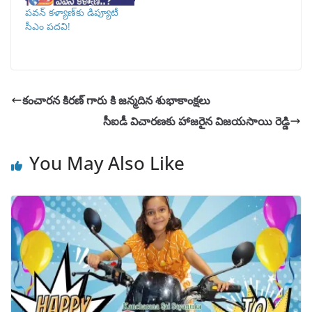
పవన్ కళ్యాణ్‌కు డిప్యూటీ
సీఎం పదవి!
కంచారన కిరణ్ గారు కి జన్మదిన శుభాకాంక్షలు
సీఐడీ విచారణకు హాజరైన విజయసాయి రెడ్డి
You May Also Like