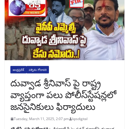
ఆంధ్రప్రదేశ్
పశ్చిమ గోదావరి
దువ్వాడ శ్రీనివాస్ పై రాష్ట్ర
వ్యాప్తంగా పలు పోలీస్‌స్టేషన్లలో
జనసైనికులు ఫిర్యాదులు
Tuesday, March 11, 2025, 2:07 pm
kpsdigital
శక్తి టీవీ, పశ్చిమగోదావరి :-
డిప్యూటీ సీఎం పవన్ కళ్యాణ్‌పై దువ్వాడ