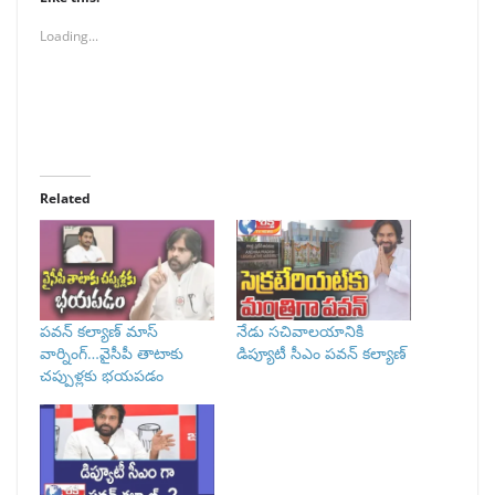
Loading...
Related
పవన్‌ కల్యాణ్ మాస్
నేడు సచివాలయానికి
వార్నింగ్…వైసీపీ తాటాకు
డిప్యూటీ సీఎం పవన్‌ కల్యాణ్‌
చప్పుళ్లకు భయపడం