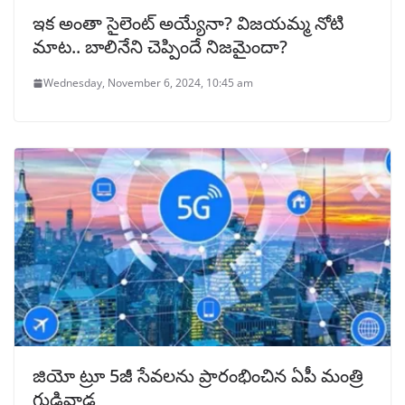
ఇక అంతా సైలెంట్ అయ్యేనా? విజయమ్మ నోటి
మాట.. బాలినేని చెప్పిందే నిజమైందా?
Wednesday, November 6, 2024, 10:45 am
జియో ట్రూ 5జీ సేవలను ప్రారంభించిన ఏపీ మంత్రి
గుడివాడ