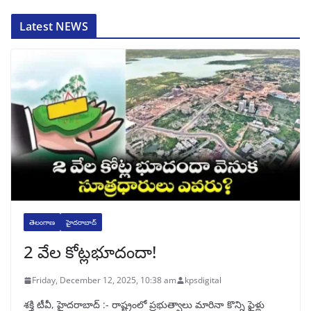
Latest NEWS
తెలంగాణ
హైదరాబాద్
2 వేల కోట్లభూదందా!
Friday, December 12, 2025, 10:38 am
kpsdigital
శక్తి టీవీ, హైదరాబాద్‌ :- రాష్ట్రంలో ప్రభుత్వాలు మారినా కొన్ని ఫైళ్లు