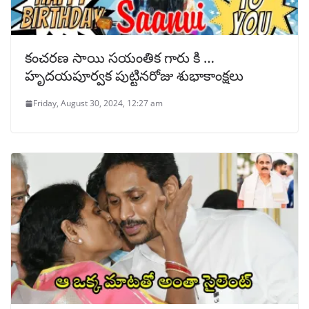
కంచరణ సాయి సయంతిక గారు కి …
హృదయపూర్వక పుట్టినరోజు శుభాకాంక్షలు
Friday, August 30, 2024, 12:27 am