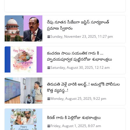
రేపు నూతన సీజేఐగా జస్టిస్ సూర్యకాంత్
ప్రమాణ స్వీకారం
Sunday, November 23, 2025, 11:27 pm
కంచరణ సాయి సయంతిక గారు కి …
హృదయపూర్వక పుట్టినరోజు శుభాకాంక్షలు
Saturday, August 30, 2025, 12:12 am
తిరుపతి వెళ్లే వారికి అలర్ట్..! అమల్లోకి పోలీసుల
కొత్త వ్యవస్థ..!
Monday, August 25, 2025, 9:22 pm
కిరణ్ గారు కి పెళ్లిరోజు శుభకాంక్షలు
Friday, August 1, 2025, 8:07 am