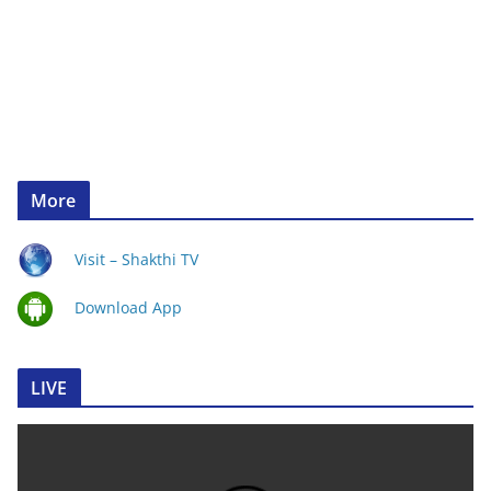
More
Visit – Shakthi TV
Download App
LIVE