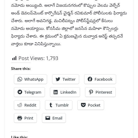
నమోదు అయ్యింది. అలాగే విజయనగరంలో కొప్పుల వెలమ వెల్ఫేర్
అండ్ డెవలప్‌మెంట్ కార్పొరేషన్ చైర్మన్ రవికుమార్ పోలీసులకు ఫిర్యాదు
చేశారు. అలాగే అవనిగడ్డ, మచిలీపట్నం పోలీస్‌స్టేషన్లలో కేసులు
నమోదు అయ్యాయి. కోనసీమ జిల్లాలో జనసేన మహిళా కౌన్సిలర్లు
ఫిర్యాదు చేశారు. ఈ క్రమంలో ఏ క్షమణమైన దువ్వాడ అరెస్ట్ తప్పదనే
వార్తలు కూడా వినిపిస్తున్నాయి.
Post Views:
1,793
Share this:
WhatsApp
Twitter
Facebook
Telegram
LinkedIn
Pinterest
Reddit
Tumblr
Pocket
Print
Email
Like this: