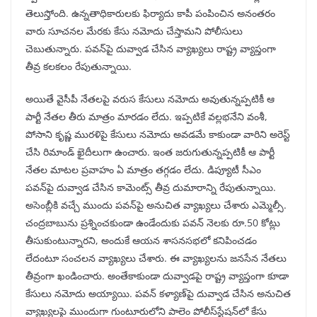
తెలుస్తోంది. ఉన్నతాధికారులకు ఫిర్యాదు కాపీ పంపించిన అనంతరం
వారు సూచనల మేరకు కేసు నమోదు చేస్తామని పోలీసులు
చెబుతున్నారు. పవన్‌పై దువ్వాడ చేసిన వ్యాఖ్యలు రాష్ట్ర వ్యాప్తంగా
తీవ్ర కలకలం రేపుతున్నాయి.
అయితే వైసీపీ నేతలపై వరుస కేసులు నమోదు అవుతున్నప్పటికీ ఆ
పార్టీ నేతల తీరు మాత్రం మారడం లేదు. ఇప్పటికే వల్లభనేని వంశీ,
పోసాని కృష్ణ మురళిపై కేసులు నమోదు అవడమే కాకుండా వారిని అరెస్ట్‌
చేసి రిమాండ్ ఖైదీలుగా ఉంచారు. ఇంత జరుగుతున్నప్పటికీ ఆ పార్టీ
నేతల మాటల ప్రవాహం ఏ మాత్రం తగ్గడం లేదు. డిప్యూటీ సీఎం
పవన్‌పై దువ్వాడ చేసిన కామెంట్స్ తీవ్ర దుమారాన్ని రేపుతున్నాయి.
అసెంబ్లీకి వచ్చే ముందు పవన్‌పై అనుచిత వ్యాఖ్యలు చేశారు ఎమ్మెల్సీ.
చంద్రబాబును ప్రశ్నించకుండా ఉండేందుకు పవన్ నెలకు రూ.50 కోట్లు
తీసుకుంటున్నారని, అందుకే ఆయన శాసనసభలో కనిపించడం
లేదంటూ సంచలన వ్యాఖ్యలు చేశారు. ఈ వ్యాఖ్యలను జనసేన నేతలు
తీవ్రంగా ఖండించారు. అంతేకాకుండా దువ్వాడపై రాష్ట్ర వ్యాప్తంగా కూడా
కేసులు నమోదు అయ్యాయి. పవన్‌ కళ్యాణ్‌పై దువ్వాడ చేసిన అనుచిత
వ్యాఖ్యలపై ముందుగా గుంటూరులోని పాలెం పోలీస్‌స్టేషన్‌లో కేసు