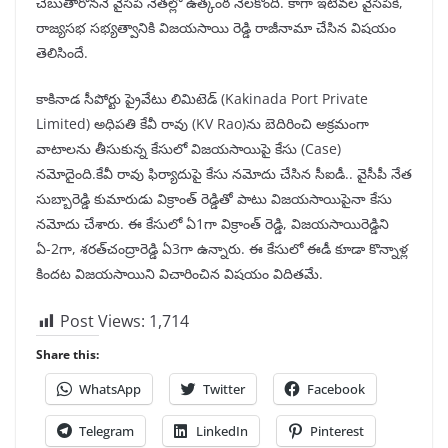
చెబుతారోననే వైసీపీ నేతల్లో ఉత్కంఠ నెలకొంది. కాగా ఇటీవల వైసీపీకి,
రాజ్యసభ సభ్యత్వానికి విజయసాయి రెడ్డి రాజీనామా చేసిన విషయం
తెలిసిందే.
కాకినాడ సీపోర్టు ప్రైవేటు లిమిటెడ్‌ (Kakinada Port Private
Limited) అధిపతి కేవీ రావు (KV Rao)ను బెదిరించి అక్రమంగా
వాటాలను తీసుకున్న కేసులో విజయసాయిపై కేసు (Case)
నమోదైంది.కేవీ రావు ఫిర్యాదుపై కేసు నమోదు చేసిన సీఐడీ.. వైసీపీ నేత
సుబ్బారెడ్డి కుమారుడు విక్రాంత్ రెడ్డితో పాటు విజయసాయిపైనా కేసు
నమోదు చేశారు. ఈ కేసులో ఏ1గా విక్రాంత్ రెడ్డి, విజయసాయిరెడ్డిని
ఏ-2గా, శరత్‌చంద్రారెడ్డి ఏ3గా ఉన్నారు. ఈ కేసులో ఈడీ కూడా కొన్నాళ్ల
కిందట విజయసాయిని విచారించిన విషయం విదితమే.
Post Views:
1,714
Share this:
WhatsApp
Twitter
Facebook
Telegram
LinkedIn
Pinterest