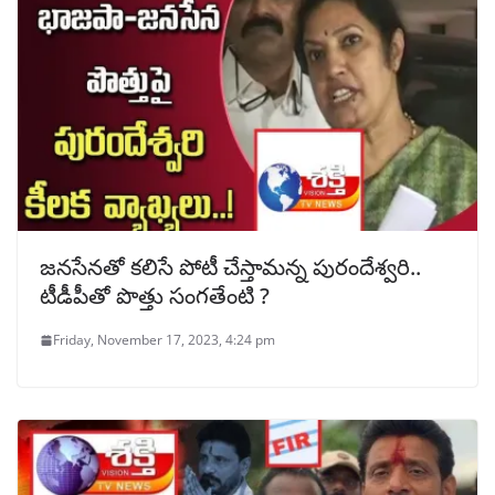
జనసేనతో కలిసే పోటీ చేస్తామన్న పురందేశ్వరి..
టీడీపీతో పొత్తు సంగతేంటి ?
Friday, November 17, 2023, 4:24 pm