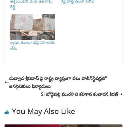
ఆశ్రయించిన ఎంపీ అవినాష్​
రెడ్డి పాత్ర ఉంది: సీబీఐ
రెడ్డి
అక్రమ రవాణా చేస్తే సహించేది
లేదు
దువ్వాడ శ్రీనివాస్ పై రాష్ట్ర వ్యాప్తంగా పలు పోలీస్‌స్టేషన్లలో
జనసైనికులు ఫిర్యాదులు
SI బోడ్డెపల్లి మురళి ని కలిశాన కంచారన కిరణ్
You May Also Like