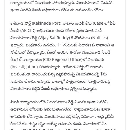
కార్యాలయంలో విచారణకు హాజరయ్యారు. విజయసాయిని మినహా
ఇంకా ఎవరినీ సీఐడీ అధికారులు లోపలకు అనుమతించలేదు.
కాకినాడ పోర్ట్ (Kakinada Port) వాటాల బదిలీ కేసు (Case)లో ఏపీ
సీఐడీ (AP CID) అధికారులు రెండు రోజుల క్రితం మాజీ ఎంపీ
విజయసాయి రెడ్డి (Vijay Sai Reddy) కి నోటీసులు (Notices)
ఇచ్చారు. బుధవారం ఉదయం 11 గంటలకు విచారణకు రావాలని ఆ
నోటీసులో పేర్కొన్నారు. దీంతో ఆయన ఈరోజు విజయవాడ సిఐడీ
రీజనల్ కార్యాలయం (CID Regional Office)లో విచారణకు
(Investigation) హాజరయ్యారు. కాకినాడ పోర్టులో వాటాను
బలవంతంగా రాయించుకున్న వ్యవహారంపై విజయసాయిపై కేసు
నమోదు చేశారు. అప్పుడు వాటాల్లో పాత్రధారులు, సూత్రధారులపై
విజయసాయి రెడ్డిని సీఐడీ అధికారులు ప్రశ్నించనున్నారు.
సీఐడీ కార్యాలయంలోకి విజయసాయి రెడ్డి మినహా ఇంకా ఎవరినీ
అధికారులు లోపలకు అనుమతించలేదు. న్యాయవాదులకు కూడా
అనుమతి లేదన్నారు. విజయసాయి రెడ్డి చెప్పే సమాధానాలపై వైసీపీ
కీలక నేతల గుట్టు రట్టు అయ్యే అవకాశం ఉంది. విచారణలో ఏం