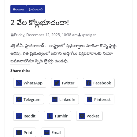
తెలంగాణ
హైదరాబాద్
2 వేల కోట్లభూదందా!
Friday, December 12, 2025, 10:38 am
kpsdigital
శక్తి టీవీ, హైదరాబాద్‌ :- రాష్ట్రంలో ప్రభుత్వాలు మారినా కొన్ని ఫైళ్లు
ఆగవు. గత ప్రభుత్వంలో జరిగిన అడ్డగోలు వ్యవహారాలకు నయా
జమానాలోనూ స్పీడ్‌ బ్రేకర్లు ఉండవు.
Share this:
WhatsApp
Twitter
Facebook
Telegram
LinkedIn
Pinterest
Reddit
Tumblr
Pocket
Print
Email