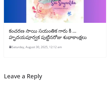
కంచరణ సాయి సయంతిక గారు కి …
హృదయపూర్వక పుట్టినరోజు శుభాకాంక్షలు
Saturday, August 30, 2025, 12:12 am
Leave a Reply