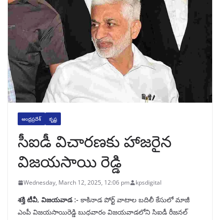
ఆంధ్రప్రదేశ్
కృష్ణ
సీఐడీ విచారణకు హాజరైన
విజయసాయి రెడ్డి
Wednesday, March 12, 2025, 12:06 pm
kpsdigital
శక్తి టీవీ, విజయవాడ :-
కాకినాడ పోర్ట్ వాటాల బదిలీ కేసులో మాజీ
ఎంపీ విజయసాయిరెడ్డి బుధవారం విజయవాడలోని సిఐడీ రీజనల్