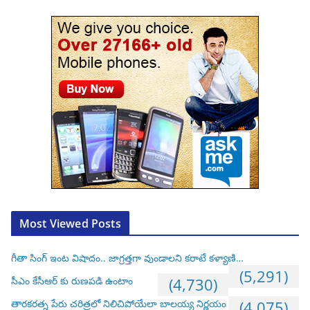
Most Viewed Posts
గీతా సింగ్ ఇంట విషాదం.. జాగ్రత్తగా వుండాలని కరాటే కళ్యాణి…
(5,291)
సీఎం కేసీఆర్ కు రుణపడి ఉంటాం
(4,730)
తారకరత్న పేరు చరిత్రలో నిలిచిపోయేలా బాలయ్య నిర్ణయం
(4,075)