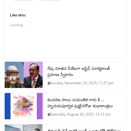
Like this:
Loading...
రేపు నూతన సీజేఐగా జస్టిస్ సూర్యకాంత్
ప్రమాణ స్వీకారం
Sunday, November 23, 2025, 11:27 pm
కంచరణ సాయి సయంతిక గారు కి …
హృదయపూర్వక పుట్టినరోజు శుభాకాంక్షలు
Saturday, August 30, 2025, 12:12 am
తిరుపతి వెళ్లే వారికి అలర్ట్..! అమల్లోకి పోలీసుల