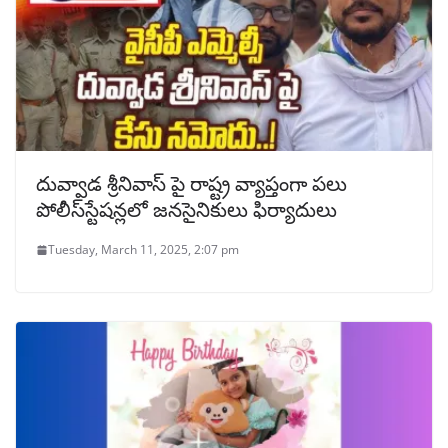
దువ్వాడ శ్రీనివాస్ పై రాష్ట్ర వ్యాప్తంగా పలు
పోలీస్‌స్టేషన్లలో జనసైనికులు ఫిర్యాదులు
Tuesday, March 11, 2025, 2:07 pm