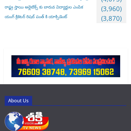
రాష్ట్ర స్తాయి అథ్లెటిక్స్ కు బారువ విద్యార్దుల ఎంపిక
(3,960)
యంగ్ క్రికెటర్ రిషబ్ పంత్ కి యాక్సిడెంట్
(3,870)
About Us