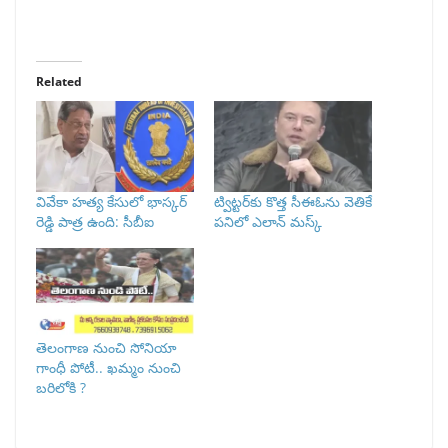
Related
వివేకా హత్య కేసులో భాస్కర్
ట్విట్టర్⁭కు కొత్త సీఈఓను వెతికే
రెడ్డి పాత్ర ఉంది: సీబీఐ
పనిలో ఎలాన్ మస్క్
తెలంగాణ నుంచి సోనియా
గాంధీ పోటీ.. ఖమ్మం నుంచి
బరిలోకి ?