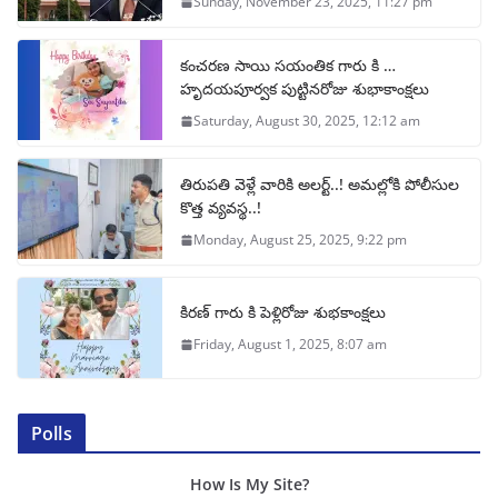
Sunday, November 23, 2025, 11:27 pm
కంచరణ సాయి సయంతిక గారు కి …
హృదయపూర్వక పుట్టినరోజు శుభాకాంక్షలు
Saturday, August 30, 2025, 12:12 am
తిరుపతి వెళ్లే వారికి అలర్ట్..! అమల్లోకి పోలీసుల
కొత్త వ్యవస్థ..!
Monday, August 25, 2025, 9:22 pm
కిరణ్ గారు కి పెళ్లిరోజు శుభకాంక్షలు
Friday, August 1, 2025, 8:07 am
Polls
How Is My Site?