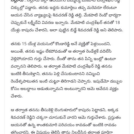
చిక్కుల్లో పడ్డారు. తనకు ఇద్దరు కుమార్తెలు తప్ప మరెవరూ లేరంటూ
ఆయన చేసిన వ్యాఖ్యలపై శివచరణ్ రెడ్డి తల్లి, మేకపాటి రెండో భార్యగా
చెప్పుకునే లక్ష్మీదేవి వివరణ ఇచ్చారు. మేకపాటి చంద్రశేఖర్ తనతో 18
యేళ్లు కాపురం చేశారని, అలా పుట్టిన బిడ్డే శివచరణ్ రెడ్డి అని తెలిపారు.
తనకు 15 యేళ్ల వయసులో కొండారెడ్డి అనే వ్యక్తితో పెళ్లయిందని,
అయితే, తనకు ఇష్టం లేకపోవడంతో ఆ తర్వాత రెండేళ్లకే వదిలేసి
వెళ్లిపోయారని గుర్తు చేసారు. దీంతో తాను తన పిన్ని ఇంట్లో ఉంటూ
వచ్చానని తెలిపారు. ఆ తర్వాత మేకపాటి చంద్రశేఖర్ రెడ్డి తనను
ఇంటికి తీసుకెళ్తాని, తనను పెళ్లి చేసుకుంటానని నమ్మించి
రెండేళ్ళపాటుతన ఇంటి చుట్టూ తిరిగాడని చెప్పారు. ఇపుడేమో డబ్బుల
కోసం అబద్ధాలు ఆడుతున్నామని అంటున్నారని ఆమె ఆవేదన వ్యక్తం
చేశారు.
ఆ తర్వాత తనను తీసుకెళ్లి బెంగుళూరులో కాపురం పెట్టాడని, అక్కడ
శివచరణ్ రెడ్డిని చక్కగా చూసుకునే వారని ఆమె గుర్తుచేశారు. ప్రస్తుతం
ఆయనతో ఉన్న శాంతకుమారి పరిచయం కావడంతో ఇంటికి రావడం
తగ్గించారని, ఈ విషయం తెలిసి తాను నిలదీసిన తర్వాత పూర్తిగా