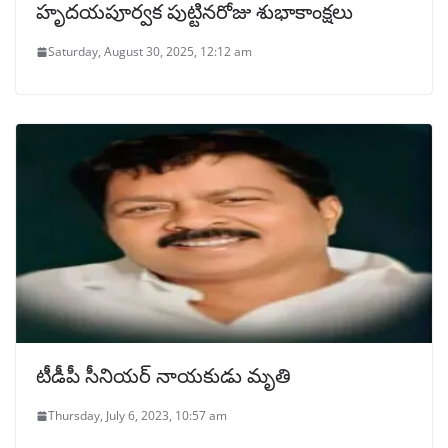
హృదయపూర్వక పుట్టినరోజు శుభాకాంక్షలు
Saturday, August 30, 2025, 12:12 am
టీడీపీ సీనియర్ నాయకుడు మృతి
Thursday, July 6, 2023, 10:57 am