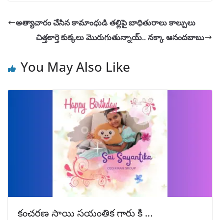
అత్యాచారం చేసిన కామాంధుడి తల్లిపై బాధితురాలు కాల్పులు
చిత్తకార్తె కుక్కలు మొరుగుతున్నాయ్.. నక్కా ఆనందబాబు
You May Also Like
కంచరణ సాయి సయంతిక గారు కి …