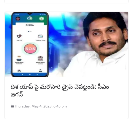
దిశ యాప్‌ పై మరోసారి డ్రైవ్‌ చేపట్టండి: సీఎం
జగన్
Thursday, May 4, 2023, 6:45 pm