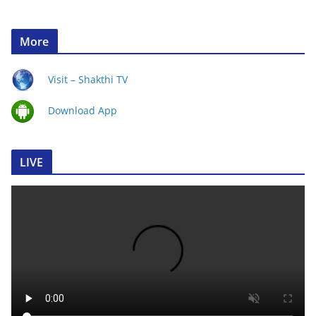
More
Visit – Shakthi TV
Download App
LIVE