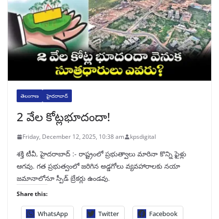
తెలంగాణ
హైదరాబాద్
2 వేల కోట్లభూదందా!
Friday, December 12, 2025, 10:38 am
kpsdigital
శక్తి టీవీ, హైదరాబాద్‌ :- రాష్ట్రంలో ప్రభుత్వాలు మారినా కొన్ని ఫైళ్లు
ఆగవు. గత ప్రభుత్వంలో జరిగిన అడ్డగోలు వ్యవహారాలకు నయా
జమానాలోనూ స్పీడ్‌ బ్రేకర్లు ఉండవు.
Share this:
WhatsApp
Twitter
Facebook