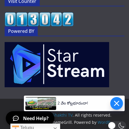
Visit Counter
Powered BY
2 వేల కోట్లభూదందా!
Copyright © 2026
Shakthi TV
. All rights reserved.
Need Help?
Theme:
ColorMag
by ThemeGrill. Powered by
WordPress
.
Telugu