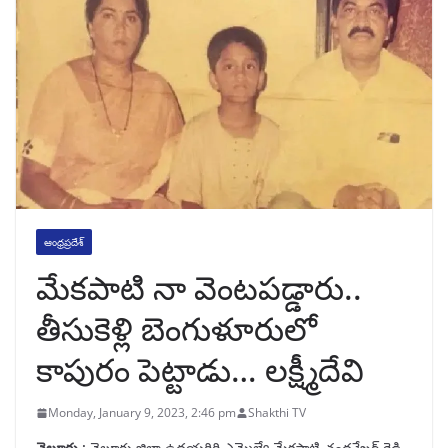
ఆంధ్రప్రదేశ్
మేకపాటి నా వెంటపడ్డారు..
తీసుకెళ్లి బెంగుళూరులో
కాపురం పెట్టాడు… లక్ష్మీదేవి
Monday, January 9, 2023, 2:46 pm
Shakthi TV
నెల్లూరు :
నెల్లూరు జిల్లా ఉదయగిరి ఎమ్మెల్యే మేకపాటి చంద్రశేఖర్ రెడ్డి