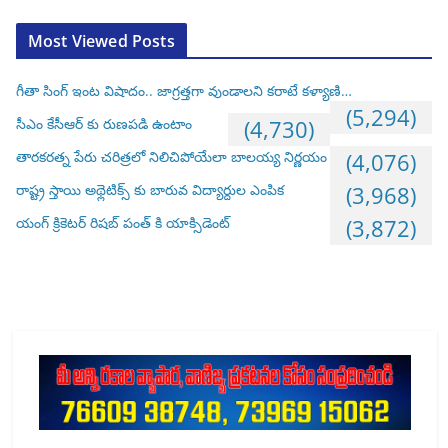
Most Viewed Posts
గీతా సింగ్ ఇంట విషాదం.. జాగ్రత్తగా వుండాలని కరాటే కళ్యాణి…
(5,294)
సీఎం కేసీఆర్ కు రుణపడి ఉంటాం
(4,730)
తారకరత్న పేరు చరిత్రలో నిలిచిపోయేలా బాలయ్య నిర్ణయం
(4,076)
రాష్ట్ర స్తాయి అథ్లెటిక్స్ కు బారువ విద్యార్దుల ఎంపిక
(3,968)
యంగ్ క్రికెటర్ రిషబ్ పంత్ కి యాక్సిడెంట్
(3,872)