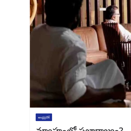
ఆంధ్రప్రదేశ్
వ్యూహంలో ప్రజారాజ్యం?.. 