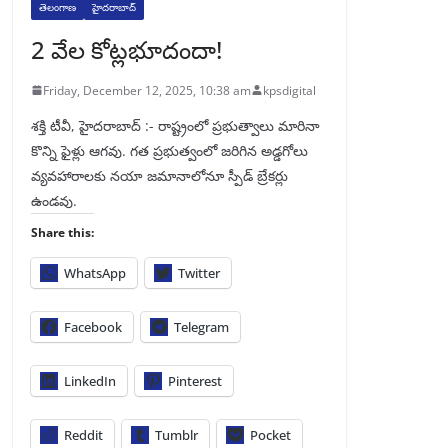
తెలంగాణ
హైదరాబాద్
2 వేల కోట్లభూదందా!
Friday, December 12, 2025, 10:38 am
kpsdigital
శక్తి టీవీ, హైదరాబాద్‌ :- రాష్ట్రంలో ప్రభుత్వాలు మారినా
కొన్ని ఫైళ్లు ఆగవు. గత ప్రభుత్వంలో జరిగిన అడ్డగోలు
వ్యవహారాలకు నయా జమానాలోనూ స్పీడ్‌ బ్రేకర్లు
ఉండవు.
Share this:
WhatsApp
Twitter
Facebook
Telegram
LinkedIn
Pinterest
Reddit
Tumblr
Pocket