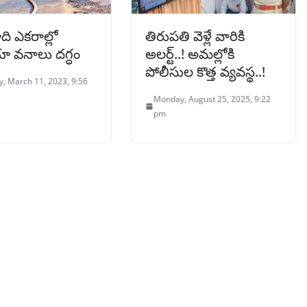
ి ఎకరాల్లో
తిరుపతి వెళ్లే వారికి
ా వనాలు దగ్ధం
అలర్ట్..! అమల్లోకి
పోలీసుల కొత్త వ్యవస్థ..!
y, March 11, 2023, 9:56
Monday, August 25, 2025, 9:22
pm