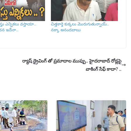
తు ఎన్నికలు వస్తాయా..
చిత్తకార్తె కుక్కలు మొరుగుతున్నాయ్..
చన ఇదేనా..
నక్కా ఆనందబాబు
ర్యాష్ డ్రైవింగ్ తో ప్రమాదాల ముప్పు.. హైదరాబాద్‌ రోడ్లపై
వాకింగ్‌ సేఫ్ కాదా? ..