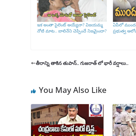
ఇక అంతా సైలెంట్ అయ్యేనా? విజయమ్మ
ఏపీలో ముందస్
నోటి మాట.. బాలినేని చెప్పిందే నిజమైందా?
ప్రభుత్వ ఆలో
తీరాన్ని తాకిన తుపాన్.. గుజరాత్ లో భారీ వర్షాలు..
You May Also Like