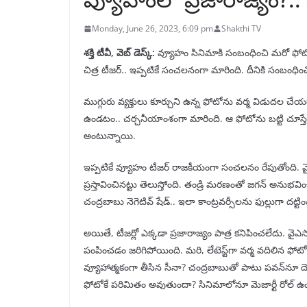
Monday, June 26, 2023, 6:09 pm
Shakthi TV
శక్తి టీవీ, వెబ్ డెస్క్:
వ్యూహం సినిమాకి సంబంధించి మరో ఫోటో వి
చిత్ర టీజర్‌.. ఇప్పటికే సంచలనంగా మారింది. దీనికి సంబంధించ
ముగ్గురు వ్యక్తులు కూర్చుని ఉన్న ఫోటోను వర్మ విడుదల చేయ
ఉండటం.. చర్చనీయాంశంగా మారింది. ఆ ఫోటోను బట్టి చూస్తే సిని
అంటున్నాయి.
ఇప్పటికే వ్యూహం టీజర్ రాజకీయంగా సంచలనం రేపుతోంది. 
ప్రస్తావించినట్టు తెలుస్తోంది. తండ్రి మరణంతో జగన్ అనుభవ
చంద్రబాబు నెగెటివ్ షేడ్.. ఇలా కాంట్రవర్సీలను ఫుల్లుగా ద
అయితే, టీజర్లో ఎక్కడా ప్రజారాజ్యం పాత్ర కనిపించలేదు. వైఎస్
పంపించడం జరిగిపోయింది. మరి, లేటెస్ట్‌గా వర్మ వదిలిన ఫోటో
వ్యూహాత్మకంగా తీసిన సీనా? చంద్రబాబుతో పాటు పవన్‌నూ దెబ్
ఫోటోకే పరిమితం అవుతుందా? సినిమాలోనూ మెజార్టీ రోల్ 