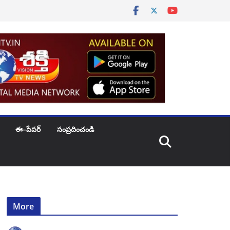
ఈ–పేపర్
సంప్రదించండి
More