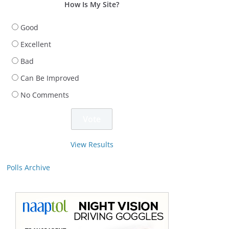
How Is My Site?
Good
Excellent
Bad
Can Be Improved
No Comments
View Results
Polls Archive