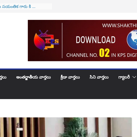
ేఐగా జస్టిస్ సూర్యకాంత్
రం
 సయంతిక గారు కి …
ుట్టినరోజు శుభాకాంక్షలు
వారికి అలర్ట్..! అమల్లోకి
వ్యవస్థ..!
ెళ్లిరోజు శుభకాంక్షలు
ూదందా!
్తలు
అంతర్జాతీయ వార్తలు
క్రీడా వార్తలు
సిని వార్తలు
గ్యాలరీ