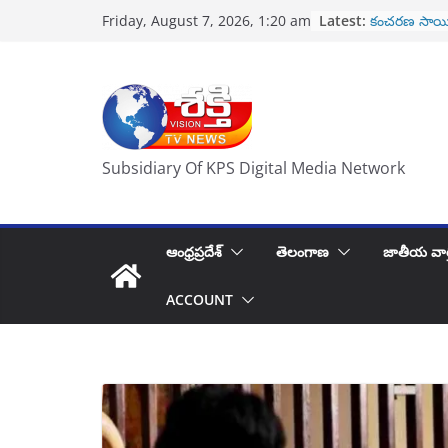
Skip
రేపు నూతన సీజ
Latest:
Friday, August 7, 2026, 1:20 am
to
ప్రమాణ స్వీకా
కంచరణ సాయి
content
హృదయపూర్వక ప
తిరుపతి వెళ్లే 
పోలీసుల కొత్త 
కిరణ్ గారు కి ప
2 వేల కోట్లభ
Subsidiary Of KPS Digital Media Network
ఆంధ్రప్రదేశ్
తెలంగాణ
జాతీయ వార
ACCOUNT