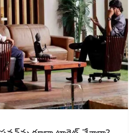
పవన్‌ను కూడా టార్గెట్ చేశారా?