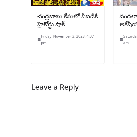
చంద్రబాబు కేసులో సీఐడీకి
వందలాద
హైకోర్టు షాక్
అకేషియ
Friday, November 3, 2023, 4:07
Saturda
pm
am
Leave a Reply