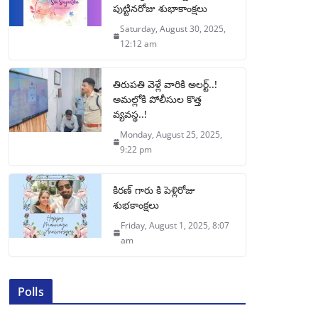
పుట్టినరోజు శుభాకాంక్షలు
Saturday, August 30, 2025,
12:12 am
తిరుపతి వెళ్లే వారికి అలర్ట్..!
అమల్లోకి పోలీసుల కొత్త
వ్యవస్థ..!
Monday, August 25, 2025,
9:22 pm
కిరణ్ గారు కి పెళ్లిరోజు
శుభకాంక్షలు
Friday, August 1, 2025, 8:07
am
Polls