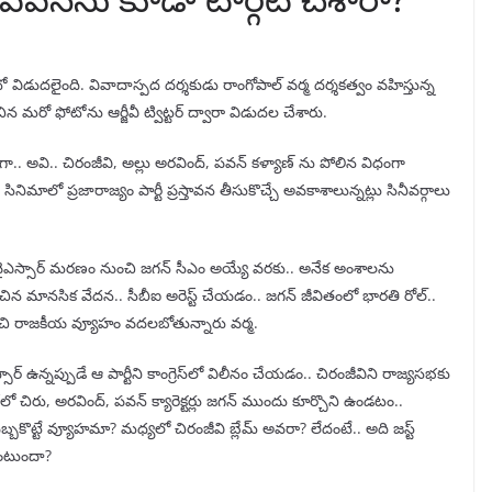
డుదలైంది. వివాదాస్పద దర్శకుడు రాంగోపాల్‌ వర్మ దర్శకత్వం వహిస్తున్న
ిన మరో ఫోటోను ఆర్జీవీ ట్విట్టర్‌ ద్వారా విడుదల చేశారు.
గా.. అవి.. చిరంజీవి, అల్లు అరవింద్, పవన్ కళ్యాణ్ ను పోలిన విధంగా
మాలో ప్రజారాజ్యం పార్టీ ప్రస్తావన తీసుకొచ్చే అవకాశాలున్నట్లు సినీవర్గాలు
వైఎస్సార్ మరణం నుంచి జగన్ సీఎం అయ్యే వరకు.. అనేక అంశాలను
ించిన మానసిక వేదన.. సీబీఐ అరెస్ట్ చేయడం.. జగన్ జీవితంలో భారతి రోల్..
ట్టించి రాజకీయ వ్యూహం వదలబోతున్నారు వర్మ.
సార్ ఉన్నప్పుడే ఆ పార్టీని కాంగ్రెస్‌లో విలీనం చేయడం.. చిరంజీవిని రాజ్యసభకు
లో చిరు, అరవింద్, పవన్‌ క్యారెక్టర్లు జగన్ ముందు కూర్చొని ఉండటం..
బకొట్టే వ్యూహమా? మధ్యలో చిరంజీవి బ్లేమ్ అవరా? లేదంటే.. అది జస్ట్
ఉంటుందా?