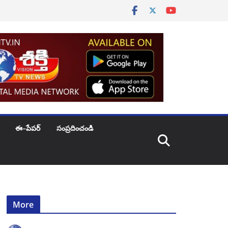
ఈ–పేపర్
సంప్రదించండి
More