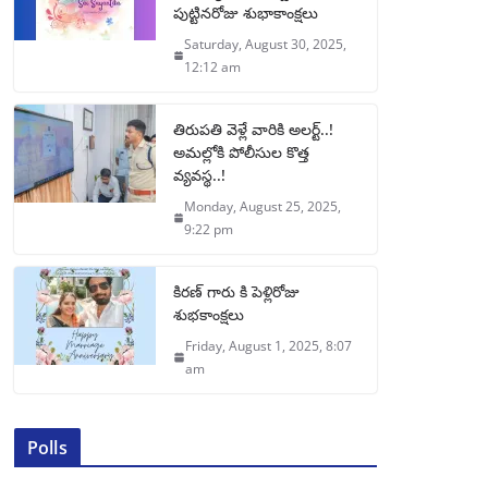
పుట్టినరోజు శుభాకాంక్షలు
Saturday, August 30, 2025,
12:12 am
తిరుపతి వెళ్లే వారికి అలర్ట్..!
అమల్లోకి పోలీసుల కొత్త
వ్యవస్థ..!
Monday, August 25, 2025,
9:22 pm
కిరణ్ గారు కి పెళ్లిరోజు
శుభకాంక్షలు
Friday, August 1, 2025, 8:07
am
Polls