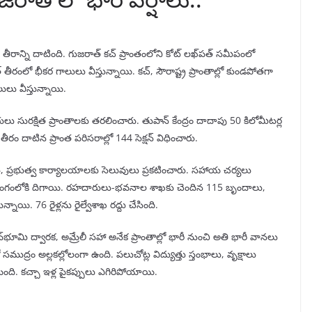
 తీరాన్ని దాటింది. గుజరాత్‌ కచ్‌ ప్రాంతంలోని కోట్‌ లఖ్‌పత్‌ సమీపంలో
 తీరంలో భీకర గాలులు వీస్తున్నాయి. కచ్‌, సౌరాష్ట్ర ప్రాంతాల్లో కుండపోతగా
ులు వీస్తున్నాయి.
లు సురక్షిత ప్రాంతాలకు తరలించారు. తుపాన్ కేంద్రం దాదాపు 50 కిలోమీటర్ల
ీరం దాటిన ప్రాంత పరిసరాల్లో 144 సెక్షన్‌ విధించారు.
లు, ప్రభుత్వ కార్యాలయాలకు సెలువులు ప్రకటించారు. సహాయ చర్యలు
దాలు రంగంలోకి దిగాయి. రహదారులు-భవనాల శాఖకు చెందిన 115 బృందాలు,
న్నాయి. 76 రైళ్లను రైల్వేశాఖ రద్దు చేసింది.
 దేవ్‌భూమి ద్వారక, అమ్రేలీ సహా అనేక ప్రాంతాల్లో భారీ నుంచి అతి భారీ వానలు
 సముద్రం అల్లకల్లోలంగా ఉంది. పలుచోట్ల విద్యుత్తు స్తంభాలు, వృక్షాలు
ింది. కచ్చా ఇళ్ల పైకప్పులు ఎగిరిపోయాయి.