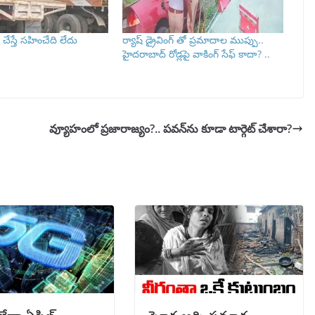
ేస్తే సహించేది లేదు
ర్యాష్ డ్రైవింగ్ తో ప్రమాదాల ముప్పు..
హైదరాబాద్‌ రోడ్లపై వాకింగ్‌ సేఫ్ కాదా? ..
వ్యూహంలో ప్రజారాజ్యం?.. పవన్‌ను కూడా టార్గెట్ చేశారా?