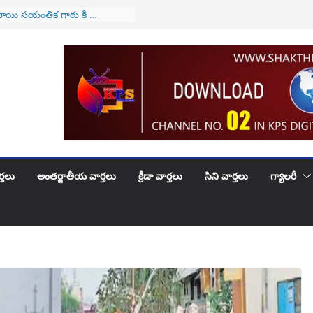
 సీజేఐగా జస్టిస్ సూర్యకాంత్
వీకారం
ాయి సయంతిక గారు కి …
వక పుట్టినరోజు శుభాకాంక్షలు
్లే వారికి అలర్ట్..! అమల్లోకి
త్త వ్యవస్థ..!
 కి పెళ్లిరోజు శుభకాంక్షలు
ట్లభూదందా!
్తలు
అంతర్జాతీయ వార్తలు
క్రీడా వార్తలు
సిని వార్తలు
గ్యాలరీ