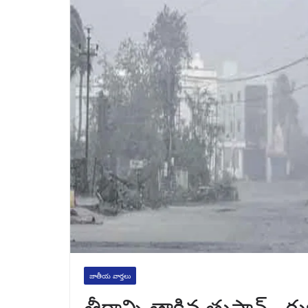
జాతీయ వార్తలు
తీరాన్ని తాకిన తుపాన్.. గ