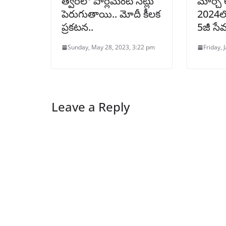
త్వరలో పార్లమెంట్ సీట్లు
మార్చి ల
పెరుగుతాయి.. మోదీ కీలక
2024లో
ప్రకటన..
5జీ సే
Sunday, May 28, 2023, 3:22 pm
Friday, 
Leave a Reply