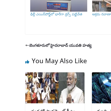
ఢిల్లీ ఎయిర్‌పోర్ట్‌లో భారీగా డ్రగ్స్ పట్టివేత
అక్రమ రవాణా చ
బెంగళూరులో హైదరాబాద్ యువతి హత్య
You May Also Like