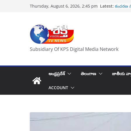
Skip
రేపు నూతన
Latest:
Thursday, August 6, 2026, 2:45 pm
ప్రమాణ స్
to
కంచరణ స
content
హృదయపూర్
తిరుపతి వెళ
పోలీసుల కొ
కిరణ్ గారు
2 వేల కో
Subsidiary Of KPS Digital Media Network
ఆంధ్రప్రదేశ్
తెలంగాణ
జాతీయ వార
ACCOUNT