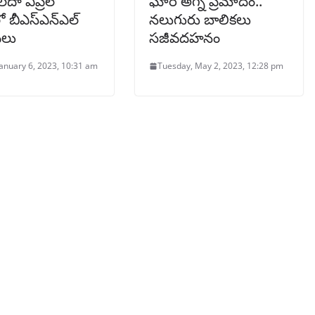
ేదా ఏప్రిల్
ఘోర అగ్ని ప్రమాదం..
 బీఎస్ఎన్ఎల్
నలుగురు బాలికలు
వలు
సజీవదహనం
January 6, 2023, 10:31 am
Tuesday, May 2, 2023, 12:28 pm