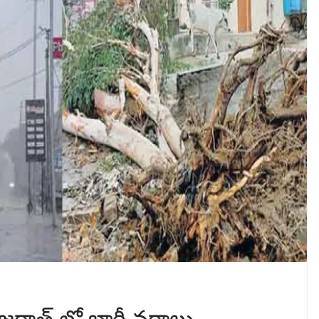
ుజరాత్ లో భారీ వర్షాలు..