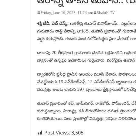
Friday, June 16, 2023, 11:24 am
Shakthi TV
శక్తి టీవీ, వెబ్ డెస్క్:
అతితీవ్ర తుపాన్ బిపోర్‌జాయ్‌.. ఎట్టకేలకు
గురువారం రాత్రి తీరాన్ని తాకింది. తుపాన్ ప్రభావంతో గుజరాత్‌
వర్షం కురుస్తోంది. గంటకు వంద కిలోమీటర్లకు పైగా వేగంతో గాల
దాదాపు 20 తీరప్రాంత గ్రామాలకు చెందిన లక్షమందిని అధికారు
వ్యాసంతో ఉన్నట్లు అధికారులు గుర్తించారు. మరోవైపు తుపాన్ త
ద్వారకలోని ప్రసిద్ధ ప్రాచీన ఆలయం మూసి వేశారు. పాఠశాల
చేపట్టేందుకు 18 ఎన్‌డీఆర్‌ఎఫ్‌, 12 ఎస్‌డీఆర్‌ఎఫ్‌ బృం
విద్యుత్తు శాఖకు చెందిన 397 బృందాలు క్షేత్రస్థాయిలో పనిచేస్తు
తుపాన్ ప్రభావంతో కచ్‌, జామ్‌నగర్‌, రాజ్‌కోట్‌, పోర్‌బందర్‌,
కురుస్తున్నాయి. సౌరాష్ట్ర, కచ్‌ తీరంతోపాటు దమణ్‌ ప్రాంతంలో
కూలిపోయాయి. పలు ప్రాంతాల్లో విద్యుత్తు సరఫరా నిలిచిపోయ
Post Views:
3,505