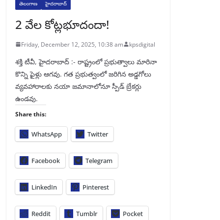
తెలంగాణ
హైదరాబాద్
2 వేల కోట్లభూదందా!
Friday, December 12, 2025, 10:38 am
kpsdigital
శక్తి టీవీ, హైదరాబాద్‌ :- రాష్ట్రంలో ప్రభుత్వాలు మారినా
కొన్ని ఫైళ్లు ఆగవు. గత ప్రభుత్వంలో జరిగిన అడ్డగోలు
వ్యవహారాలకు నయా జమానాలోనూ స్పీడ్‌ బ్రేకర్లు
ఉండవు.
Share this:
WhatsApp
Twitter
Facebook
Telegram
LinkedIn
Pinterest
Reddit
Tumblr
Pocket