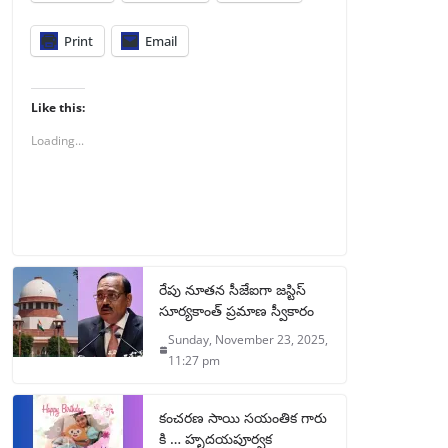
Print
Email
Like this:
Loading...
రేపు నూతన సీజేఐగా జస్టిస్
సూర్యకాంత్ ప్రమాణ స్వీకారం
Sunday, November 23, 2025,
11:27 pm
కంచరణ సాయి సయంతిక గారు
కి … హృదయపూర్వక