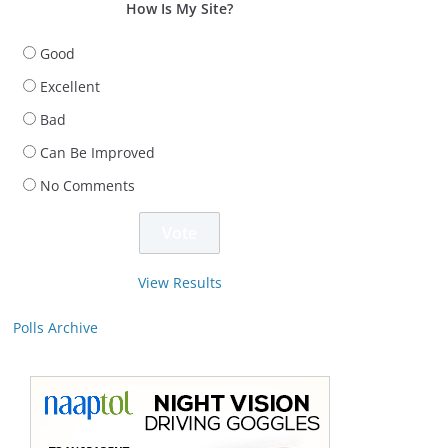
How Is My Site?
Good
Excellent
Bad
Can Be Improved
No Comments
View Results
Polls Archive