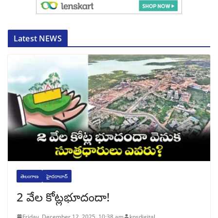
Latest NEWS
తెలంగాణ
హైదరాబాద్
2 వేల కోట్లభూదందా!
Friday, December 12, 2025, 10:38 am
kpsdigital