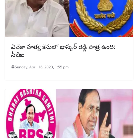
వివేకా హత్య కేసులో భాస్కర్ రెడ్డి పాత్ర ఉంది:
సీబీఐ
Sunday, April 16, 2023, 1:55 pm