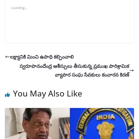
Loading...
లక్ష్యానికి మించి ఉపాధి కల్పించాలి
స్వరూపానందేంద్ర ఆశీస్సులు తీసుకున్న ప్రముఖ పారిశ్రామిక
వ్యాపార సంఘ సేవకులు కంచారన కిరణ్
You May Also Like