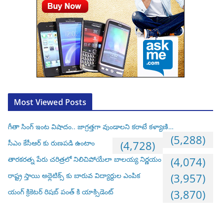
Most Viewed Posts
గీతా సింగ్ ఇంట విషాదం.. జాగ్రత్తగా వుండాలని కరాటే కళ్యాణి…
(5,288)
సీఎం కేసీఆర్ కు రుణపడి ఉంటాం
(4,728)
తారకరత్న పేరు చరిత్రలో నిలిచిపోయేలా బాలయ్య నిర్ణయం
(4,074)
రాష్ట్ర స్తాయి అథ్లెటిక్స్ కు బారువ విద్యార్దుల ఎంపిక
(3,957)
యంగ్ క్రికెటర్ రిషబ్ పంత్ కి యాక్సిడెంట్
(3,870)