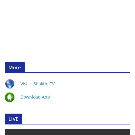
More
Visit – Shakthi TV
Download App
LIVE