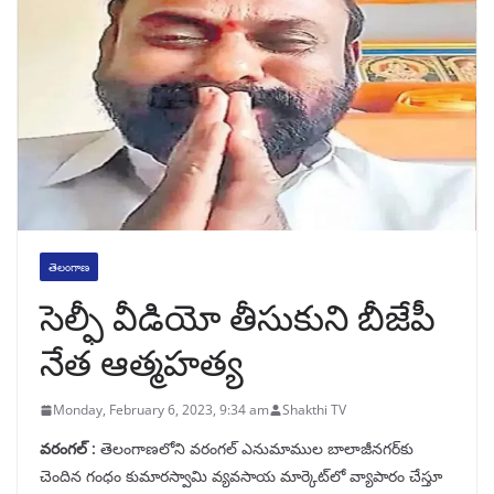
తెలంగాణ
సెల్ఫీ వీడియో తీసుకుని బీజేపీ
నేత ఆత్మహత్య
Monday, February 6, 2023, 9:34 am
Shakthi TV
వరంగల్‌ :
తెలంగాణలోని వరంగల్‌ ఎనుమాముల బాలాజీనగర్‌కు
చెందిన గంధం కుమారస్వామి వ్యవసాయ మార్కెట్‌లో వ్యాపారం చేస్తూ