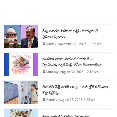
రేపు నూతన సీజేఐగా జస్టిస్ సూర్యకాంత్
ప్రమాణ స్వీకారం
Sunday, November 23, 2025, 11:27 pm
కంచరణ సాయి సయంతిక గారు కి …
హృదయపూర్వక పుట్టినరోజు శుభాకాంక్షలు
Saturday, August 30, 2025, 12:12 am
తిరుపతి వెళ్లే వారికి అలర్ట్..! అమల్లోకి పోలీసుల
కొత్త వ్యవస్థ..!
Monday, August 25, 2025, 9:22 pm
కిరణ్ గారు కి పెళ్లిరోజు శుభకాంక్షలు