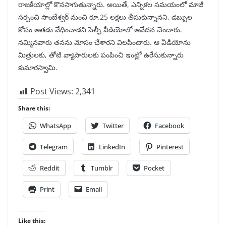
రాజకీయాల్లో కొనసాగుతున్నారు. అయితే, ఎన్నికల సమయంలో మాజీ
సర్పంచి సాంబేశ్వర్‌ నుంచి రూ.25 లక్షలు తీసుకున్నానని, డబ్బుల
కోసం అతడు వేధించాడని సెల్ఫీ వీడియోలో ఆవేదన చెందారు.
నమ్మినవారు తనను మోసం చేశారని విలపించారు. ఆ వీడియోను
మిత్రులకు, తోటి వ్యాపారులకు పంపించి ఇంట్లో ఉరేసుకున్నారు
కుమారస్వామి.
Post Views:
2,341
Share this:
WhatsApp
Twitter
Facebook
Telegram
LinkedIn
Pinterest
Reddit
Tumblr
Pocket
Print
Email
Like this: