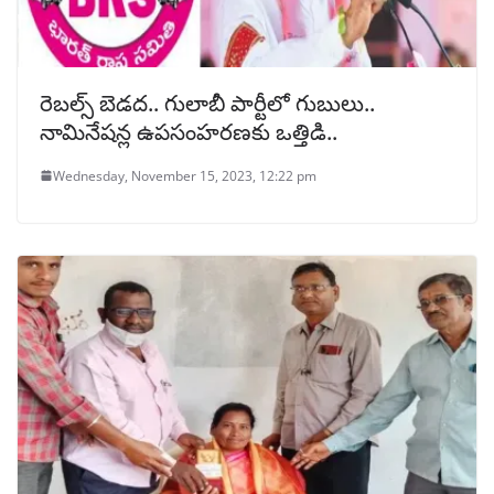
రెబల్స్ బెడద.. గులాబీ పార్టీలో గుబులు..
నామినేషన్ల ఉపసంహరణకు ఒత్తిడి..
Wednesday, November 15, 2023, 12:22 pm