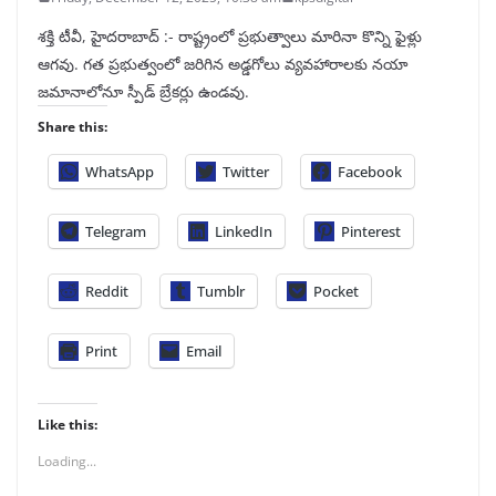
శక్తి టీవీ, హైదరాబాద్‌ :- రాష్ట్రంలో ప్రభుత్వాలు మారినా కొన్ని ఫైళ్లు
ఆగవు. గత ప్రభుత్వంలో జరిగిన అడ్డగోలు వ్యవహారాలకు నయా
జమానాలోనూ స్పీడ్‌ బ్రేకర్లు ఉండవు.
Share this:
WhatsApp
Twitter
Facebook
Telegram
LinkedIn
Pinterest
Reddit
Tumblr
Pocket
Print
Email
Like this:
Loading...