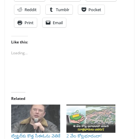
Reddit
Tumblr
Pocket
Print
Email
Like this:
Loading...
Related
ట్విట్టర్⁭కు కొత్త సీఈఓను వెతికే
2 వేల కోట్లభూదందా!