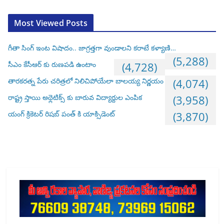
Most Viewed Posts
గీతా సింగ్ ఇంట విషాదం.. జాగ్రత్తగా వుండాలని కరాటే కళ్యాణి…
(5,288)
సీఎం కేసీఆర్ కు రుణపడి ఉంటాం
(4,728)
తారకరత్న పేరు చరిత్రలో నిలిచిపోయేలా బాలయ్య నిర్ణయం
(4,074)
రాష్ట్ర స్తాయి అథ్లెటిక్స్ కు బారువ విద్యార్దుల ఎంపిక
(3,958)
యంగ్ క్రికెటర్ రిషబ్ పంత్ కి యాక్సిడెంట్
(3,870)