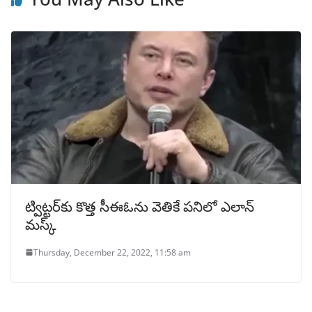
ట్విట్టర్⁭కు కొత్త సీఈఓను వెతికే పనిలో ఎలాన్
మస్క్
Thursday, December 22, 2022, 11:58 am