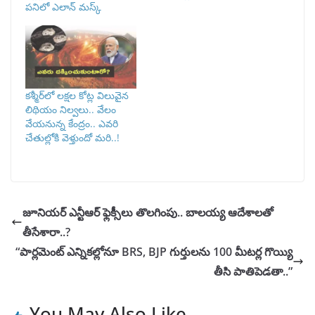
పనిలో ఎలాన్ మస్క్
కశ్మీర్‌లో లక్షల కోట్ల విలువైన
లిథియం నిల్వలు.. వేలం
వేయనున్న కేంద్రం.. ఎవరి
చేతుల్లోకి వెళ్తుందో మరి..!
జూనియర్ ఎన్టీఆర్ ఫ్లెక్సీలు తొలగింపు.. బాలయ్య ఆదేశాలతో
తీసేశారా..?
“పార్లమెంట్ ఎన్నికల్లోనూ BRS, BJP గుర్తులను 100 మీటర్ల గొయ్యి
తీసి పాతిపెడతా..”
You May Also Like