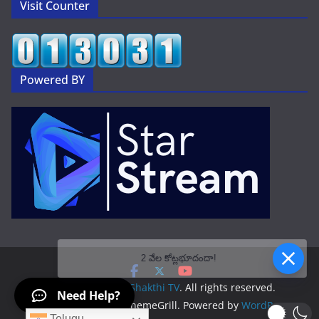
Visit Counter
Powered BY
2 వేల కోట్లభూదందా!
Copyright © 2026
Shakthi TV
. All rights reserved.
Need Help?
Theme:
ColorMag
by ThemeGrill. Powered by
WordPress
.
Telugu