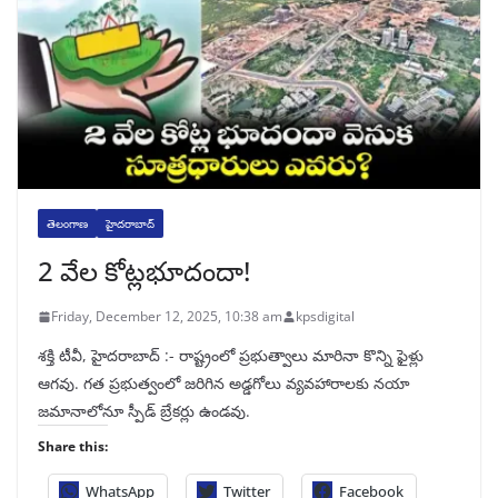
తెలంగాణ
హైదరాబాద్
2 వేల కోట్లభూదందా!
Friday, December 12, 2025, 10:38 am
kpsdigital
శక్తి టీవీ, హైదరాబాద్‌ :- రాష్ట్రంలో ప్రభుత్వాలు మారినా కొన్ని ఫైళ్లు
ఆగవు. గత ప్రభుత్వంలో జరిగిన అడ్డగోలు వ్యవహారాలకు నయా
జమానాలోనూ స్పీడ్‌ బ్రేకర్లు ఉండవు.
Share this:
WhatsApp
Twitter
Facebook