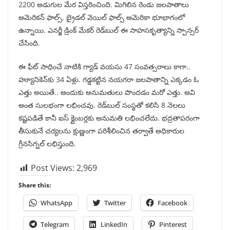
2200 అడుగుల మేర విస్తరించింది. మిగిలిన రెండు జలపాతాలు
అమెరికన్ ఫాల్స్, బ్రైడల్ వెయిల్ ఫాల్స్ అమెరికా భూభాగంలో
ఉన్నాయి. ఎనర్జీ డ్రింక్ మేకర్ రెడ్‌బుల్ ఈ సాహసకృత్యాన్ని స్పాన్సర్
చేసింది.
ఈ ఫీట్ సాధించే నాటికి గ్యాడ్ వయసు 47 సంవత్సరాలు కాగా..
హ్యూనికెన్‌కు 34 ఏళ్లు. గడ్డకట్టిన నయగరా జలపాతాన్ని ఎక్కడం ఓ
ఎత్తు అయితే.. అందుకు అనుమతులు పొందడం మరో ఎత్తు. అవి
అంత సులభంగా లభించవు. రెడ్‌బుల్ సంస్థతో కలిసి 8 నెలలు
కష్టపడితే కానీ ఐస్ క్లైంబర్లకు అనుమతి లభించలేదు. భద్రతాపరంగా
తీసుకునే చర్యలను క్షుణ్ణంగా పరిశీలించిన తర్వాతే అధికారుల
గ్రీనసిగ్నల్ లభిస్తుంది.
Post Views:
2,969
Share this:
WhatsApp
Twitter
Facebook
Telegram
LinkedIn
Pinterest