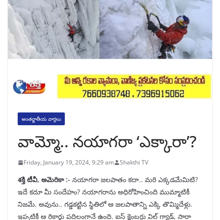
అంతర్జాతీయ వార్తలు
వామ్మో.. నయాగరా ‘ఎక్కారా’?
Friday, January 19, 2024, 9:29 am
Shakthi TV
శక్తి టీవీ, అమెరికా :-
నయాగరా జలపాతం కదా.. మరి ఎక్కడమేమిటి?
ఇదే కదూ మీ సందేహం? నయాగరాను అధిరోహించింది ముమ్మాటికీ
నిజమే. అవును.. గడ్డకట్టిన స్థితిలో ఆ జలపాతాన్ని ఎక్కి తొమ్మిదేళ్లు.
ఇప్పటికీ ఆ రికార్డు పదిలంగానే ఉంది. ఐస్ క్లైంబర్లు విల్ గ్యాడ్, సారా