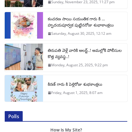
Sunday, November 23, 2025, 11:27 pm
కంచరణ సాయి సయంతిక గారు కి …
హృదయపూర్వక పుట్టినరోజు శుభాకాంక్షలు
Saturday, August 30, 2025, 12:12 am
తిరుపతి వెళ్లే వారికి అలర్ట్..! అమల్లోకి పోలీసుల
కొత్త వ్యవస్థ..!
Monday, August 25, 2025, 9:22 pm
కిరణ్ గారు కి పెళ్లిరోజు శుభకాంక్షలు
Friday, August 1, 2025, 8:07 am
Polls
How Is My Site?