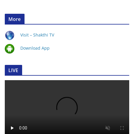
More
Visit – Shakthi TV
Download App
LIVE