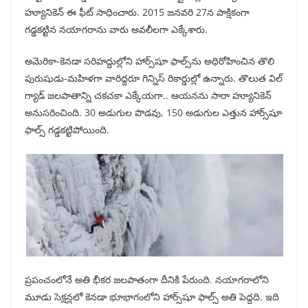
హ్యూనికెన్ ఈ ఫీట్ సాధించారు. 2015 జనవరి 27న పాక్షికంగా
గడ్డకట్టిన నయాగరాను వారు అవలీలగా ఎక్కేశారు.
అమెరికా-కెనడా సరిహద్దుల్లోని హార్స్‌షూ ఫాల్స్‌ను అధిరోహించిన తొలి
పురుషుడు-మహిళగా వారిద్దరూ గిన్నిస్ రికార్డుల్లో ఉన్నారు. తొలుత విల్
గ్యాడ్ జలపాతాన్ని చకచకా ఎక్కేయగా.. ఆయనను సారా హ్యూనికెన్
అనుసరించింది. 30 అడుగుల పొడవు, 150 అడుగుల ఎత్తున హార్స్‌షూ
ఫాల్స్‌ గడ్డకట్టిపోయింది.
ప్రపంచంలోనే అతి భీకర జలపాతంగా దీనికి పేరుంది. నయాగరాలోని
మూడు సెక్షన్లలో కెనడా భూభాగంలోని హార్స్‌షూ ఫాల్స్‌ అతి పెద్దది. ఇది