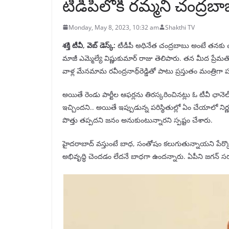
టీడీపీలోకి రమ్మని చంద్రబ
Monday, May 8, 2023, 10:32 am
Shakthi TV
శక్తి టీవీ, వెబ్ డెస్క్:
టీడీపీ అధినేత చంద్రబాబు అంటే తనకు 
మాజీ ఎమ్మెల్యే విష్ణుకుమార్ రాజు తెలిపారు. తన మీద ప్ర
వాళ్ల మేనమామ రవీంద్రనాథ్‌రెడ్డితో పాటు ప్రస్తుతం మంత్రిగా ప
అయితే రెండు పార్టీల ఆఫర్లను తిరస్కరించినట్లు ఓ టీవీ ఛ
ఇచ్చిందని.. అయితే ఇప్పుడున్న పరిస్థితుల్లో ఏం చేయాలో 
పొత్తు తప్పదని జనం అనుకుంటున్నారని స్పష్టం చేశారు.
హైదరాబాద్ వస్తుంటే బాధ, సంతోషం కలుగుతున్నాయని పేర్కొన్
అభివృద్ధి చెందడం లేదనే బాధగా ఉందన్నారు. ఏపీని జగన్ సర్