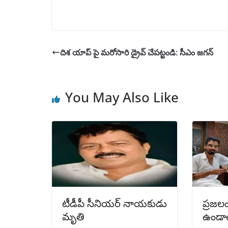
దిశ యాప్‌ పై మరోసారి డ్రైవ్‌ చేపట్టండి: సీఎం జగన్
You May Also Like
టీడీపీ సీనియర్ నాయకుడు
ప్రజ
మృతి
ఉండాలి