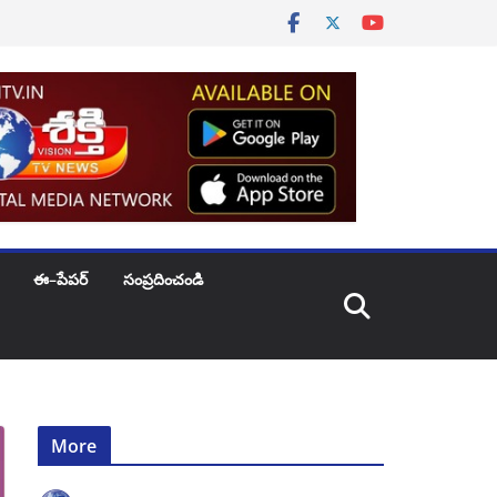
ఈ–పేపర్
సంప్రదించండి
More