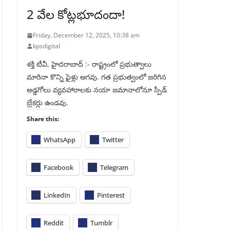
2 వేల కోట్లభూదందా!
Friday, December 12, 2025, 10:38 am
kpsdigital
శక్తి టీవీ, హైదరాబాద్‌ :- రాష్ట్రంలో ప్రభుత్వాలు
మారినా కొన్ని ఫైళ్లు ఆగవు. గత ప్రభుత్వంలో జరిగిన
అడ్డగోలు వ్యవహారాలకు నయా జమానాలోనూ స్పీడ్‌
బ్రేకర్లు ఉండవు.
Share this:
WhatsApp
Twitter
Facebook
Telegram
LinkedIn
Pinterest
Reddit
Tumblr