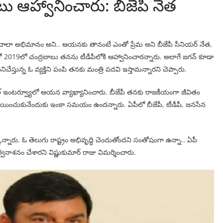
ాబు ఆహ్వానించారు: బీజేపీ నేత
చాలా అభిమానం అని.. ఆయనకు తానంటే ఎంతో ప్రేమ అని బీజేపీ సీనియర్ నేత,
ేమతో 2019లో చంద్రబాబు తనను టీడీపీలోకి ఆహ్వానించారన్నారు. అలాగే జగన్ కూడా
నిచేస్తున్న ఓ వ్యక్తిని పంపి తనకు మంత్రి పదవి ఇస్తామన్నారని చెప్పారు.
ానెల్ ఇంటర్వ్యూలో ఆయన వ్యాఖ్యానించారు. బీజేపీ తనకు రాజకీయంగా జీవితం
నిర్ణయించుకునేందుకు ఇంకా సమయం ఉందన్నారు. ఏపీలో బీజేపీ, టీడీపీ, జనసేన
నారు. ఓ తెలుగు రాష్ట్రం అభివృద్ధి చెందుతోందని సంతోషంగా ఉన్నా.. ఏపీ
వనాశనం చేశారని విష్ణుకుమార్ రాజు విమర్శించారు.