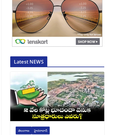
Latest NEWS
తెలంగాణ
హైదరాబాద్