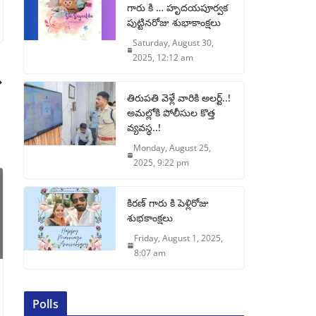
గారు కి … హృదయపూర్వక
పుట్టినరోజు శుభాకాంక్షలు
Saturday, August 30,
2025, 12:12 am
తిరుపతి వెళ్లే వారికి అలర్ట్..!
అమల్లోకి పోలీసుల కొత్త
వ్యవస్థ..!
Monday, August 25,
2025, 9:22 pm
కిరణ్ గారు కి పెళ్లిరోజు
శుభకాంక్షలు
Friday, August 1, 2025,
8:07 am
Polls