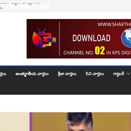
ేఐగా జస్టిస్ సూర్యకాంత్
రం
 సయంతిక గారు కి …
ుట్టినరోజు శుభాకాంక్షలు
వారికి అలర్ట్..! అమల్లోకి
వ్యవస్థ..!
ెళ్లిరోజు శుభకాంక్షలు
ూదందా!
్తలు
అంతర్జాతీయ వార్తలు
క్రీడా వార్తలు
సిని వార్తలు
గ్యాలరీ