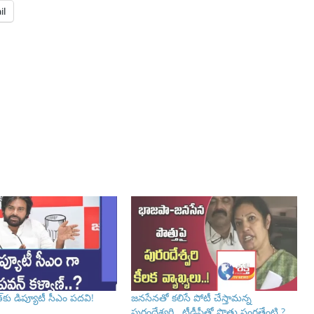
il
్‌కు డిప్యూటీ సీఎం పదవి!
జనసేనతో కలిసే పోటీ చేస్తామన్న
పురందేశ్వరి.. టీడీపీతో పొత్తు సంగతేంటి ?