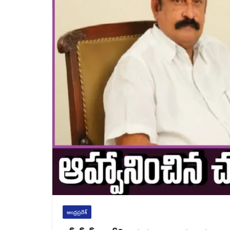
ఆంధ్రప్రదేశ్