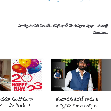
సూర్య సూపర్ సెంచరీ.. రషీద్ ఖాన్ మెరుపులు వృథా.. ముంబై
విజయం..
లందరూ సంతోషంగా
కంచారన కిరణ్ గారు కి
 … మీ కిరణ్ ..!
జన్మదిన శుభాకాంక్షలు