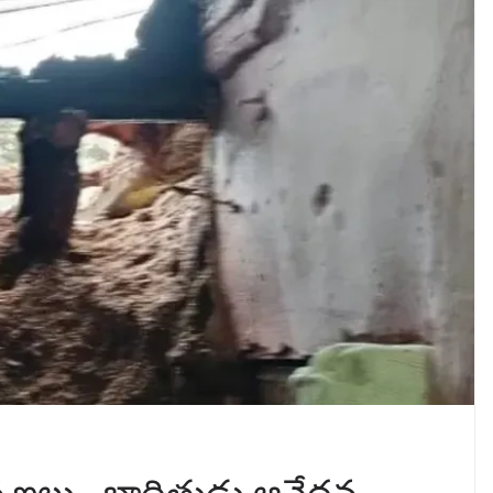
 ఇల్లు.. బాధితుడు ఆవేదన