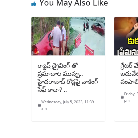
You May Also Like
ర్యాష్ డ్రైవింగ్ తో
గ్రేటర్
ప్రమాదాల ముప్పు..
ఐదువేల
హైదరాబాద్‌ రోడ్లపై వాకింగ్‌
పంపాల
సేఫ్ కాదా? ..
Friday, 
pm
Wednesday, July 5, 2023, 11:39
am