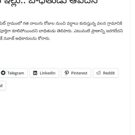
పెట్ గ్రామంలో గత నాలుగు రోజుల నుంచి వర్షాలు కురుస్తున్న వలన గ్రామానికి
 పూర్తిగా కూలిపోయిందని బాధితుడు తెలిపారు. ఎటువంటి ప్రాణాన్ని జరగలేదని
క్ నవాజ్ అధికారులను కోరారు.
Telegram
LinkedIn
Pinterest
Reddit
il