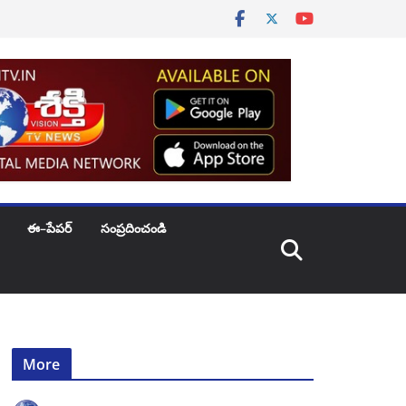
ఈ–పేపర్
సంప్రదించండి
More