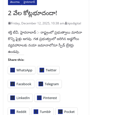
తెలంగాణ
హైదరాబాద్
2 వేల కోట్లభూదందా!
Friday, December 12, 2025, 10:38 am
kpsdigital
శక్తి టీవీ, హైదరాబాద్‌ :- రాష్ట్రంలో ప్రభుత్వాలు మారినా
కొన్ని ఫైళ్లు ఆగవు. గత ప్రభుత్వంలో జరిగిన అడ్డగోలు
వ్యవహారాలకు నయా జమానాలోనూ స్పీడ్‌ బ్రేకర్లు
ఉండవు.
Share this:
WhatsApp
Twitter
Facebook
Telegram
LinkedIn
Pinterest
Reddit
Tumblr
Pocket