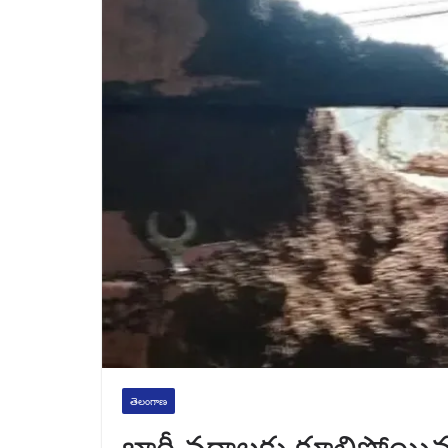
తెలంగాణ
భారీ వర్షాలకు కూలిపోయిన