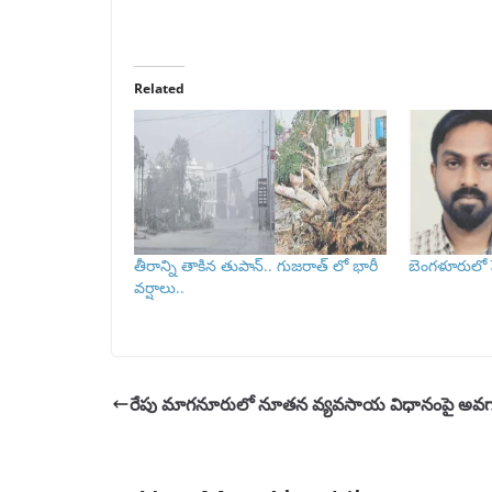
Related
తీరాన్ని తాకిన తుపాన్.. గుజరాత్ లో భారీ
బెంగళూరులో
వర్షాలు..
రేపు మాగనూరులో నూతన వ్యవసాయ విధానంపై అ