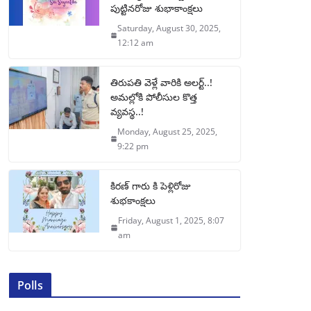
పుట్టినరోజు శుభాకాంక్షలు
Saturday, August 30, 2025,
12:12 am
తిరుపతి వెళ్లే వారికి అలర్ట్..!
అమల్లోకి పోలీసుల కొత్త
వ్యవస్థ..!
Monday, August 25, 2025,
9:22 pm
కిరణ్ గారు కి పెళ్లిరోజు
శుభకాంక్షలు
Friday, August 1, 2025, 8:07
am
Polls