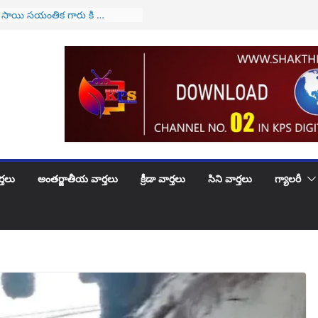
సాయి సయంతిక గారు కి …
్వక పుట్టినరోజు శుభాకాంక్షలు
ెళ్లే వారికి అలర్ట్..! అమల్లోకి
కొత్త వ్యవస్థ..!
ు కి పెళ్లిరోజు శుభకాంక్షలు
ోట్లభూదందా!
తన సీజేఐగా జస్టిస్ సూర్యకాంత్
్వీకారం
్తలు
అంతర్జాతీయ వార్తలు
క్రీడా వార్తలు
సిని వార్తలు
గ్యాలరీ