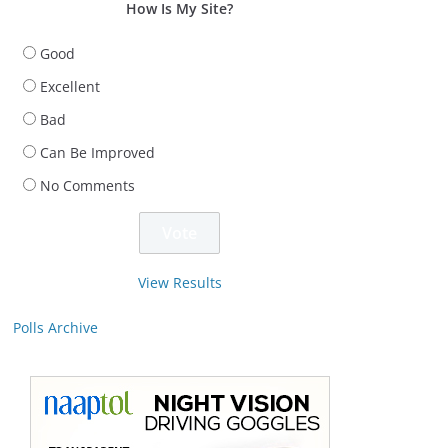
How Is My Site?
Good
Excellent
Bad
Can Be Improved
No Comments
View Results
Polls Archive