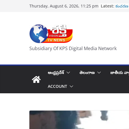
Skip
Latest:
కంచరణ 
Thursday, August 6, 2026, 11:25 pm
to
హృదయపూర
తిరుపతి వ
content
పోలీసుల 
కిరణ్ గార
2 వేల క
రేపు నూ
ప్రమాణ స
Subsidiary Of KPS Digital Media Network
ఆంధ్రప్రదేశ్
తెలంగాణ
జాతీయ వార
ACCOUNT