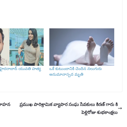
 హైదరాబాద్ యువతి హత్య
ఒకే కుటుంబానికి చెందిన నలుగురు
అనుమానాస్పద మృతి
వగాహన
ప్రముఖ పారిశ్రామిక వ్యాపార సంఘ సేవకులు కిరణ్ గారు కి
పెళ్లిరోజు శుభకాంక్షలు