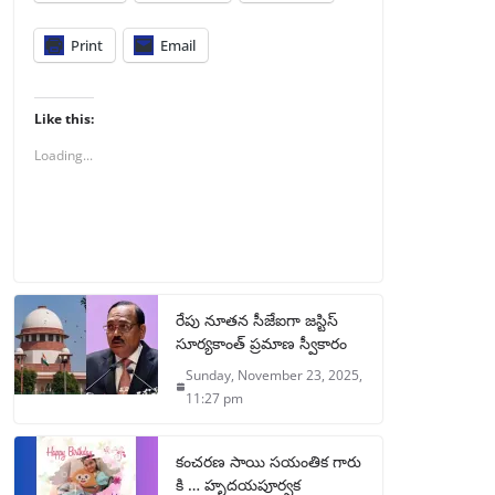
Print
Email
Like this:
Loading...
రేపు నూతన సీజేఐగా జస్టిస్
సూర్యకాంత్ ప్రమాణ స్వీకారం
Sunday, November 23, 2025,
11:27 pm
కంచరణ సాయి సయంతిక గారు
కి … హృదయపూర్వక