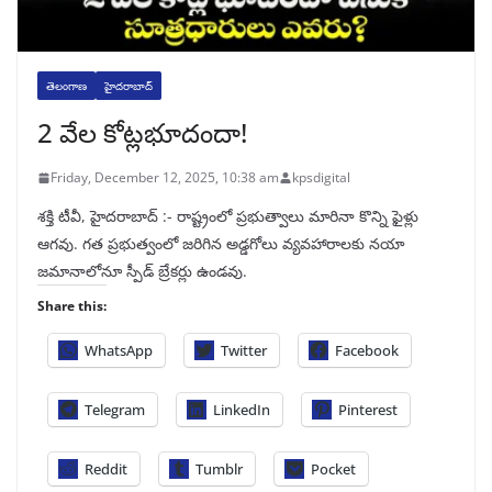
తెలంగాణ
హైదరాబాద్
2 వేల కోట్లభూదందా!
Friday, December 12, 2025, 10:38 am
kpsdigital
శక్తి టీవీ, హైదరాబాద్‌ :- రాష్ట్రంలో ప్రభుత్వాలు మారినా కొన్ని ఫైళ్లు
ఆగవు. గత ప్రభుత్వంలో జరిగిన అడ్డగోలు వ్యవహారాలకు నయా
జమానాలోనూ స్పీడ్‌ బ్రేకర్లు ఉండవు.
Share this:
WhatsApp
Twitter
Facebook
Telegram
LinkedIn
Pinterest
Reddit
Tumblr
Pocket