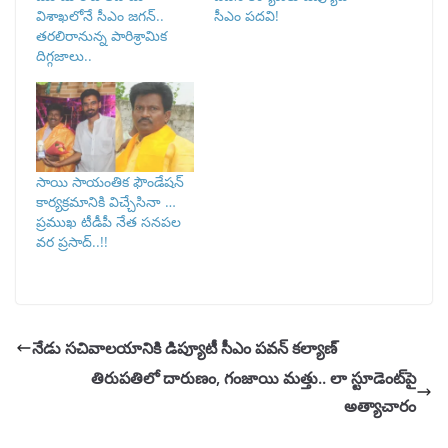
విశాఖలోనే సీఎం జగన్‌..
సీఎం పదవి!
తరలిరానున్న పారిశ్రామిక
దిగ్గజాలు..
సాయి సాయంతిక ఫౌండేషన్
కార్యక్రమానికి విచ్చేసినా …
ప్రముఖ టీడీపీ నేత సనపల
వర ప్రసాద్..!!
నేడు సచివాలయానికి డిప్యూటీ సీఎం పవన్‌ కల్యాణ్‌
తిరుపతిలో దారుణం, గంజాయి మత్తు.. లా స్టూడెంట్‌పై
అత్యాచారం