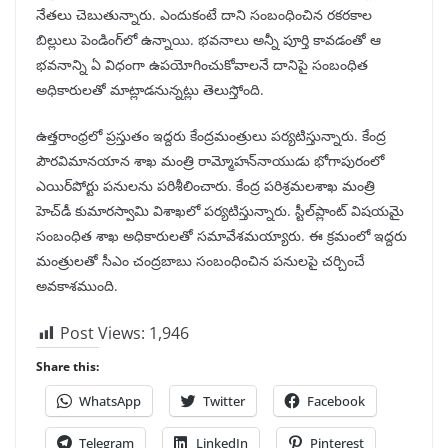
నేతలు చెబుతున్నారు. ఎందుకంటే దాని సంబంధించిన రకరకాల
బిల్లులు పెండింగ్‌లో ఉన్నాయి. భవనాలు అన్నీ పూర్తి కావడంతో ఆ
భవనాన్ని ఏ విధంగా ఉపయోగించుకోవాలనే దానిపై సంబంధిత
అధికారులతో మాట్లాడనున్నట్లు తెలుస్తోంది.
ఉత్తరాంధ్రలో ప్రస్తుతం ఇద్దరు కేంద్రమంత్రులు పర్యటిస్తున్నారు. కేంద్ర
పౌరవిమానయాన శాఖ మంత్రి రామ్మోహన్‌నాయుడు భోగాపురంలో
ఎయిర్‌పోర్టు పనులను పరిశీలించారు. కేంద్ర పరిశ్రమలశాఖ మంత్రి
హెచ్‌డీ కుమారస్వామి విశాఖలో పర్యటిస్తున్నారు. స్టీల్‌ప్లాంట్ విషయమై
సంబంధిత శాఖ అధికారులతో సమావేశమయ్యారు. ఈ క్రమంలో ఇద్దరు
మంత్రులతో సీఎం చంద్రబాబు సంబంధించిన పనులపై చర్చించే
అవకాశముంది.
Post Views:
1,946
Share this:
WhatsApp
Twitter
Facebook
Telegram
LinkedIn
Pinterest