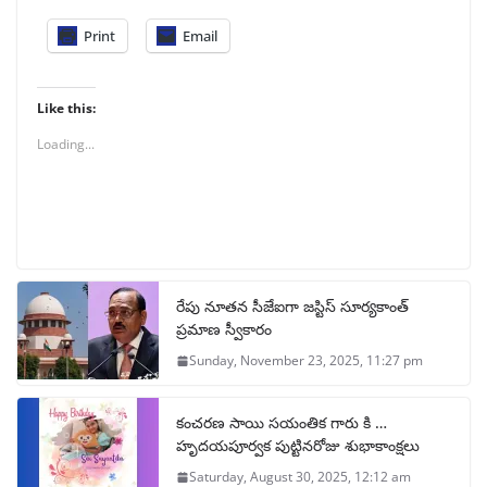
Print
Email
Like this:
Loading...
రేపు నూతన సీజేఐగా జస్టిస్ సూర్యకాంత్
ప్రమాణ స్వీకారం
Sunday, November 23, 2025, 11:27 pm
కంచరణ సాయి సయంతిక గారు కి …
హృదయపూర్వక పుట్టినరోజు శుభాకాంక్షలు
Saturday, August 30, 2025, 12:12 am