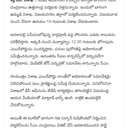
చంద్రబాబు ఉత్తరాంధ్ర పర్యటకు వెళ్లనున్నారు. ఇందులో భాగంగా
ఉమ్మడి విశాఖ, విజయనగరం జిల్లాలో పర్యటించనున్నారు. విజయవాడ
నుంచి నేరుగా ఉదయం 10 గంటలకు విశాఖ చేరుకుంటారు.
అనకాపల్లి సమీపంలోవున్న దార్లపూడి వద్ద పోలవరం ఎడమ కాలువను
పరిశీలిస్తారు. అక్కడి నుంచి మధ్యాహ్నం 12.30 గంటలకు భోగాపురం
ఎయిర్‌పోర్టును సందర్శిస్తారు. పనుల పురోగతిపై అధికారులతో
సమీక్షించనున్నారు. అనంతరం సీఐఐ కాన్ఫరెన్స్‌లో వర్చువల్‌గా
పాల్గొంటారు. మెడ్‌టెక్ జోన్ వర్కర్లతో సమావేశం కానున్నారు సీఎం.
సాయంత్రం విశాఖ ఎయిర్‌పోర్టు లాంజ్‌లో అధికారులతో సమావేశమై
నిలిచిపోయిన పలు ప్రాజెక్టులపై సమీక్ష చేయనున్నారు. పనిలోపనిగా
విశాఖలో డీసీ ఆఫీసును టీడీపీ కార్యకర్తలు తగలబెట్టిన విషయంపై
ఆయన మీడియాతో మాట్లాడే ఛాన్స్ ఉంది. రాత్రికి ఉండవల్లికి
చేరుకోనున్నారు.
అయితే ఈ టూర్‌లో భాగంగా గత సర్కార్ రుషికొండ‌లో నిర్మించిన
ప్యాలెస్‌లను సీఎం చంద్రబాబు విజిట్ చేసే అవకాశముందని పార్టీ