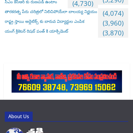
సీఎం కేసీఆర్ కు రుణపడి ఉంటాం
(4,730)
తారకరత్న పేరు చరిత్రలో నిలిచిపోయేలా బాలయ్య నిర్ణయం
(4,074)
రాష్ట్ర స్తాయి అథ్లెటిక్స్ కు బారువ విద్యార్దుల ఎంపిక
(3,960)
యంగ్ క్రికెటర్ రిషబ్ పంత్ కి యాక్సిడెంట్
(3,870)
About Us