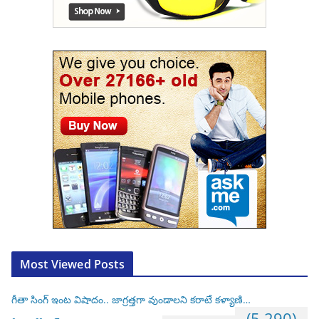
Most Viewed Posts
గీతా సింగ్ ఇంట విషాదం.. జాగ్రత్తగా వుండాలని కరాటే కళ్యాణి…
(5,290)