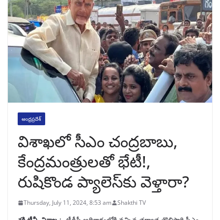
ఆంధ్రప్రదేశ్
విశాఖలో సీఎం చంద్రబాబు,
కేంద్రమంత్రులతో భేటీ!,
రుషికొండ ప్యాలెస్‌కు వెళ్తారా?
Thursday, July 11, 2024, 8:53 am
Shakthi TV
శక్తి టీవీ, విశాఖ :-
టీడీపీ అధికారంలోకి వచ్చిన తర్వాత తొలిసారి సీఎం