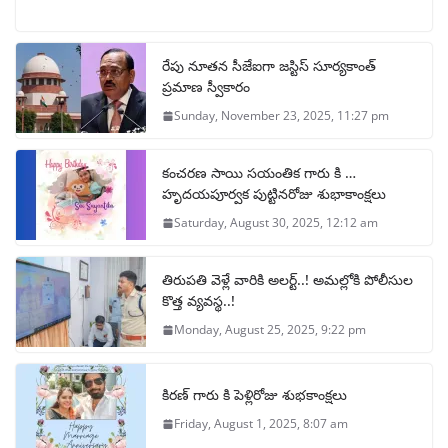
రేపు నూతన సీజేఐగా జస్టిస్ సూర్యకాంత్
ప్రమాణ స్వీకారం
Sunday, November 23, 2025, 11:27 pm
కంచరణ సాయి సయంతిక గారు కి …
హృదయపూర్వక పుట్టినరోజు శుభాకాంక్షలు
Saturday, August 30, 2025, 12:12 am
తిరుపతి వెళ్లే వారికి అలర్ట్..! అమల్లోకి పోలీసుల
కొత్త వ్యవస్థ..!
Monday, August 25, 2025, 9:22 pm
కిరణ్ గారు కి పెళ్లిరోజు శుభకాంక్షలు
Friday, August 1, 2025, 8:07 am