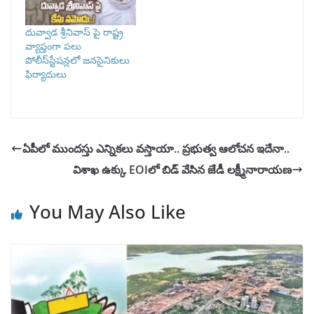
దువ్వాడ శ్రీనివాస్ పై రాష్ట్ర
వ్యాప్తంగా పలు
పోలీస్‌స్టేషన్లలో జనసైనికులు
ఫిర్యాదులు
ఏపీలో ముందస్తు ఎన్నికలు వస్తాయా.. ప్రభుత్వ ఆలోచన ఇదేనా..
విశాఖ ఉక్కు EOIలో బిడ్ వేసిన జేడీ లక్ష్మీనారాయణ
You May Also Like