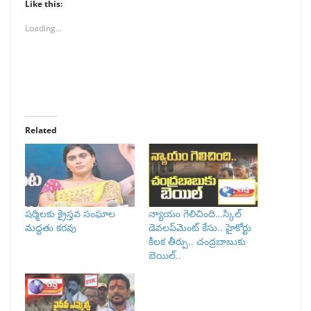
Like this:
Loading...
Related
షర్మిలకు క్రైస్తవ సంఘాల
న్యాయం గెలిచింది…స్కిల్
మద్దతు కరవు
డెవలప్‌మెంట్ కేసు.. హైకోర్టు
కీలక తీర్పు.. చంద్రబాబుకు
బెయిల్..