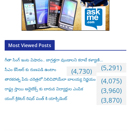
Most Viewed Posts
గీతా సింగ్ ఇంట విషాదం.. జాగ్రత్తగా వుండాలని కరాటే కళ్యాణి…
(5,291)
సీఎం కేసీఆర్ కు రుణపడి ఉంటాం
(4,730)
తారకరత్న పేరు చరిత్రలో నిలిచిపోయేలా బాలయ్య నిర్ణయం
(4,075)
రాష్ట్ర స్తాయి అథ్లెటిక్స్ కు బారువ విద్యార్దుల ఎంపిక
(3,960)
యంగ్ క్రికెటర్ రిషబ్ పంత్ కి యాక్సిడెంట్
(3,870)