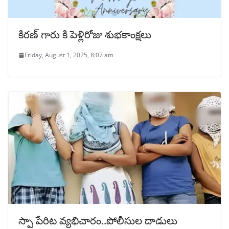
కిరణ్ గారు కి పెళ్లిరోజు శుభకాంక్షలు
Friday, August 1, 2025, 8:07 am
స్పా పేరిట వ్యభిచారం..పోలీసుల దాడులు