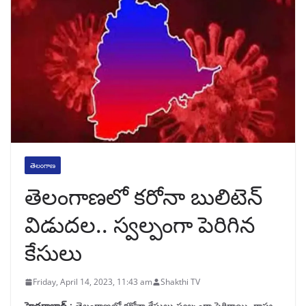
తెలంగాణ
తెలంగాణలో కరోనా బులిటెన్
విడుదల.. స్వల్పంగా పెరిగిన
కేసులు
Friday, April 14, 2023, 11:43 am
Shakthi TV
హైదరాబాద్‌ :
తెలంగాణలో కరోనా కేసులు స్వల్పంగా పెరిగాయి. రాష్ట్ర