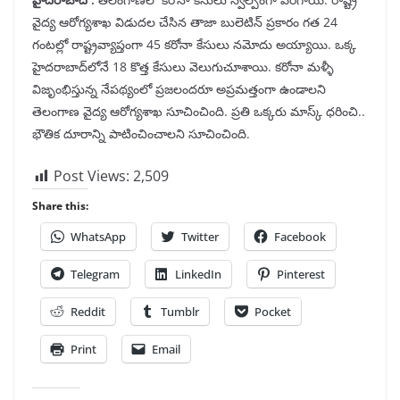
వైద్య ఆరోగ్యశాఖ విడుదల చేసిన తాజా బులెటిన్‌ ప్రకారం గత 24
గంటల్లో రాష్ట్రవ్యాప్తంగా 45 కరోనా కేసులు నమోదు అయ్యాయి. ఒక్క
హైదరాబాద్‌లోనే 18 కొత్త కేసులు వెలుగుచూశాయి. కరోనా మళ్ళీ
విజృంభిస్తున్న నేపథ్యంలో ప్రజలందరూ అప్రమత్తంగా ఉండాలని
తెలంగాణ వైద్య ఆరోగ్యశాఖ సూచించింది. ప్రతి ఒక్కరు మాస్క్ ధరించి..
భౌతిక దూరాన్ని పాటించించాలని సూచించింది.
Post Views:
2,509
Share this:
WhatsApp
Twitter
Facebook
Telegram
LinkedIn
Pinterest
Reddit
Tumblr
Pocket
Print
Email