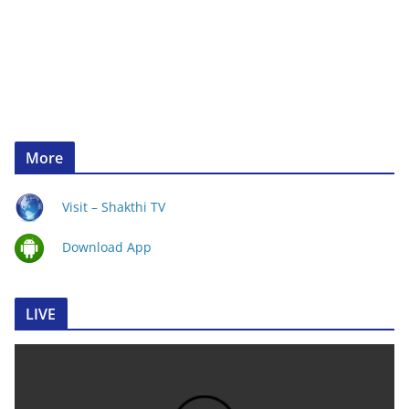
More
Visit – Shakthi TV
Download App
LIVE