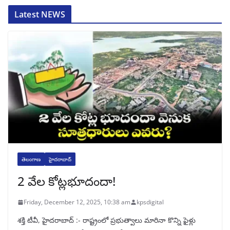
Latest NEWS
తెలంగాణ
హైదరాబాద్
2 వేల కోట్లభూదందా!
Friday, December 12, 2025, 10:38 am
kpsdigital
శక్తి టీవీ, హైదరాబాద్‌ :- రాష్ట్రంలో ప్రభుత్వాలు మారినా కొన్ని ఫైళ్లు