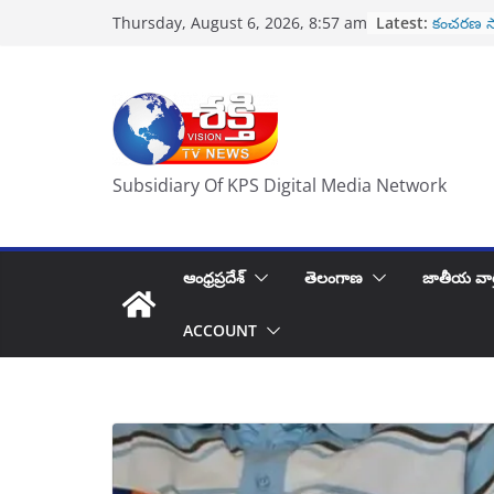
Skip
రేపు నూతన
Latest:
Thursday, August 6, 2026, 8:57 am
ప్రమాణ స్
to
కంచరణ స
content
హృదయపూర్
తిరుపతి వెళ
పోలీసుల కొ
కిరణ్ గారు
2 వేల కో
Subsidiary Of KPS Digital Media Network
ఆంధ్రప్రదేశ్
తెలంగాణ
జాతీయ వార
ACCOUNT