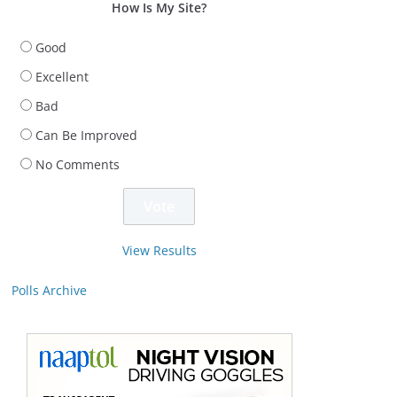
How Is My Site?
Good
Excellent
Bad
Can Be Improved
No Comments
View Results
Polls Archive