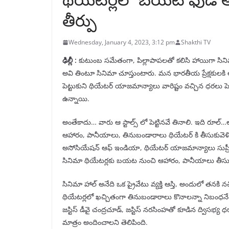
తీర్పు
Wednesday, January 4, 2023, 3:12 pm
Shakthi TV
ఢిల్లీ :
కుటుంబ సమేతంగా, పిల్లాపాపలతో కలిసి హాయిగా సినిమా చ
అవి తింటూ సినిమా చూస్తుంటారు. మన భారతీయ ప్రేక్షకులకి
పెట్టుకుని థియేటర్ యాజమాన్యాలు వారిష్టం వచ్చిన ధరలు పెట్
ఉన్నాయి.
అంతేకాదు… వారు ఆ స్టాల్స్ లో పెట్టినవే తినాలి. ఇది రూల
ఆహారం, పానీయాలు, తినుబండారాలు థియేటర్ కి తీసుకువెళితే ఆప
అసోసియేషన్ ఆఫ్ ఇండియా, థియేటర్ యాజమాన్యాలు సుప్రీం
సినిమా థియేటర్లకు బయట నుంచి ఆహారం, పానీయాలు తీసుకుర
సినిమా హాల్ అనేది ఒక ప్రైవేటు వ్యక్తి ఆస్తి, అందులో తనక
థియేటర్లలో ఖచ్చితంగా తినుబండారాలు కొనాలన్నా నిబంధనేది ల
జస్టిస్ డీవై చంద్రచూడ్, జస్టిస్ నరసింహతో కూడిన ద్విసభ్య ధర
మాత్రం అందించాలని తెలిపింది.