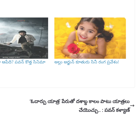
 ఆపేది? పవన్ కొత్త సినిమా
అల్లు అర్జున్ కూతురు సినీ రంగ ప్రవేశం!
‘ఓదార్పు యాత్ర’ పేరుతో దశాబ్ద కాలం పాటు యాత్రలు
చేయొచ్చు.. : పవన్ కళ్యాణ్