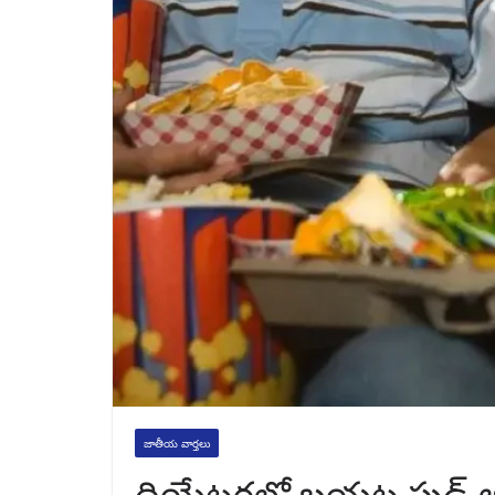
జాతీయ వార్తలు
థియేటర్లలో బయట ఫుడ్ అను