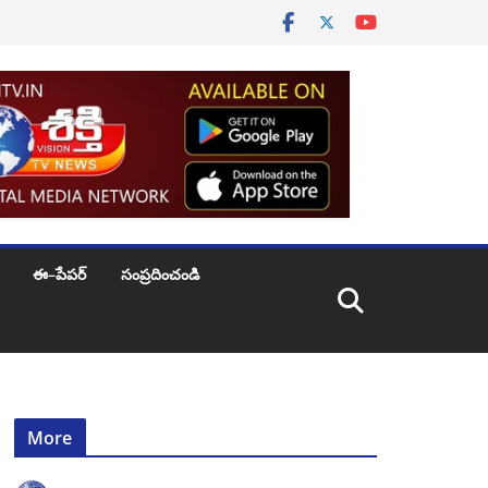
ఈ–పేపర్
సంప్రదించండి
More