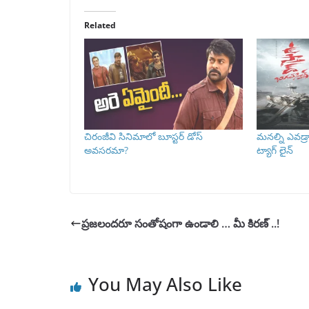
Related
చిరంజీవి సినిమాలో బూస్టర్ డోస్
మనల్ని ఎవడ్రా
అవసరమా?
ట్యాగ్ లైన్
ప్రజలందరూ సంతోషంగా ఉండాలి … మీ కిరణ్ ..!
You May Also Like