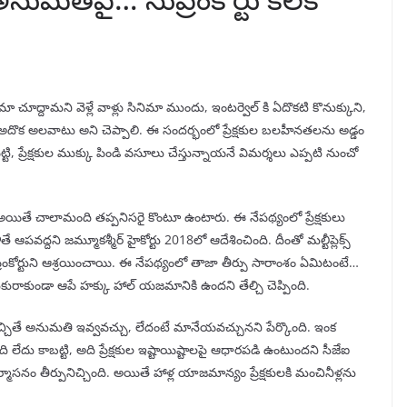
ూద్దామని వెళ్లే వాళ్లు సినిమా ముందు, ఇంటర్వెల్ కి ఏదొకటి కొనుక్కుని,
 అదొక అలవాటు అని చెప్పాలి. ఈ సందర్భంలో ప్రేక్షకుల బలహీనతలను అడ్డం
టి, ప్రేక్షకుల ముక్కు పిండి వసూలు చేస్తున్నాయనే విమర్శలు ఎప్పటి నుంచో
్…అయితే చాలామంది తప్పనిసరై కొంటూ ఉంటారు. ఈ నేపథ్యంలో ప్రేక్షకులు
వద్దని జమ్మూకశ్మీర్ హైకోర్టు 2018లో ఆదేశించింది. దీంతో మల్టీప్లెక్స్
కోర్టుని ఆశ్రయించాయి. ఈ నేపథ్యంలో తాజా తీర్పు సారాంశం ఏమిటంటే…
ాకుండా ఆపే హక్కు హాల్ యజమానికి ఉందని తేల్చి చెప్పింది.
ి నచ్చితే అనుమతి ఇవ్వవచ్చు, లేదంటే మానేయవచ్చునని పేర్కొంది. ఇంక
ేదు కాబట్టి, అది ప్రేక్షకుల ఇష్టాయిష్టాలపై ఆధారపడి ఉంటుందని సీజేఐ
్మాసనం తీర్పునిచ్చింది. అయితే హాళ్ల యాజమాన్యం ప్రేక్షకులకి మంచినీళ్లను