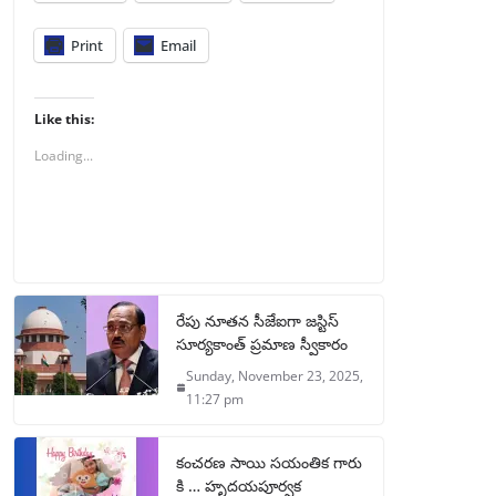
Print
Email
Like this:
Loading...
రేపు నూతన సీజేఐగా జస్టిస్
సూర్యకాంత్ ప్రమాణ స్వీకారం
Sunday, November 23, 2025,
11:27 pm
కంచరణ సాయి సయంతిక గారు
కి … హృదయపూర్వక