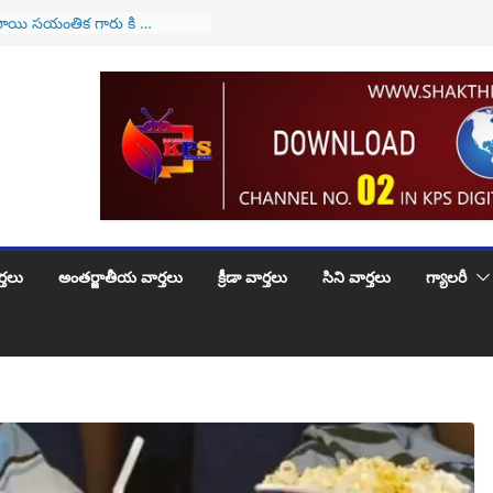
 సీజేఐగా జస్టిస్ సూర్యకాంత్
వీకారం
ాయి సయంతిక గారు కి …
వక పుట్టినరోజు శుభాకాంక్షలు
్లే వారికి అలర్ట్..! అమల్లోకి
త్త వ్యవస్థ..!
 కి పెళ్లిరోజు శుభకాంక్షలు
ట్లభూదందా!
్తలు
అంతర్జాతీయ వార్తలు
క్రీడా వార్తలు
సిని వార్తలు
గ్యాలరీ