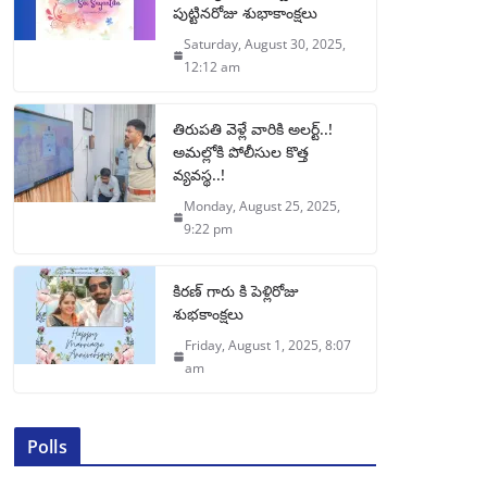
పుట్టినరోజు శుభాకాంక్షలు
Saturday, August 30, 2025,
12:12 am
తిరుపతి వెళ్లే వారికి అలర్ట్..!
అమల్లోకి పోలీసుల కొత్త
వ్యవస్థ..!
Monday, August 25, 2025,
9:22 pm
కిరణ్ గారు కి పెళ్లిరోజు
శుభకాంక్షలు
Friday, August 1, 2025, 8:07
am
Polls