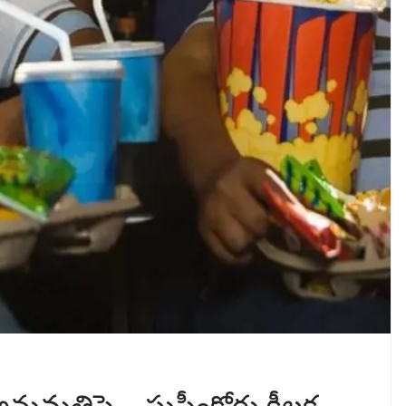
మతిపై… సుప్రీంకోర్టు కీలక