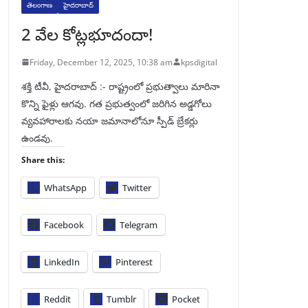
తెలంగాణ
హైదరాబాద్
2 వేల కోట్లభూదందా!
Friday, December 12, 2025, 10:38 am
kpsdigital
శక్తి టీవీ, హైదరాబాద్‌ :- రాష్ట్రంలో ప్రభుత్వాలు మారినా
కొన్ని ఫైళ్లు ఆగవు. గత ప్రభుత్వంలో జరిగిన అడ్డగోలు
వ్యవహారాలకు నయా జమానాలోనూ స్పీడ్‌ బ్రేకర్లు
ఉండవు.
Share this:
WhatsApp
Twitter
Facebook
Telegram
LinkedIn
Pinterest
Reddit
Tumblr
Pocket