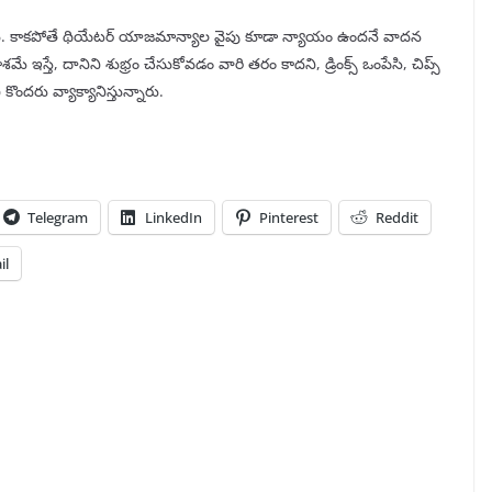
లయ్యారు. కాకపోతే థియేటర్ యాజమాన్యాల వైపు కూడా న్యాయం ఉందనే వాదన
కాశమే ఇస్తే, దానిని శుభ్రం చేసుకోవడం వారి తరం కాదని, డ్రింక్స్ ఒంపేసి, చిప్స్
 కొందరు వ్యాక్యానిస్తున్నారు.
Telegram
LinkedIn
Pinterest
Reddit
il