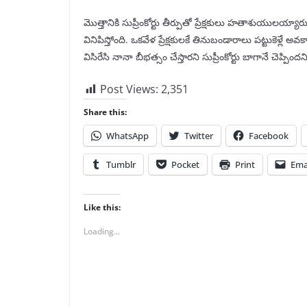
మొత్తానికి సుప్రీంకోర్టు తీర్పుతో ప్రేక్షకులు హతాశుయు
వినిపిస్తోంది. ఒకవేళ ప్రేక్షకులకే తినుబండారాలు పట్టుకెళ్లే అవ
విసిరేసి నానా బీభత్సం చేస్తారని సుప్రీంకోర్టు బాగానే చెప్పిందని
Post Views:
2,351
Share this:
WhatsApp
Twitter
Facebook
Tumblr
Pocket
Print
Ema
Like this:
Loading...