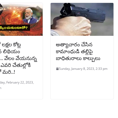
ో లక్షల కోట్ల
అత్యాచారం చేసిన
న లిథియం
కామాంధుడి తల్లిపై
ు.. వేలం వేయనున్న
బాధితురాలు కాల్పులు
. ఎవరి చేతుల్లోకి
Sunday, January 8, 2023, 2:33 pm
ో మరి..!
ay, February 22, 2023,
m