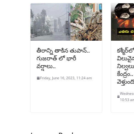
తీరాన్ని తాకిన తుపాన్..
కశ్మీర్‌ల
గుజరాత్ లో భారీ
విలువై
వర్షాలు..
నిల్వల
కేంద్రం.
Friday, June 16, 2023, 11:24 am
వెళ్తుంద
Wednesd
10:53 a