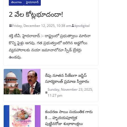
తెలంగాణ
హైదరాబాద్
2 వేల కోట్లభూదందా!
Friday, December 12, 2025, 10:38 am
kpsdigital
శక్తి టీవీ, హైదరాబాద్‌ :- రాష్ట్రంలో ప్రభుత్వాలు మారినా
కొన్ని ఫైళ్లు ఆగవు. గత ప్రభుత్వంలో జరిగిన అడ్డగోలు
వ్యవహారాలకు నయా జమానాలోనూ స్పీడ్‌ బ్రేకర్లు
ఉండవు.
రేపు నూతన సీజేఐగా జస్టిస్
సూర్యకాంత్ ప్రమాణ స్వీకారం
Sunday, November 23, 2025,
11:27 pm
కంచరణ సాయి సయంతిక గారు
కి … హృదయపూర్వక
పుట్టినరోజు శుభాకాంక్షలు