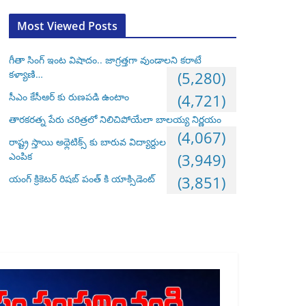
Most Viewed Posts
గీతా సింగ్ ఇంట విషాదం.. జాగ్రత్తగా వుండాలని కరాటే
కళ్యాణి…
(5,280)
సీఎం కేసీఆర్ కు రుణపడి ఉంటాం
(4,721)
తారకరత్న పేరు చరిత్రలో నిలిచిపోయేలా బాలయ్య నిర్ణయం
(4,067)
రాష్ట్ర స్తాయి అథ్లెటిక్స్ కు బారువ విద్యార్దుల
ఎంపిక
(3,949)
యంగ్ క్రికెటర్ రిషబ్ పంత్ కి యాక్సిడెంట్
(3,851)