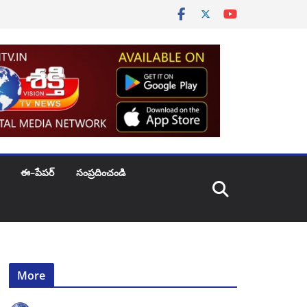
ఈ–పేపర్
సంప్రదించండి
More