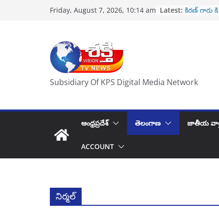
Skip
Latest:
కిరణ్ గారు కి
Friday, August 7, 2026, 10:14 am
to
2 వేల కోట్ల
రేపు నూతన స
content
ప్రమాణ స్వీ
కంచరణ సాయ
హృదయపూర్వక
తిరుపతి వెళ్లే
పోలీసుల కొత్త
Subsidiary Of KPS Digital Media Network
ఆంధ్రప్రదేశ్
తెలంగాణ
జాతీయ వార
ACCOUNT
నిర్మల్