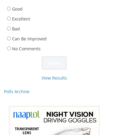
Good
Excellent
Bad
Can Be Improved
No Comments
View Results
Polls Archive