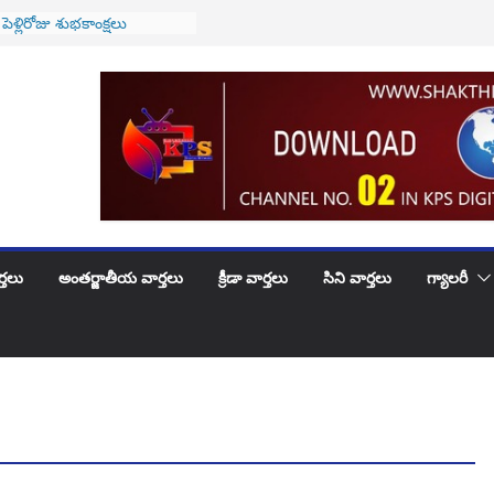
 పెళ్లిరోజు శుభకాంక్షలు
భూదందా!
ీజేఐగా జస్టిస్ సూర్యకాంత్
కారం
ి సయంతిక గారు కి …
 పుట్టినరోజు శుభాకాంక్షలు
 వారికి అలర్ట్..! అమల్లోకి
 వ్యవస్థ..!
్తలు
అంతర్జాతీయ వార్తలు
క్రీడా వార్తలు
సిని వార్తలు
గ్యాలరీ