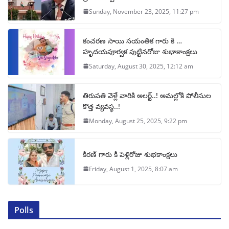
Sunday, November 23, 2025, 11:27 pm
కంచరణ సాయి సయంతిక గారు కి …
హృదయపూర్వక పుట్టినరోజు శుభాకాంక్షలు
Saturday, August 30, 2025, 12:12 am
తిరుపతి వెళ్లే వారికి అలర్ట్..! అమల్లోకి పోలీసుల
కొత్త వ్యవస్థ..!
Monday, August 25, 2025, 9:22 pm
కిరణ్ గారు కి పెళ్లిరోజు శుభకాంక్షలు
Friday, August 1, 2025, 8:07 am
Polls