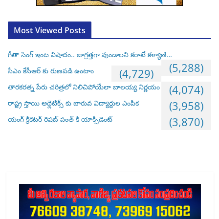
Most Viewed Posts
గీతా సింగ్ ఇంట విషాదం.. జాగ్రత్తగా వుండాలని కరాటే కళ్యాణి…
(5,288)
సీఎం కేసీఆర్ కు రుణపడి ఉంటాం
(4,729)
తారకరత్న పేరు చరిత్రలో నిలిచిపోయేలా బాలయ్య నిర్ణయం
(4,074)
రాష్ట్ర స్తాయి అథ్లెటిక్స్ కు బారువ విద్యార్దుల ఎంపిక
(3,958)
యంగ్ క్రికెటర్ రిషబ్ పంత్ కి యాక్సిడెంట్
(3,870)