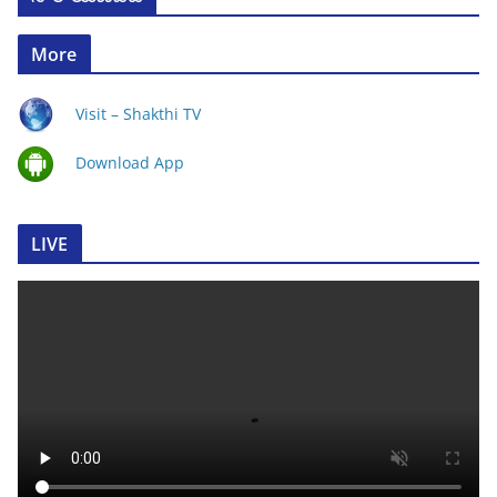
More
Visit – Shakthi TV
Download App
LIVE