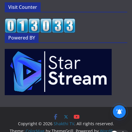
Visit Counter
Powered BY
2 వేల కోట్లభూదందా!
Copyright © 2026
Shakthi TV
. All rights reserved.
Theme:
ColorMag
by ThemeGrill. Powered by
WordPress
.