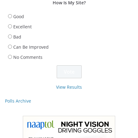
How Is My Site?
Good
Excellent
Bad
Can Be Improved
No Comments
View Results
Polls Archive