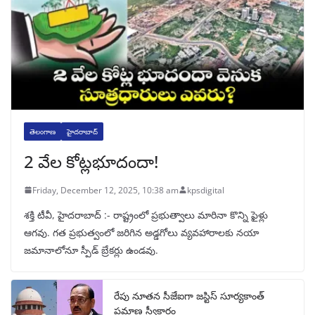
తెలంగాణ
హైదరాబాద్
2 వేల కోట్లభూదందా!
Friday, December 12, 2025, 10:38 am
kpsdigital
శక్తి టీవీ, హైదరాబాద్‌ :- రాష్ట్రంలో ప్రభుత్వాలు మారినా కొన్ని ఫైళ్లు
ఆగవు. గత ప్రభుత్వంలో జరిగిన అడ్డగోలు వ్యవహారాలకు నయా
జమానాలోనూ స్పీడ్‌ బ్రేకర్లు ఉండవు.
రేపు నూతన సీజేఐగా జస్టిస్ సూర్యకాంత్
ప్రమాణ స్వీకారం