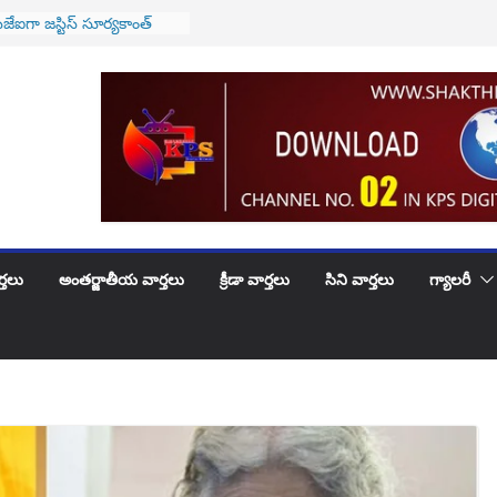
జేఐగా జస్టిస్ సూర్యకాంత్
రం
 సయంతిక గారు కి …
ుట్టినరోజు శుభాకాంక్షలు
వారికి అలర్ట్..! అమల్లోకి
వ్యవస్థ..!
పెళ్లిరోజు శుభకాంక్షలు
ూదందా!
్తలు
అంతర్జాతీయ వార్తలు
క్రీడా వార్తలు
సిని వార్తలు
గ్యాలరీ