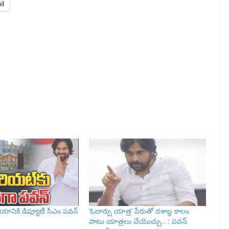
il
ానికి డిప్యూటీ సీఎం పవన్‌
‘ఓదార్పు యాత్ర’ పేరుతో దశాబ్ద కాలం
పాటు యాత్రలు చేయొచ్చు.. : పవన్