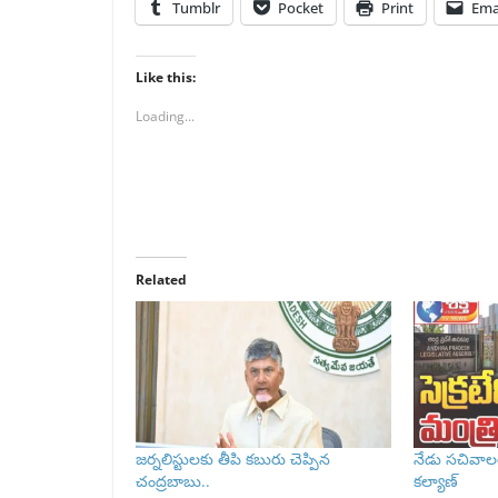
Tumblr
Pocket
Print
Ema
Like this:
Loading...
Related
జర్నలిస్టులకు తీపి కబురు చెప్పిన
నేడు సచివాలయ
చంద్రబాబు..
కల్యాణ్‌