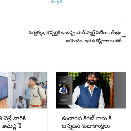
కళ్యాణ్
ఓర్వకల్లు, కొప్పర్తికి ఇండస్ట్రియల్ స్మార్ట్ సిటీలు.. కేంద్రం
ఆమోదం.. ఇక ఉద్యోగాల జాతరే
వెళ్లే వారికి
కంచారన కిరణ్ గారు కి
.! అమల్లోకి
జన్మదిన శుభాకాంక్షలు