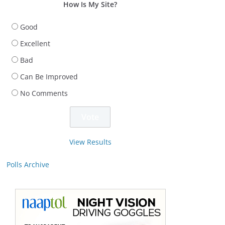
How Is My Site?
Good
Excellent
Bad
Can Be Improved
No Comments
View Results
Polls Archive