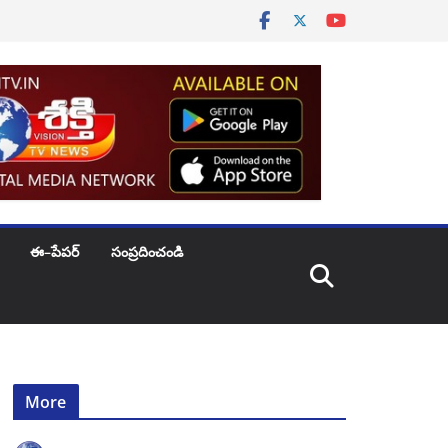
ఈ–పేపర్
సంప్రదించండి
More