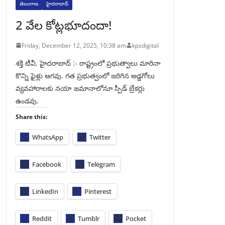
తెలంగాణ
హైదరాబాద్
2 వేల కోట్లభూదందా!
Friday, December 12, 2025, 10:38 am
kpsdigital
శక్తి టీవీ, హైదరాబాద్‌ :- రాష్ట్రంలో ప్రభుత్వాలు మారినా
కొన్ని ఫైళ్లు ఆగవు. గత ప్రభుత్వంలో జరిగిన అడ్డగోలు
వ్యవహారాలకు నయా జమానాలోనూ స్పీడ్‌ బ్రేకర్లు
ఉండవు.
Share this:
WhatsApp
Twitter
Facebook
Telegram
LinkedIn
Pinterest
Reddit
Tumblr
Pocket