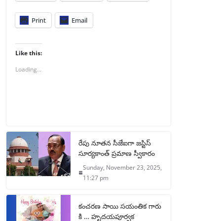
Print
Email
Like this:
Loading...
రేపు నూతన సీజేఐగా జస్టిస్
సూర్యకాంత్ ప్రమాణ స్వీకారం
Sunday, November 23, 2025,
11:27 pm
కంచరణ సాయి సయంతిక గారు
కి … హృదయపూర్వక