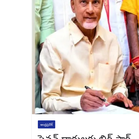
ఆంధ్రప్రదేశ్
పెన్షన్ దారులకు బిగ్ షాక్.. 