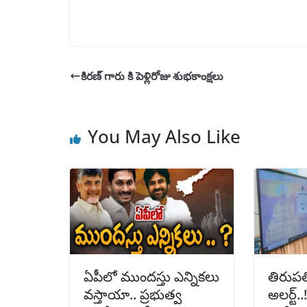
కిరణ్ గారు కి పెళ్లిరోజు శుభకాంక్షలు
You May Also Like
ఏపీలో ముందస్తు ఎన్నికలు
తిరుపతి 
వస్తాయా.. ప్రభుత్వ
అలర్ట్.