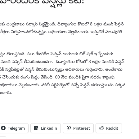
ుకు చంద్రబాబు సర్కార్ సిద్ధమైంది. దివ్యాంగుల కోటలో 8 లక్షల మంది పెన్షన్
్షలు నిర్వహించబోతున్నట్లు అధికారులు వెల్లడించారు. ఇప్పటికే పలువురికి
 తెలుస్తోంది. పలు కేటగిరీల పెన్సన్ దారులకు బిగ్ షాక్ ఇచ్చేందుకు
ల మంది పెన్సన్ తీసుకుంటుండగా.. దివ్యాంగుల కోటలో 8 లక్షల మందికి పెన్షన్
టిఫికెట్లతో పెన్షన్ తీసుకుంటున్నట్లు అధికారులు గుర్తించారు. అంతేకాదు
ట్ చేసేందుకు రంగం సిద్ధం చేసింది. 60 వేల మందికి పైగా సదరం క్యాంపు
ధికారులు వెల్లడించారు. నకిలీ సర్టిఫికెట్లతో వచ్చే పెన్షన్‌ దరఖాస్తులను పక్కన
ించారు.
Telegram
LinkedIn
Pinterest
Reddit