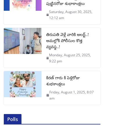
పుట్టినరోజు శుభాకాంక్షలు
Saturday, August 30, 2025,
12:12 am
తిరుపతి వెళ్లే వారికి అలర్ట్..!
అమల్లోకి పోలీసుల కొత్త
వ్యవస్థ..!
Monday, August 25, 2025,
9:22 pm
కిరణ్ గారు కి పెళ్లిరోజు
శుభకాంక్షలు
Friday, August 1, 2025, 8:07
am
Polls