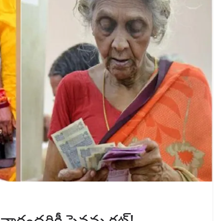
వారందరికీ పెన్షన్లు కట్!