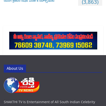
యంగ్ క్రికెటర్ రిషబ్ పంత్ కి యాక్సిడెంట్
(3,863)
About Us
SHAKTHI TV Is Entertainment of All South Indian Celebrity