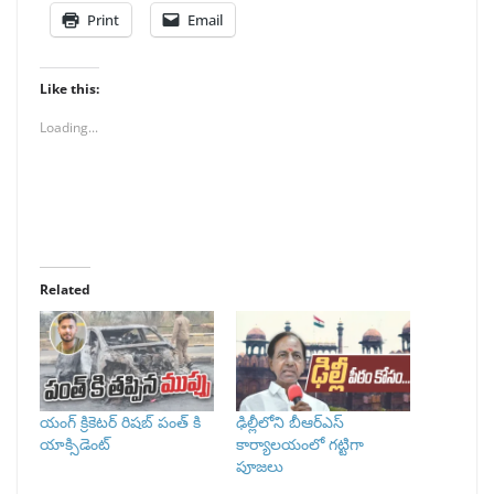
Print
Email
Like this:
Loading...
Related
యంగ్ క్రికెటర్ రిషబ్ పంత్ కి
ఢిల్లీలోని బీఆర్ఎస్
యాక్సిడెంట్
కార్యాలయంలో గట్టిగా
పూజలు