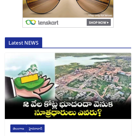
Latest NEWS
తెలంగాణ
హైదరాబాద్