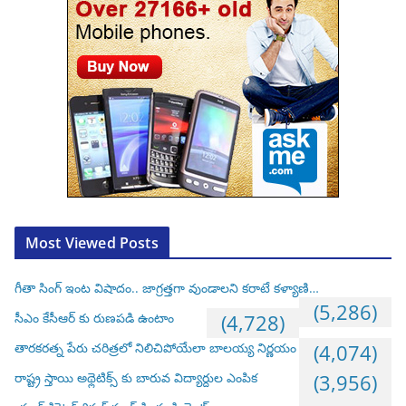
Most Viewed Posts
గీతా సింగ్ ఇంట విషాదం.. జాగ్రత్తగా వుండాలని కరాటే కళ్యాణి…
(5,286)
సీఎం కేసీఆర్ కు రుణపడి ఉంటాం
(4,728)
తారకరత్న పేరు చరిత్రలో నిలిచిపోయేలా బాలయ్య నిర్ణయం
(4,074)
రాష్ట్ర స్తాయి అథ్లెటిక్స్ కు బారువ విద్యార్దుల ఎంపిక
(3,956)