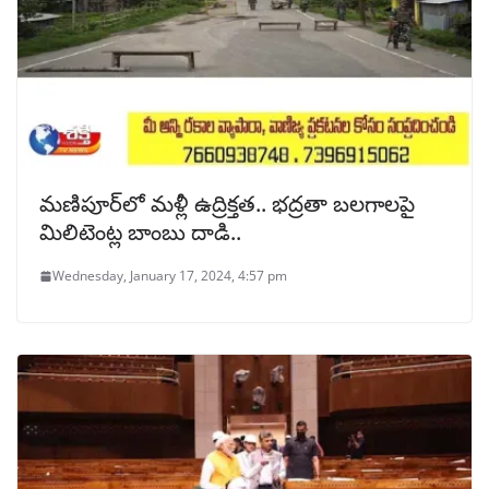
మణిపూర్‌లో మళ్లీ ఉద్రిక్తత.. భద్రతా బలగాలపై
మిలిటెంట్ల బాంబు దాడి..
Wednesday, January 17, 2024, 4:57 pm