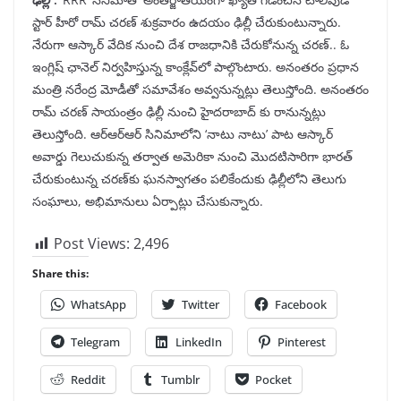
స్టార్ హీరో రామ్ చరణ్ శుక్రవారం ఉదయం ఢిల్లీ చేరుకుంటున్నారు.
నేరుగా ఆస్కార్ వేదిక నుంచి దేశ రాజధానికి చేరుకోనున్న చరణ్.. ఓ
ఇంగ్లిష్ ఛానెల్ నిర్వహిస్తున్న కాంక్లేవ్‌లో పాల్గొంటారు. అనంతరం ప్రధాన
మంత్రి నరేంద్ర మోడీతో సమావేశం అవ్వనున్నట్లు తెలుస్తోంది. అనంతరం
రామ్ చరణ్ సాయంత్రం ఢిల్లీ నుంచి హైదరాబాద్ కు రానున్నట్లు
తెలుస్తోంది. ఆర్ఆర్ఆర్ సినిమాలోని ‘నాటు నాటు’ పాట ఆస్కార్
అవార్డు గెలుచుకున్న తర్వాత అమెరికా నుంచి మొదటిసారిగా భారత్
చేరుకుంటున్న చరణ్‌కు ఘనస్వాగతం పలికేందుకు ఢిల్లీలోని తెలుగు
సంఘాలు, అభిమానులు ఏర్పాట్లు చేసుకున్నారు.
Post Views:
2,496
Share this:
WhatsApp
Twitter
Facebook
Telegram
LinkedIn
Pinterest
Reddit
Tumblr
Pocket