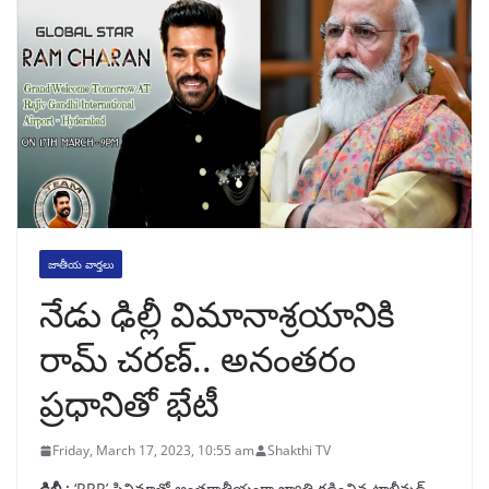
జాతీయ వార్తలు
నేడు ఢిల్లీ విమానాశ్రయానికి
రామ్ చరణ్.. అనంతరం
ప్రధానితో భేటీ
Friday, March 17, 2023, 10:55 am
Shakthi TV
ఢిల్లీ :
‘RRR’ సినిమాతో అంతర్జాతీయంగా ఖ్యాతి గడించిన టాలీవుడ్