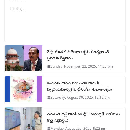
Loading...
రేపు నూతన సీజేఐగా జస్టిస్ సూర్యకాంత్
ప్రమాణ స్వీకారం
Sunday, November 23, 2025, 11:27 pm
కంచరణ సాయి సయంతిక గారు కి …
హృదయపూర్వక పుట్టినరోజు శుభాకాంక్షలు
Saturday, August 30, 2025, 12:12 am
తిరుపతి వెళ్లే వారికి అలర్ట్..! అమల్లోకి పోలీసుల
కొత్త వ్యవస్థ..!
Monday, August 25, 2025, 9:22 pm