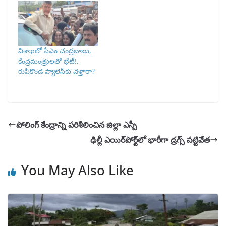
విశాఖలో సీఎం చంద్రబాబు,
కేంద్రమంత్రులతో భేటీ!,
రుషికొండ ప్యాలెస్‌కు వెళ్తారా?
పోలింగ్ కేంద్రాన్ని పరిశీలించిన జిల్లా ఎస్పీ
ఢిల్లీ ఎయిర్‌పోర్ట్‌లో భారీగా డ్రగ్స్ పట్టివేత
You May Also Like