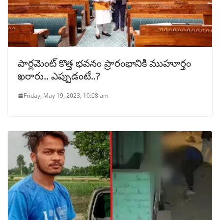
పార్లమెంట్ కొత్త భవనం ప్రారంభానికి ముహూర్తం
ఖరారు.. ఎప్పుడంటే..?
Friday, May 19, 2023, 10:08 am