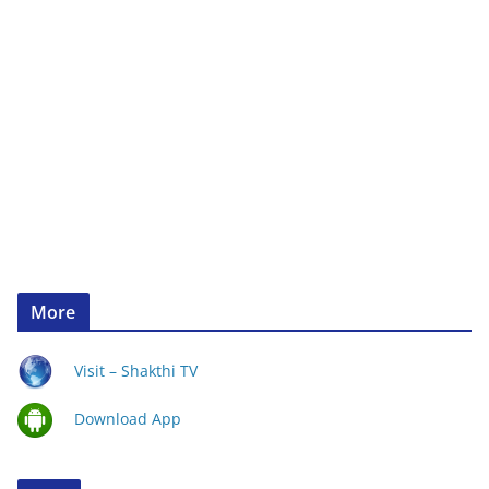
More
Visit – Shakthi TV
Download App