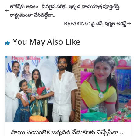
లోకేష్‌కు అసలు.. సిసలైన పరీక్ష.. ఇక్కడ పాదయాత్ర పూర్తిచేస్తే..
రాష్ట్రమంతా చేసినట్లేనా..
BREAKING: వై.ఎస్. షర్మిల అరెస్ట్
You May Also Like
సాయి సయంతిక జన్మదిన వేడుకలకు విచ్చేసినా …