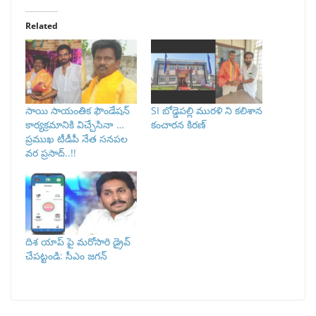
Related
సాయి సాయంతిక ఫౌండేషన్
SI బోడ్డెపల్లి మురళి ని కలిశాన
కార్యక్రమానికి విచ్చేసినా …
కంచారన కిరణ్
ప్రముఖ టీడీపీ నేత సనపల
వర ప్రసాద్..!!
దిశ యాప్‌ పై మరోసారి డ్రైవ్‌
చేపట్టండి: సీఎం జగన్