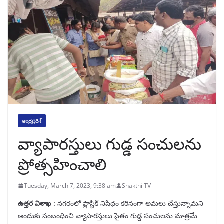
ఆంధ్రప్రదేశ్
వ్యాపారస్తులు గుడ్డ సంచులను
ప్రోత్సహించాలి
Tuesday, March 7, 2023, 9:38 am
Shakthi TV
ఉత్తర విశాఖ :
నగరంలో ప్లాస్టిక్ నిషేధం కఠినంగా అమలు చేస్తున్నామని
అందుకు సంబంధించి వ్యాపారస్తులు సైతం గుడ్డ సంచులను మాత్రమే