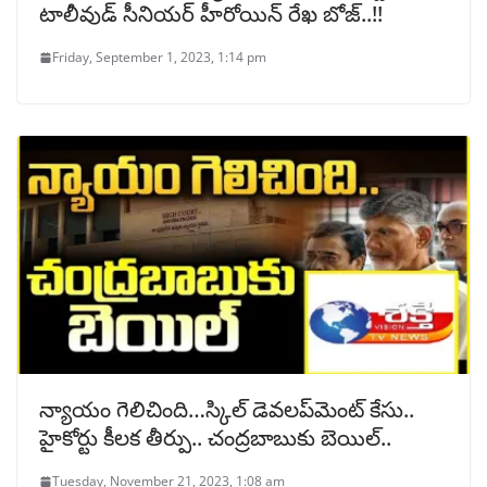
టాలీవుడ్ సీనియర్ హీరోయిన్ రేఖ బోజ్..!!
Friday, September 1, 2023, 1:14 pm
న్యాయం గెలిచింది…స్కిల్ డెవలప్‌మెంట్ కేసు..
హైకోర్టు కీలక తీర్పు.. చంద్రబాబుకు బెయిల్..
Tuesday, November 21, 2023, 1:08 am