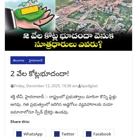
తెలంగాణ
హైదరాబాద్
2 వేల కోట్లభూదందా!
Friday, December 12, 2025, 10:38 am
kpsdigital
శక్తి టీవీ, హైదరాబాద్‌ :- రాష్ట్రంలో ప్రభుత్వాలు మారినా కొన్ని ఫైళ్లు
ఆగవు. గత ప్రభుత్వంలో జరిగిన అడ్డగోలు వ్యవహారాలకు నయా
జమానాలోనూ స్పీడ్‌ బ్రేకర్లు ఉండవు.
Share this:
WhatsApp
Twitter
Facebook