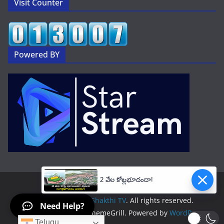
Visit Counter
Powered BY
2 వేల కోట్లభూదందా!
Copyright © 2026
Shakthi TV
. All rights reserved.
Need Help?
Theme:
ColorMag
by ThemeGrill. Powered by
WordPress
.
Telugu