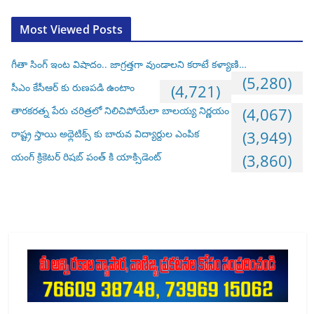
Most Viewed Posts
గీతా సింగ్ ఇంట విషాదం.. జాగ్రత్తగా వుండాలని కరాటే కళ్యాణి…
(5,280)
సీఎం కేసీఆర్ కు రుణపడి ఉంటాం
(4,721)
తారకరత్న పేరు చరిత్రలో నిలిచిపోయేలా బాలయ్య నిర్ణయం
(4,067)
రాష్ట్ర స్తాయి అథ్లెటిక్స్ కు బారువ విద్యార్దుల ఎంపిక
(3,949)
యంగ్ క్రికెటర్ రిషబ్ పంత్ కి యాక్సిడెంట్
(3,860)