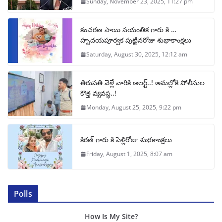
Sunday, November 23, 2025, 11:27 pm
కంచరణ సాయి సయంతిక గారు కి …
హృదయపూర్వక పుట్టినరోజు శుభాకాంక్షలు
Saturday, August 30, 2025, 12:12 am
తిరుపతి వెళ్లే వారికి అలర్ట్..! అమల్లోకి పోలీసుల
కొత్త వ్యవస్థ..!
Monday, August 25, 2025, 9:22 pm
కిరణ్ గారు కి పెళ్లిరోజు శుభకాంక్షలు
Friday, August 1, 2025, 8:07 am
Polls
How Is My Site?