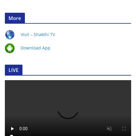
More
Visit – Shakthi TV
Download App
LIVE