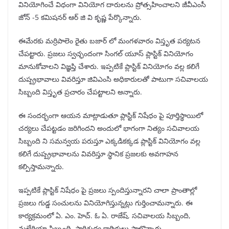
వినియోగించే విధంగా వినియోగ దారులను ప్రోత్సహించాలని జీవీఎంసీ
జోన్ -5 కమిషనర్ ఆర్ జి వి కృష్ణ పేర్కొన్నారు.
ఈమేరకు మర్రిపాలెం రైతు బజార్ లో మంగళవారం విస్తృత పర్యటన
చేపట్టారు. ప్రజలు స్వచ్ఛందంగా సింగల్ యూస్ ప్లాస్టిక్ వినియోగం
మానుకోవాలని విజ్ఞప్తి చేశారు. ఇప్పటికే ప్లాస్టిక్ వినియోగం వల్ల కలిగే
దుష్ప్రభావాలు వివరిస్తూ జివిఎంసి అధికారులతో పాటుగా సచివాలయ
సిబ్బంది విస్తృత ప్రచారం చేపట్టాలని అన్నారు.
ఈ సందర్భంగా ఆయన మాట్లాడుతూ ప్లాస్టిక్ నిషేధం పై పూర్తిస్థాయిలో
చర్యలు చేపట్టడం జరిగిందని అందులో భాగంగా నిత్యం సచివాలయ
సిబ్బంది ని సమన్వయ పరుస్తూ ఎక్కడికక్కడ ప్లాస్టిక్ వినియోగం వల్ల
కలిగే దుష్ప్రభావాలను వివరిస్తూ స్థానిక ప్రజలకు అవగాహన
కల్పిస్తామన్నారు.
ఇప్పటికే ప్లాస్టిక్ నిషేధం పై ప్రజలు స్పందిస్తున్నారని చాలా ప్రాంతాల్లో
ప్రజలు గుడ్డ సంచులను వినియోగిస్తున్నట్లు గుర్తించామన్నారు. ఈ
కార్యక్రమంలో ఏ. ఎం. హెచ్. ఓ ఏ. రాజేష్, సచివాలయ సిబ్బంది,
మలేరియా సిబ్బంది, పారిశుద్ధ్య కార్మికులు పాల్గొన్నారు.