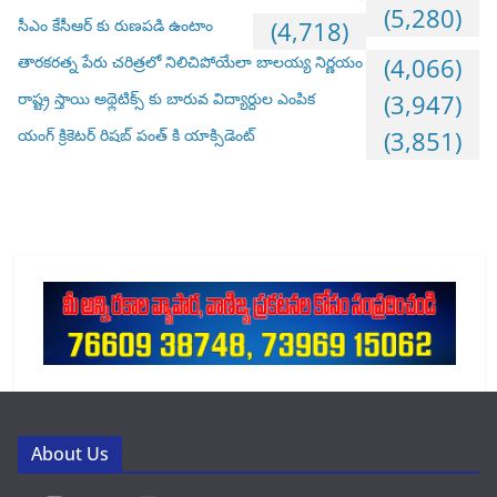
(5,280)
సీఎం కేసీఆర్ కు రుణపడి ఉంటాం
(4,718)
తారకరత్న పేరు చరిత్రలో నిలిచిపోయేలా బాలయ్య నిర్ణయం
(4,066)
రాష్ట్ర స్తాయి అథ్లెటిక్స్ కు బారువ విద్యార్దుల ఎంపిక
(3,947)
యంగ్ క్రికెటర్ రిషబ్ పంత్ కి యాక్సిడెంట్
(3,851)
About Us