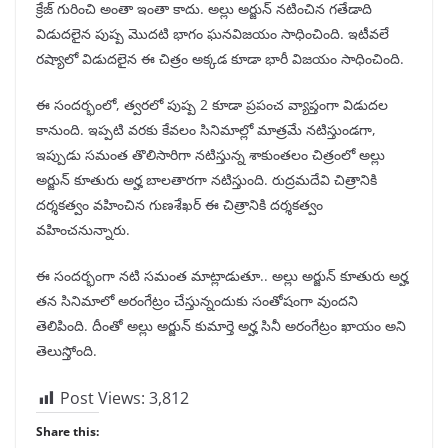
క్రేజ్ గురించి అంతా ఇంతా కాదు. అల్లు అర్జున్ నటించిన గతేడాది
విడుదలైన పుష్ప మొదటి భాగం ఘనవిజయం సాధించింది. ఇటీవలే
రష్యాలో విడుదలైన ఈ చిత్రం అక్కడ కూడా భారీ విజయం సాధించింది.
ఈ సందర్భంలో, త్వరలో పుష్ప 2 కూడా ప్రపంచ వ్యాప్తంగా విడుదల
కానుంది. ఇప్పటి వరకు కేవలం సినిమాల్లో మాత్రమే నటిస్తుండగా,
ఇప్పుడు సమంత తొలిసారిగా నటిస్తున్న శాకుంతలం చిత్రంలో అల్లు
అర్జున్ కూతురు అర్హ బాలతారగా నటిస్తుంది. రుద్రమదేవి చిత్రానికి
దర్శకత్వం వహించిన గుణశేఖర్ ఈ చిత్రానికి దర్శకత్వం
వహించనున్నారు.
ఈ సందర్భంగా నటి సమంత మాట్లాడుతూ.. అల్లు అర్జున్ కూతురు అర్హ
తన సినిమాలో అరంగేట్రం చేస్తున్నందుకు సంతోషంగా వుందని
తెలిపింది. దీంతో అల్లు అర్జున్ కుమార్తె అర్హ సినీ అరంగేట్రం ఖాయం అని
తెలుస్తోంది.
Post Views:
3,812
Share this: