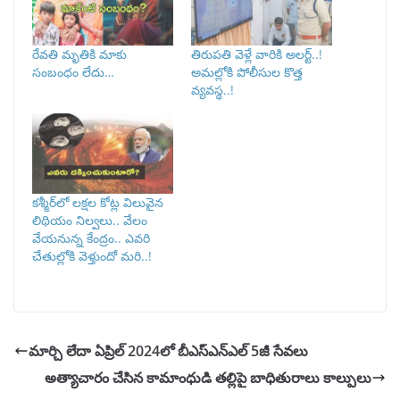
రేవతి మృ‌తికి మాకు
తిరుపతి వెళ్లే వారికి అలర్ట్..!
సంబంధం లేదు…
అమల్లోకి పోలీసుల కొత్త
వ్యవస్థ..!
కశ్మీర్‌లో లక్షల కోట్ల విలువైన
లిథియం నిల్వలు.. వేలం
వేయనున్న కేంద్రం.. ఎవరి
చేతుల్లోకి వెళ్తుందో మరి..!
మార్చి లేదా ఏప్రిల్ 2024లో బీఎస్ఎన్ఎల్ 5జీ సేవలు
అత్యాచారం చేసిన కామాంధుడి తల్లిపై బాధితురాలు కాల్పులు