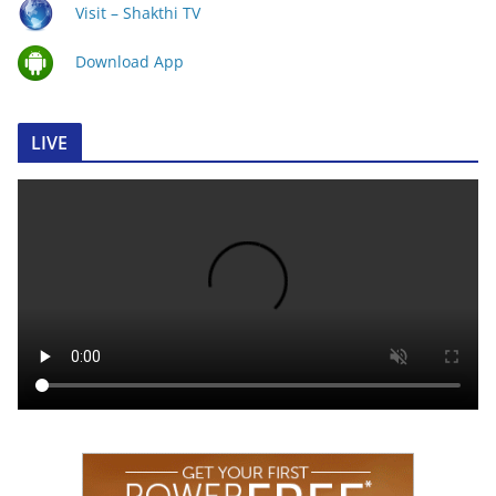
Visit – Shakthi TV
Download App
LIVE