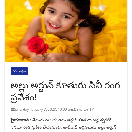
సిని వార్తలు
అల్లు అర్జున్ కూతురు సినీ రంగ
ప్రవేశం!
Saturday, January 7, 2023, 10:09 am
Shakthi TV
హైదరాబాద్ :
తెలుగు నటుడు అల్లు అర్జున్ కూతురు అర్హ త్వరలో
సినిమా రంగ ప్రవేశం చేయనుంది. టాలీవుడ్ అగ్రనటుడు అల్లు అర్జున్‌