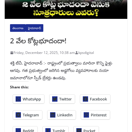
తెలంగాణ
హైదరాబాద్
2 వేల కోట్లభూదందా!
Friday, December 12, 2025, 10:38 am
kpsdigital
శక్తి టీవీ, హైదరాబాద్‌ :- రాష్ట్రంలో ప్రభుత్వాలు మారినా కొన్ని ఫైళ్లు
ఆగవు. గత ప్రభుత్వంలో జరిగిన అడ్డగోలు వ్యవహారాలకు నయా
జమానాలోనూ స్పీడ్‌ బ్రేకర్లు ఉండవు.
Share this:
WhatsApp
Twitter
Facebook
Telegram
LinkedIn
Pinterest
Reddit
Tumblr
Pocket