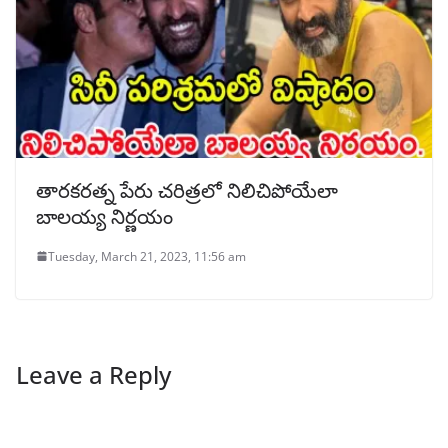
తారకరత్న పేరు చరిత్రలో నిలిచిపోయేలా
బాలయ్య నిర్ణయం
Tuesday, March 21, 2023, 11:56 am
Leave a Reply