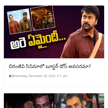
చిరంజీవి సినిమాలో బూస్టర్ డోస్ అవసరమా?
Wednesday, December 28, 2022, 3:11 pm