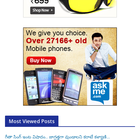
Most Viewed Posts
గీతా సింగ్ ఇంట విషాదం.. జాగ్రత్తగా వుండాలని కరాటే కళ్యాణి…