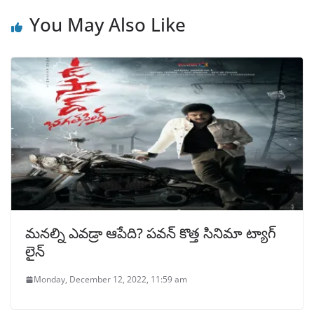
You May Also Like
మనల్ని ఎవడ్రా ఆపేది? పవన్ కొత్త సినిమా ట్యాగ్
లైన్
Monday, December 12, 2022, 11:59 am