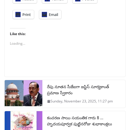
Print
Email
Like this:
Loading...
రేపు నూతన సీజేఐగా జస్టిస్ సూర్యకాంత్
ప్రమాణ స్వీకారం
Sunday, November 23, 2025, 11:27 pm
కంచరణ సాయి సయంతిక గారు కి …
హృదయపూర్వక పుట్టినరోజు శుభాకాంక్షలు