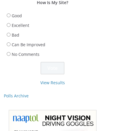
How Is My Site?
Good
Excellent
Bad
Can Be Improved
No Comments
View Results
Polls Archive