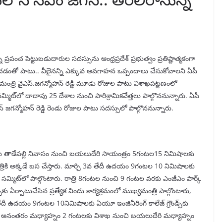
ప్రపంచ పెట్టుబడుదారుల సదస్సును ఆంధ్రప్రదేశ్ ప్రభుత్వం ప్రతిష్టాత్మకంగా
ర్షించడంతో పాటు.. వీలైనన్ని ఎక్కువ అవగాహన ఒప్పందాలు చేసుకోవాలని ఏపీ
యమంత్రి వైఎస్‌.జగన్మోహన్‌ రెడ్డి మూడు రోజుల పాటు విశాఖపట్టణంలో
్స్‌ సమ్మిట్‌లో దాదాపు 25 దేశాల నుంచి పారిశ్రామికవేత్తలు పాల్గొననున్నారు. ఏపీ
‌ జగన్మోహన్ రెడ్డి రెండు రోజుల పాటు సదస్సులో పాల్గొననున్నారు.
లకు తాడేపల్లి నివాసం నుంచి బయలుదేరి సాయంత్రం 5గంటల15 నిమిషాలకు
ికి అక్కడే బస చేస్తారు. మార్చి 3వ తేదీ ఉదయం 9గంటల 10 నిమిషాలకు
స్టర్స్‌ సమ్మిట్‌లో పాల్గొంటారు. రాత్రి 8గంటల నుంచి 9 గంటల వరకు ఎంజీఎం పార్క్‌
‌కు ఏర్పాటుచేసిన ప్రత్యేక విందు కార్యక్రమంలో ముఖ్యమంత్రి పాల్గొంటారు,
ేదీ ఉదయం 9గంటల 10నిమిషాలకు ఏయూ ఇంజినీరింగ్‌ కాలేజ్‌ గ్రౌండ్స్‌కు
ాల్గొంటారు. అనంతరం మధ్యాహ్నం 2 గంటలకు విశాఖ నుంచి బయలుదేరి మధ్యాహ్నం