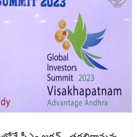
నే సీఎం జగన్‌.. తరలిరానున్న