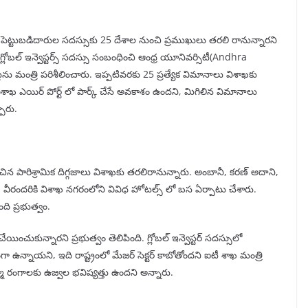
ెట్టుబడిదారుల సదస్సుకు 25 దేశాల నుంచి ప్రముఖులు తరలి రానున్నారని
గ్లోబల్ ఇన్వెస్టర్స్ సదస్సు సంబంధించి ఆంధ్ర యూనివర్సిటీ(Andhra
ట్లను మంత్రి పరిశీలించారు. ఇప్పటివరకు 25 ప్రత్యేక విమానాలు విశాఖకు
 ఎయిర్ పోర్ట్ లో పార్క్ చేసే అవకాశం ఉందని, మిగిలిన విమానాలు
ారు.
ాంచిన పారిశ్రామిక దిగ్గజాలు విశాఖకు తరలిరానున్నారు. అంబానీ, కరణ్ అదాని,
 వీరందరికి విశాఖ నగరంలోని వివిధ హోటల్స్ లో బస ఏర్పాటు చేశారు.
ి ప్రభుత్వం.
యించుకున్నారని ప్రభుత్వం తెలిపింది. గ్లోబల్ ఇన్వెస్టర్ సదస్సులో
గా ఉన్నాయని, ఇది రాష్ట్రంలో మేజర్ సెక్టర్ కాబోతోందని ఐటీ శాఖ మంత్రి
్మా రంగాలకు ఉజ్వల భవిష్యత్తు ఉందని అన్నారు.