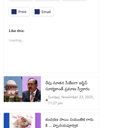
Print
Email
Like this:
Loading...
రేపు నూతన సీజేఐగా జస్టిస్
సూర్యకాంత్ ప్రమాణ స్వీకారం
Sunday, November 23, 2025,
11:27 pm
కంచరణ సాయి సయంతిక గారు
కి … హృదయపూర్వక