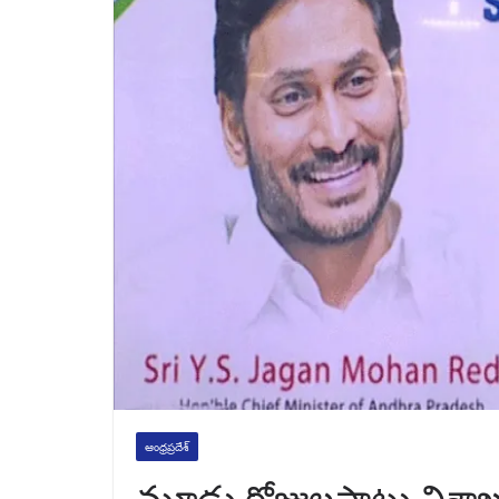
ఆంధ్రప్రదేశ్
మూడు రోజులపాటు విశాఖలో