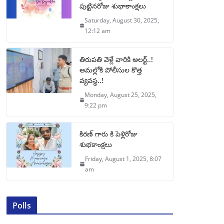
పుట్టినరోజు శుభాకాంక్షలు
Saturday, August 30, 2025,
12:12 am
తిరుపతి వెళ్లే వారికి అలర్ట్..!
అమల్లోకి పోలీసుల కొత్త
వ్యవస్థ..!
Monday, August 25, 2025,
9:22 pm
కిరణ్ గారు కి పెళ్లిరోజు
శుభకాంక్షలు
Friday, August 1, 2025, 8:07
am
Polls