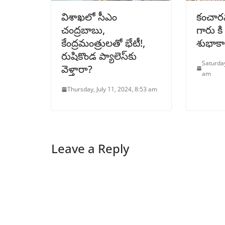
విశాఖలో సీఎం
కంచారన
చంద్రబాబు,
గారు కి
కేంద్రమంత్రులతో భేటీ!,
శుభాకాం
రుషికొండ ప్యాలెస్‌కు
Saturday
వెళ్తారా?
am
Thursday, July 11, 2024, 8:53 am
Leave a Reply