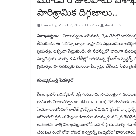
పారిశ్రామిక దిగ్గజాలు..
Thursday, March 2, 2023, 11:27 am
Shakthi TV
విశాఖపట్టణం :
విశాఖపట్టణంలో మార్చి 3,4 తేదీల్లో జరగనున్న 
తీసుకుంది. ఈ సదస్సు ద్వారా రాష్ట్రానికి పెట్టుబడులు ఆక
ప్రభుత్వం లక్ష్యంగా పెట్టుకుంది. ఈ సదస్సులో భాగంగా ముఖ్
పర్యటిస్తారు. మార్చి 3,4 తేదీల్లో జరగనున్న గ్లోబల్‌ ఇన్వెస్టర
ప్రభుత్వం ఈ సదస్సుకు ఘనంగా ఏర్పాట్లు చేసింది. సీఎం వైఎస్
ముఖ్యమంత్రి షెడ్యూల్‌
సీఎం వైఎస్ జగన్మోహన్ రెడ్డి గురువారం సాయంత్రం 4 గంట
గంటలకు విశాఖపట్నం(Visakhapatnam) చేరుకుంటారు. రాత్ర
ఏయూ ఇంజినీరింగ్‌ కాలేజ్‌ గ్రౌండ్స్‌కు చేరుకుని గ్లోబల్‌ ఇన్వె
హోటల్‌లో ప్రపంచ పెట్టుబడిదారుల సదస్సుకు వచ్చిన డెలిగేట్స్
అనంతరం రాత్రి విశాఖపట్టణంలోనే బస చేస్తారు. మార్చి 4వ త
చేరుకుని రెండో రోజు గ్లోబల్‌ ఇన్వెస్టర్స్‌ సమ్మిట్‌లో ప