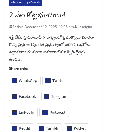
తెలంగాణ
హైదరాబాద్
2 వేల కోట్లభూదందా!
Friday, December 12, 2025, 10:38 am
kpsdigital
శక్తి టీవీ, హైదరాబాద్‌ :- రాష్ట్రంలో ప్రభుత్వాలు మారినా
కొన్ని ఫైళ్లు ఆగవు. గత ప్రభుత్వంలో జరిగిన అడ్డగోలు
వ్యవహారాలకు నయా జమానాలోనూ స్పీడ్‌ బ్రేకర్లు
ఉండవు.
Share this:
WhatsApp
Twitter
Facebook
Telegram
LinkedIn
Pinterest
Reddit
Tumblr
Pocket