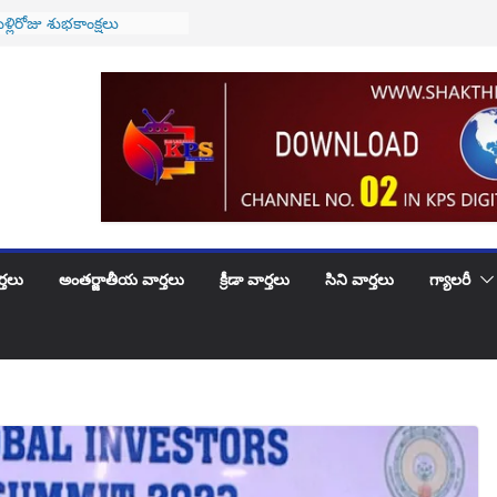
వారికి అలర్ట్..! అమల్లోకి
వ్యవస్థ..!
ెళ్లిరోజు శుభకాంక్షలు
ూదందా!
ేఐగా జస్టిస్ సూర్యకాంత్
రం
 సయంతిక గారు కి …
ుట్టినరోజు శుభాకాంక్షలు
్తలు
అంతర్జాతీయ వార్తలు
క్రీడా వార్తలు
సిని వార్తలు
గ్యాలరీ