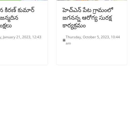
 కిరణ్ కుమార్
హెచ్ఎన్ పేట గ్రామంలో
 జన్మదిన
జగనన్న ఆరోగ్య సురక్ష
క్షలు
కార్యక్రమం
, January 21, 2023, 12:43
Thursday, October 5, 2023, 10:44
am