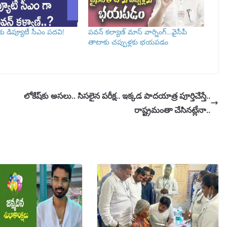
కు డిప్యూటీ సీఎం పదవి!
పవన్‌ కల్యాణ్ మాస్ వార్నింగ్…వైసీపీ
తాటాకు చప్పుళ్లకు భయపడం
లోకేష్‌కు అసలు.. సిసలైన పరీక్ష.. ఇక్కడ పాదయాత్ర పూర్తిచేస్తే..
రాష్ట్రమంతా చేసినట్లేనా..