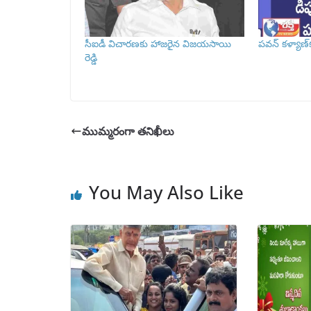
సీఐడీ విచారణకు హాజరైన విజయసాయి
పవన్ కళ్యాణ్‌
రెడ్డి
ముమ్మరంగా తనిఖీలు
You May Also Like