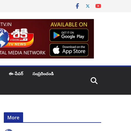
ఈ–పేపర్
సంప్రదించండి
More