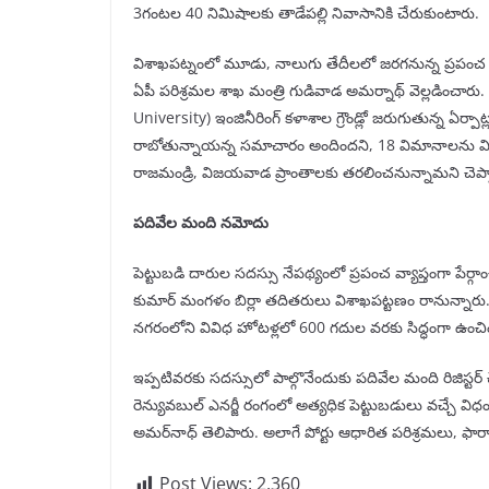
3గంటల 40 నిమిషాలకు తాడేపల్లి నివాసానికి చేరుకుంటారు.
విశాఖపట్నంలో మూడు, నాలుగు తేదీలలో జరగనున్న ప్రపంచ ప
ఏపీ పరిశ్రమల శాఖ మంత్రి గుడివాడ అమర్నాథ్ వెల్లడించారు. 
University) ఇంజినీరింగ్ కళాశాల గ్రౌండ్లో జరుగుతున్న ఏర్పా
రాబోతున్నాయన్న సమాచారం అందిందని, 18 విమానాలను విశాఖ
రాజమండ్రి, విజయవాడ ప్రాంతాలకు తరలించనున్నామని చెప్ప
పదివేల మంది నమోదు
పెట్టుబడి దారుల సదస్సు నేపథ్యంలో ప్రపంచ వ్యాప్తంగా పేర్గ
కుమార్ మంగళం బిర్లా తదితరులు విశాఖపట్టణం రానున్నారు.
నగరంలోని వివిధ హోటళ్లలో 600 గదుల వరకు సిద్ధంగా ఉంచింద
ఇప్పటివరకు సదస్సులో పాల్గొనేందుకు పదివేల మంది రిజిస్టర్ చే
రెన్యువబుల్ ఎనర్జీ రంగంలో అత్యధిక పెట్టుబడులు వచ్చే విధం
అమర్‌నాధ్ తెలిపారు. అలాగే పోర్టు ఆధారిత పరిశ్రమలు, ఫార
Post Views:
2,360