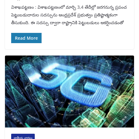
విశాఖపట్టణం : విశాఖపట్టణంలో మార్చి 3,4 తేదీల్లో జరగనున్న ప్రపంచ
పెట్టుబడుదారుల సదస్సును ఆంధ్రప్రదేశ్ ప్రభుత్వం ప్రతిష్టాత్మకంగా
తీసుకుంది. ఈ సదస్సు ద్వారా రాష్ట్రానికి పెట్టుబడులు ఆకర్షించడంతో
Read More
జాతీయ వార్తలు