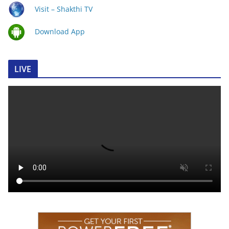
Visit – Shakthi TV
Download App
LIVE