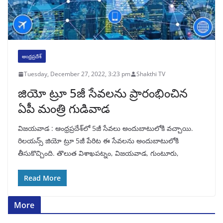
ఆంధ్రప్రదేశ్
Tuesday, December 27, 2022, 3:23 pm
Shakthi TV
జియో ట్రూ 5జీ సేవలను ప్రారంభించిన
ఏపీ మంత్రి గుడివాడ
విజయవాడ : ఆంధ్రప్రదేశ్‌లో 5జీ సేవలు అందుబాటులోకి వచ్చాయి.
రిలయన్స్‌ జియో ట్రూ 5జీ పేరిట ఈ సేవలను అందుబాటులోకి
తీసుకొచ్చింది. తొలుత విశాఖపట్నం, విజయవాడ, గుంటూరు,
Read More
More