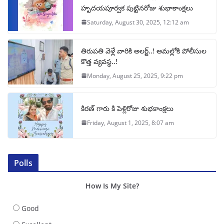
హృదయపూర్వక పుట్టినరోజు శుభాకాంక్షలు
Saturday, August 30, 2025, 12:12 am
తిరుపతి వెళ్లే వారికి అలర్ట్..! అమల్లోకి పోలీసుల
కొత్త వ్యవస్థ..!
Monday, August 25, 2025, 9:22 pm
కిరణ్ గారు కి పెళ్లిరోజు శుభకాంక్షలు
Friday, August 1, 2025, 8:07 am
Polls
How Is My Site?
Good