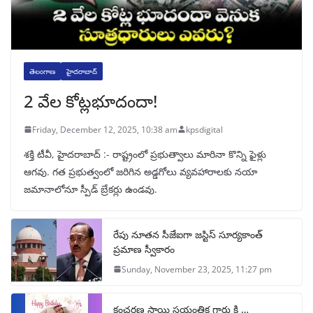
తెలంగాణ
హైదరాబాద్
2 వేల కోట్లభూదందా!
Friday, December 12, 2025, 10:38 am
kpsdigital
శక్తి టీవీ, హైదరాబాద్‌ :- రాష్ట్రంలో ప్రభుత్వాలు మారినా కొన్ని ఫైళ్లు
ఆగవు. గత ప్రభుత్వంలో జరిగిన అడ్డగోలు వ్యవహారాలకు నయా
జమానాలోనూ స్పీడ్‌ బ్రేకర్లు ఉండవు.
రేపు నూతన సీజేఐగా జస్టిస్ సూర్యకాంత్
ప్రమాణ స్వీకారం
Sunday, November 23, 2025, 11:27 pm
కంచరణ సాయి సయంతిక గారు కి …