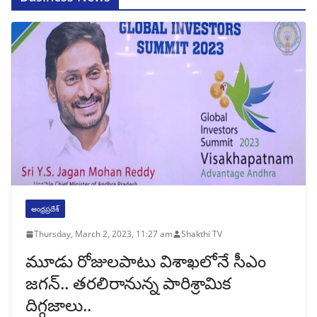
ఆంధ్రప్రదేశ్
Thursday, March 2, 2023, 11:27 am
Shakthi TV
మూడు రోజులపాటు విశాఖలోనే సీఎం
జగన్‌.. తరలిరానున్న పారిశ్రామిక
దిగ్గజాలు..