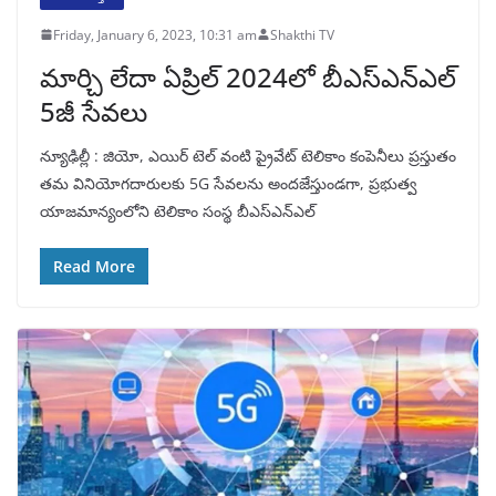
Friday, January 6, 2023, 10:31 am
Shakthi TV
మార్చి లేదా ఏప్రిల్ 2024లో బీఎస్ఎన్ఎల్
5జీ సేవలు
న్యూఢిల్లీ : జియో, ఎయిర్ టెల్ వంటి ప్రైవేట్ టెలికాం కంపెనీలు ప్రస్తుతం
తమ వినియోగదారులకు 5G సేవలను అందజేస్తుండగా, ప్రభుత్వ
యాజమాన్యంలోని టెలికాం సంస్థ బీఎస్ఎన్ఎల్
Read More