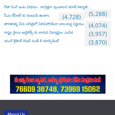
గీతా సింగ్ ఇంట విషాదం.. జాగ్రత్తగా వుండాలని కరాటే కళ్యాణి…
(5,288)
సీఎం కేసీఆర్ కు రుణపడి ఉంటాం
(4,728)
తారకరత్న పేరు చరిత్రలో నిలిచిపోయేలా బాలయ్య నిర్ణయం
(4,074)
రాష్ట్ర స్తాయి అథ్లెటిక్స్ కు బారువ విద్యార్దుల ఎంపిక
(3,957)
యంగ్ క్రికెటర్ రిషబ్ పంత్ కి యాక్సిడెంట్
(3,870)
About Us