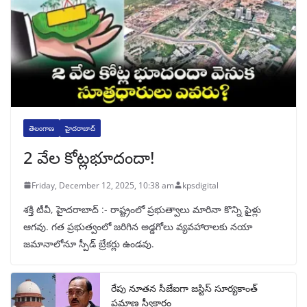
తెలంగాణ
హైదరాబాద్
2 వేల కోట్లభూదందా!
Friday, December 12, 2025, 10:38 am
kpsdigital
శక్తి టీవీ, హైదరాబాద్‌ :- రాష్ట్రంలో ప్రభుత్వాలు మారినా కొన్ని ఫైళ్లు
ఆగవు. గత ప్రభుత్వంలో జరిగిన అడ్డగోలు వ్యవహారాలకు నయా
జమానాలోనూ స్పీడ్‌ బ్రేకర్లు ఉండవు.
రేపు నూతన సీజేఐగా జస్టిస్ సూర్యకాంత్
ప్రమాణ స్వీకారం