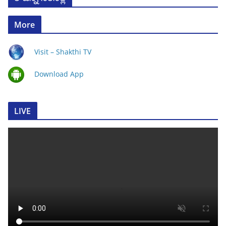
More
Visit – Shakthi TV
Download App
LIVE