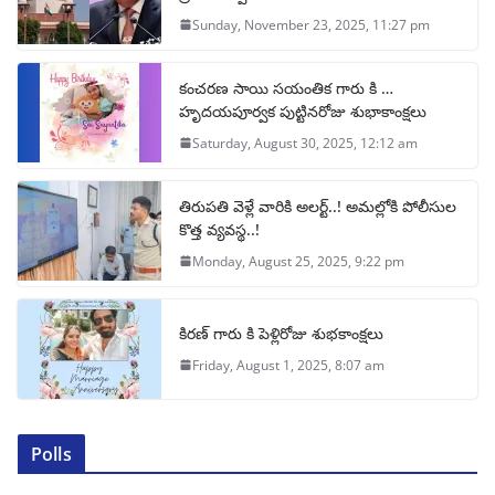
Sunday, November 23, 2025, 11:27 pm
కంచరణ సాయి సయంతిక గారు కి …
హృదయపూర్వక పుట్టినరోజు శుభాకాంక్షలు
Saturday, August 30, 2025, 12:12 am
తిరుపతి వెళ్లే వారికి అలర్ట్..! అమల్లోకి పోలీసుల
కొత్త వ్యవస్థ..!
Monday, August 25, 2025, 9:22 pm
కిరణ్ గారు కి పెళ్లిరోజు శుభకాంక్షలు
Friday, August 1, 2025, 8:07 am
Polls