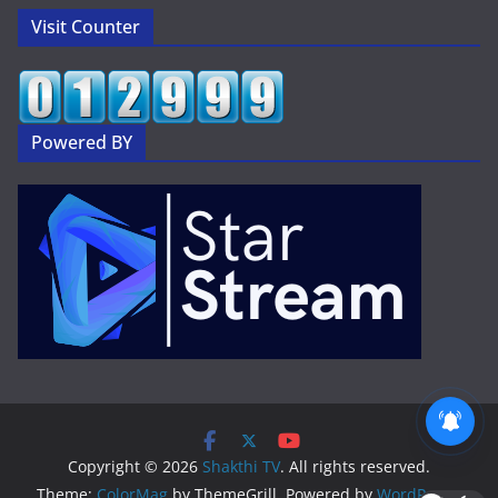
Visit Counter
Powered BY
2 వేల కోట్లభూదందా!
Copyright © 2026
Shakthi TV
. All rights reserved.
Theme:
ColorMag
by ThemeGrill. Powered by
WordPress
.