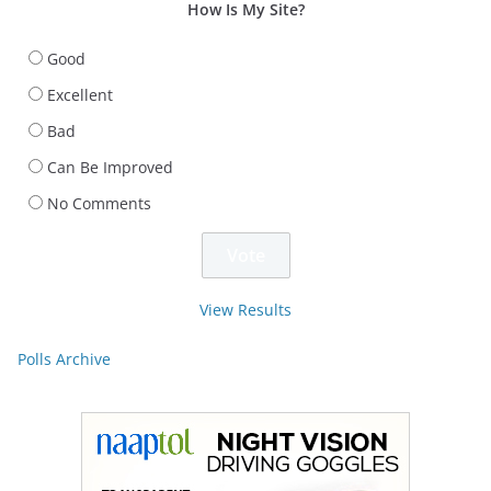
How Is My Site?
Good
Excellent
Bad
Can Be Improved
No Comments
View Results
Polls Archive