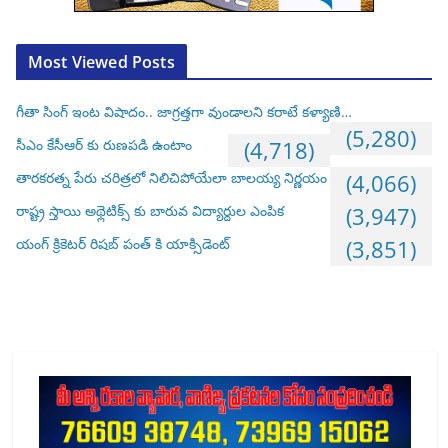
Most Viewed Posts
గీతా సింగ్ ఇంట విషాదం.. జాగ్రత్తగా వుండాలని కరాటే కళ్యాణి…
(5,280)
సీఎం కేసీఆర్ కు రుణపడి ఉంటాం
(4,718)
తారకరత్న పేరు చరిత్రలో నిలిచిపోయేలా బాలయ్య నిర్ణయం
(4,066)
రాష్ట్ర స్తాయి అథ్లెటిక్స్ కు బారువ విద్యార్దుల ఎంపిక
(3,947)
యంగ్ క్రికెటర్ రిషబ్ పంత్ కి యాక్సిడెంట్
(3,851)