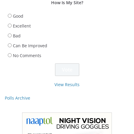
How Is My Site?
Good
Excellent
Bad
Can Be Improved
No Comments
View Results
Polls Archive