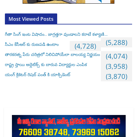
Most Viewed Posts
గీతా సింగ్ ఇంట విషాదం.. జాగ్రత్తగా వుండాలని కరాటే కళ్యాణి…
(5,288)
సీఎం కేసీఆర్ కు రుణపడి ఉంటాం
(4,728)
తారకరత్న పేరు చరిత్రలో నిలిచిపోయేలా బాలయ్య నిర్ణయం
(4,074)
రాష్ట్ర స్తాయి అథ్లెటిక్స్ కు బారువ విద్యార్దుల ఎంపిక
(3,958)
యంగ్ క్రికెటర్ రిషబ్ పంత్ కి యాక్సిడెంట్
(3,870)