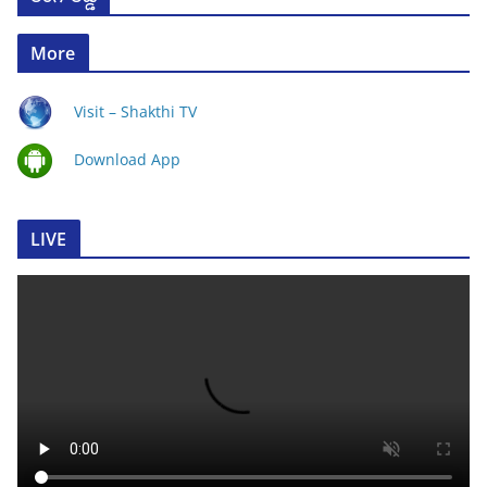
More
Visit – Shakthi TV
Download App
LIVE