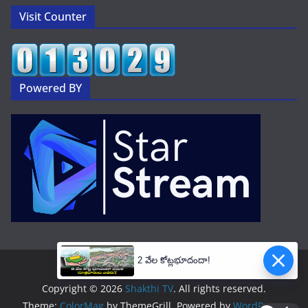
Visit Counter
Powered BY
2 వేల కోట్లభూదందా!
Copyright © 2026
Shakthi TV
. All rights reserved.
Theme:
ColorMag
by ThemeGrill. Powered by
WordPress
.