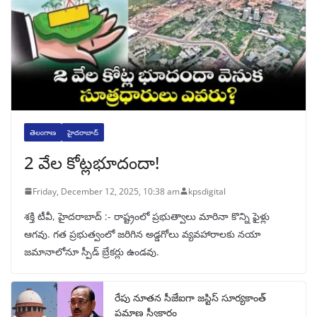
తెలంగాణ
హైదరాబాద్
2 వేల కోట్లభూదందా!
Friday, December 12, 2025, 10:38 am
kpsdigital
శక్తి టీవీ, హైదరాబాద్‌ :- రాష్ట్రంలో ప్రభుత్వాలు మారినా కొన్ని ఫైళ్లు
ఆగవు. గత ప్రభుత్వంలో జరిగిన అడ్డగోలు వ్యవహారాలకు నయా
జమానాలోనూ స్పీడ్‌ బ్రేకర్లు ఉండవు.
రేపు నూతన సీజేఐగా జస్టిస్ సూర్యకాంత్
ప్రమాణ స్వీకారం