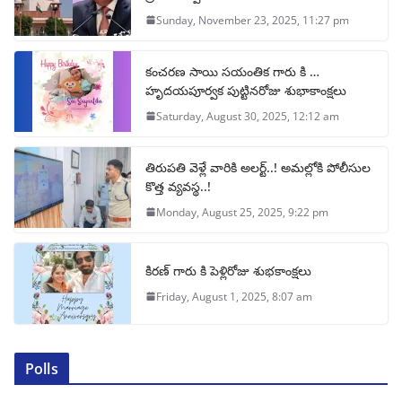
Sunday, November 23, 2025, 11:27 pm
కంచరణ సాయి సయంతిక గారు కి …
హృదయపూర్వక పుట్టినరోజు శుభాకాంక్షలు
Saturday, August 30, 2025, 12:12 am
తిరుపతి వెళ్లే వారికి అలర్ట్..! అమల్లోకి పోలీసుల
కొత్త వ్యవస్థ..!
Monday, August 25, 2025, 9:22 pm
కిరణ్ గారు కి పెళ్లిరోజు శుభకాంక్షలు
Friday, August 1, 2025, 8:07 am
Polls