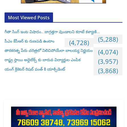
Most Viewed Posts
గీతా సింగ్ ఇంట విషాదం.. జాగ్రత్తగా వుండాలని కరాటే కళ్యాణి…
(5,288)
సీఎం కేసీఆర్ కు రుణపడి ఉంటాం
(4,728)
తారకరత్న పేరు చరిత్రలో నిలిచిపోయేలా బాలయ్య నిర్ణయం
(4,074)
రాష్ట్ర స్తాయి అథ్లెటిక్స్ కు బారువ విద్యార్దుల ఎంపిక
(3,957)
యంగ్ క్రికెటర్ రిషబ్ పంత్ కి యాక్సిడెంట్
(3,868)