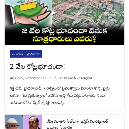
తెలంగాణ
హైదరాబాద్
2 వేల కోట్లభూదందా!
Friday, December 12, 2025, 10:38 am
kpsdigital
శక్తి టీవీ, హైదరాబాద్‌ :- రాష్ట్రంలో ప్రభుత్వాలు మారినా కొన్ని ఫైళ్లు
ఆగవు. గత ప్రభుత్వంలో జరిగిన అడ్డగోలు వ్యవహారాలకు నయా
జమానాలోనూ స్పీడ్‌ బ్రేకర్లు ఉండవు.
రేపు నూతన సీజేఐగా జస్టిస్ సూర్యకాంత్
ప్రమాణ స్వీకారం