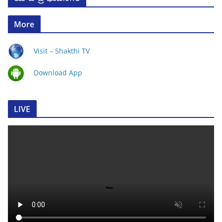
More
Visit – Shakthi TV
Download App
LIVE