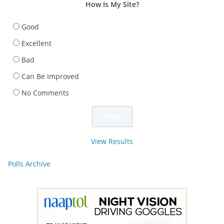
How Is My Site?
Good
Excellent
Bad
Can Be Improved
No Comments
View Results
Polls Archive