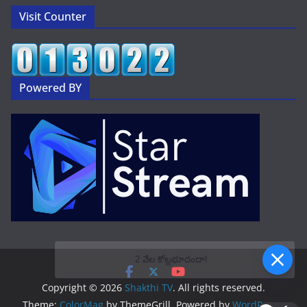
Visit Counter
Powered BY
2 వేల కోట్లభూదందా!
Copyright © 2026
Shakthi TV
. All rights reserved.
Theme:
ColorMag
by ThemeGrill. Powered by
WordPress
.