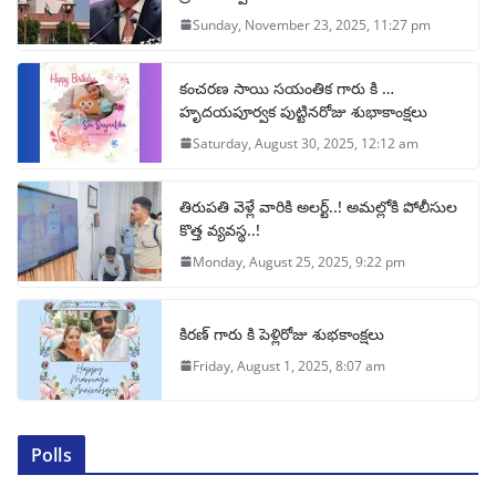
Sunday, November 23, 2025, 11:27 pm
కంచరణ సాయి సయంతిక గారు కి …
హృదయపూర్వక పుట్టినరోజు శుభాకాంక్షలు
Saturday, August 30, 2025, 12:12 am
తిరుపతి వెళ్లే వారికి అలర్ట్..! అమల్లోకి పోలీసుల
కొత్త వ్యవస్థ..!
Monday, August 25, 2025, 9:22 pm
కిరణ్ గారు కి పెళ్లిరోజు శుభకాంక్షలు
Friday, August 1, 2025, 8:07 am
Polls