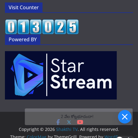
Visit Counter
Powered BY
2 వేల కోట్లభూదందా!
Copyright © 2026
Shakthi TV
. All rights reserved.
Theme:
ColorMag
by ThemeGrill. Powered by
WordPress
.