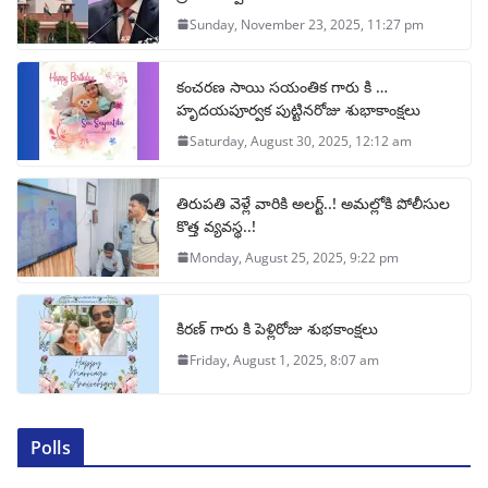
Sunday, November 23, 2025, 11:27 pm
కంచరణ సాయి సయంతిక గారు కి …
హృదయపూర్వక పుట్టినరోజు శుభాకాంక్షలు
Saturday, August 30, 2025, 12:12 am
తిరుపతి వెళ్లే వారికి అలర్ట్..! అమల్లోకి పోలీసుల
కొత్త వ్యవస్థ..!
Monday, August 25, 2025, 9:22 pm
కిరణ్ గారు కి పెళ్లిరోజు శుభకాంక్షలు
Friday, August 1, 2025, 8:07 am
Polls