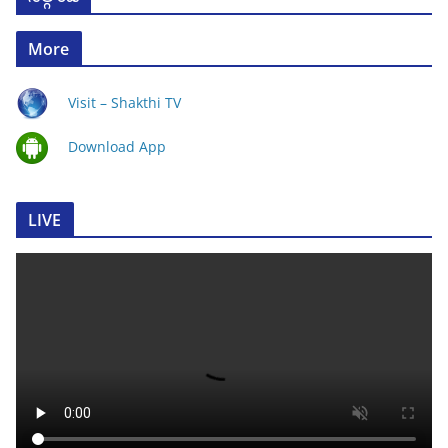
More
Visit – Shakthi TV
Download App
LIVE