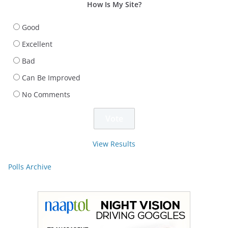
How Is My Site?
Good
Excellent
Bad
Can Be Improved
No Comments
View Results
Polls Archive