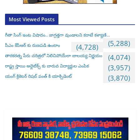
Most Viewed Posts
గీతా సింగ్ ఇంట విషాదం.. జాగ్రత్తగా వుండాలని కరాటే కళ్యాణి…
(5,288)
సీఎం కేసీఆర్ కు రుణపడి ఉంటాం
(4,728)
తారకరత్న పేరు చరిత్రలో నిలిచిపోయేలా బాలయ్య నిర్ణయం
(4,074)
రాష్ట్ర స్తాయి అథ్లెటిక్స్ కు బారువ విద్యార్దుల ఎంపిక
(3,957)
యంగ్ క్రికెటర్ రిషబ్ పంత్ కి యాక్సిడెంట్
(3,870)