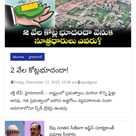
తెలంగాణ
హైదరాబాద్
2 వేల కోట్లభూదందా!
Friday, December 12, 2025, 10:38 am
kpsdigital
శక్తి టీవీ, హైదరాబాద్‌ :- రాష్ట్రంలో ప్రభుత్వాలు మారినా కొన్ని ఫైళ్లు
ఆగవు. గత ప్రభుత్వంలో జరిగిన అడ్డగోలు వ్యవహారాలకు నయా
జమానాలోనూ స్పీడ్‌ బ్రేకర్లు ఉండవు.
రేపు నూతన సీజేఐగా జస్టిస్ సూర్యకాంత్
ప్రమాణ స్వీకారం