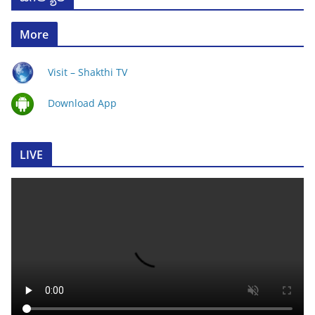
More
Visit – Shakthi TV
Download App
LIVE