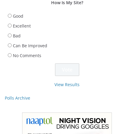
How Is My Site?
Good
Excellent
Bad
Can Be Improved
No Comments
View Results
Polls Archive