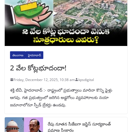
తెలంగాణ
హైదరాబాద్
2 వేల కోట్లభూదందా!
Friday, December 12, 2025, 10:38 am
kpsdigital
శక్తి టీవీ, హైదరాబాద్‌ :- రాష్ట్రంలో ప్రభుత్వాలు మారినా కొన్ని ఫైళ్లు
ఆగవు. గత ప్రభుత్వంలో జరిగిన అడ్డగోలు వ్యవహారాలకు నయా
జమానాలోనూ స్పీడ్‌ బ్రేకర్లు ఉండవు.
రేపు నూతన సీజేఐగా జస్టిస్ సూర్యకాంత్
ప్రమాణ స్వీకారం