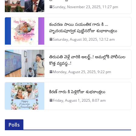
Sunday, November 23, 2025, 11:27 pm
కంచరణ సాయి సయంతిక గారు కి …
హృదయపూర్వక పుట్టినరోజు శుభాకాంక్షలు
Saturday, August 30, 2025, 12:12 am
తిరుపతి వెళ్లే వారికి అలర్ట్..! అమల్లోకి పోలీసుల
కొత్త వ్యవస్థ..!
Monday, August 25, 2025, 9:22 pm
కిరణ్ గారు కి పెళ్లిరోజు శుభకాంక్షలు
Friday, August 1, 2025, 8:07 am
Polls