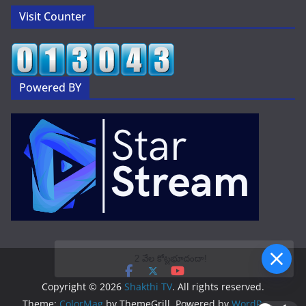
Visit Counter
Powered BY
2 వేల కోట్లభూదందా!
Copyright © 2026
Shakthi TV
. All rights reserved.
Theme:
ColorMag
by ThemeGrill. Powered by
WordPress
.