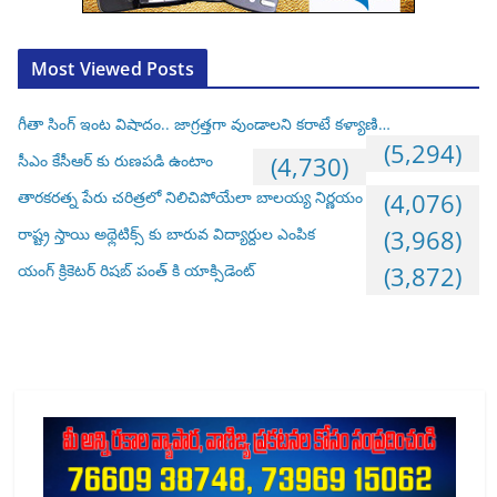
Most Viewed Posts
గీతా సింగ్ ఇంట విషాదం.. జాగ్రత్తగా వుండాలని కరాటే కళ్యాణి…
(5,294)
సీఎం కేసీఆర్ కు రుణపడి ఉంటాం
(4,730)
తారకరత్న పేరు చరిత్రలో నిలిచిపోయేలా బాలయ్య నిర్ణయం
(4,076)
రాష్ట్ర స్తాయి అథ్లెటిక్స్ కు బారువ విద్యార్దుల ఎంపిక
(3,968)
యంగ్ క్రికెటర్ రిషబ్ పంత్ కి యాక్సిడెంట్
(3,872)