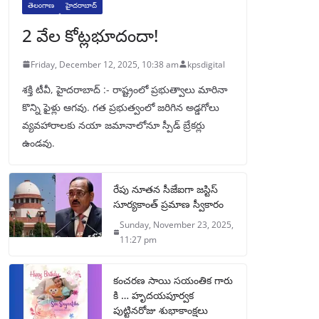
తెలంగాణ
హైదరాబాద్
2 వేల కోట్లభూదందా!
Friday, December 12, 2025, 10:38 am
kpsdigital
శక్తి టీవీ, హైదరాబాద్‌ :- రాష్ట్రంలో ప్రభుత్వాలు మారినా
కొన్ని ఫైళ్లు ఆగవు. గత ప్రభుత్వంలో జరిగిన అడ్డగోలు
వ్యవహారాలకు నయా జమానాలోనూ స్పీడ్‌ బ్రేకర్లు
ఉండవు.
రేపు నూతన సీజేఐగా జస్టిస్
సూర్యకాంత్ ప్రమాణ స్వీకారం
Sunday, November 23, 2025,
11:27 pm
కంచరణ సాయి సయంతిక గారు
కి … హృదయపూర్వక
పుట్టినరోజు శుభాకాంక్షలు