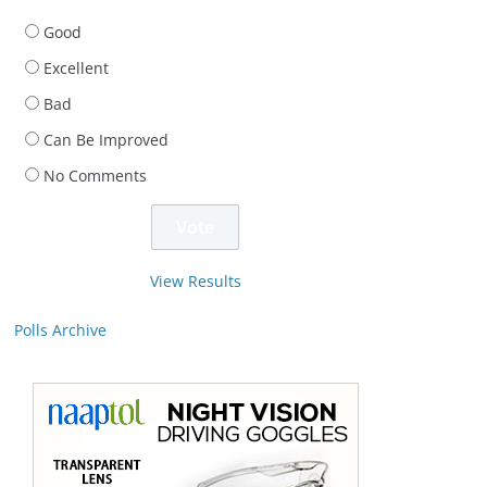
Good
Excellent
Bad
Can Be Improved
No Comments
View Results
Polls Archive