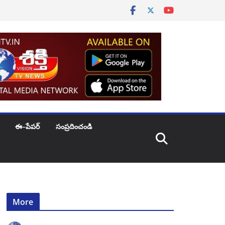
ఈ–పేపర్
సంప్రదించండి
More