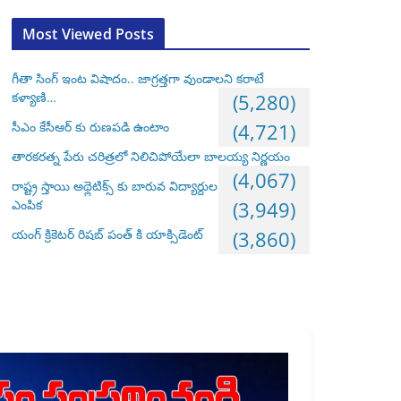
Most Viewed Posts
గీతా సింగ్ ఇంట విషాదం.. జాగ్రత్తగా వుండాలని కరాటే
కళ్యాణి…
(5,280)
సీఎం కేసీఆర్ కు రుణపడి ఉంటాం
(4,721)
తారకరత్న పేరు చరిత్రలో నిలిచిపోయేలా బాలయ్య నిర్ణయం
(4,067)
రాష్ట్ర స్తాయి అథ్లెటిక్స్ కు బారువ విద్యార్దుల
ఎంపిక
(3,949)
యంగ్ క్రికెటర్ రిషబ్ పంత్ కి యాక్సిడెంట్
(3,860)