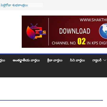
ే వారికి అలర్ట్..! అమల్లోకి
 వ్యవస్థ..!
 పెళ్లిరోజు శుభకాంక్షలు
లభూదందా!
ీజేఐగా జస్టిస్ సూర్యకాంత్
కారం
ి సయంతిక గారు కి …
 పుట్టినరోజు శుభాకాంక్షలు
్తలు
అంతర్జాతీయ వార్తలు
క్రీడా వార్తలు
సిని వార్తలు
గ్యాలరీ