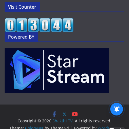
Visit Counter
Powered BY
2 వేల కోట్లభూదందా!
Copyright © 2026
Shakthi TV
. All rights reserved.
Theme:
ColorMag
by ThemeGrill. Powered by
WordPress
.