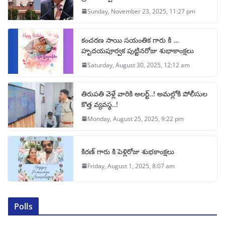
Sunday, November 23, 2025, 11:27 pm
కంచరణ సాయి సయంతిక గారు కి …
హృదయపూర్వక పుట్టినరోజు శుభాకాంక్షలు
Saturday, August 30, 2025, 12:12 am
తిరుపతి వెళ్లే వారికి అలర్ట్..! అమల్లోకి పోలీసుల
కొత్త వ్యవస్థ..!
Monday, August 25, 2025, 9:22 pm
కిరణ్ గారు కి పెళ్లిరోజు శుభకాంక్షలు
Friday, August 1, 2025, 8:07 am
Polls