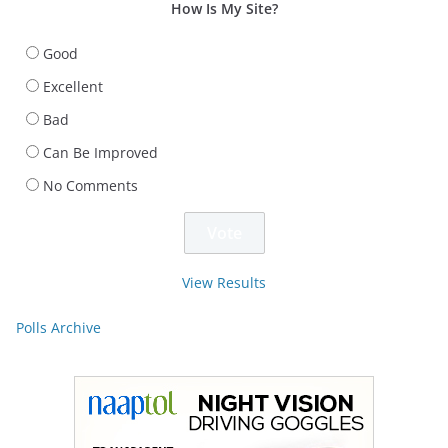
How Is My Site?
Good
Excellent
Bad
Can Be Improved
No Comments
View Results
Polls Archive