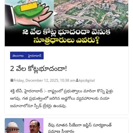
తెలంగాణ
హైదరాబాద్
2 వేల కోట్లభూదందా!
Friday, December 12, 2025, 10:38 am
kpsdigital
శక్తి టీవీ, హైదరాబాద్‌ :- రాష్ట్రంలో ప్రభుత్వాలు మారినా కొన్ని ఫైళ్లు
ఆగవు. గత ప్రభుత్వంలో జరిగిన అడ్డగోలు వ్యవహారాలకు నయా
జమానాలోనూ స్పీడ్‌ బ్రేకర్లు ఉండవు.
రేపు నూతన సీజేఐగా జస్టిస్ సూర్యకాంత్
ప్రమాణ స్వీకారం