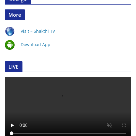
More
Visit – Shakthi TV
Download App
LIVE