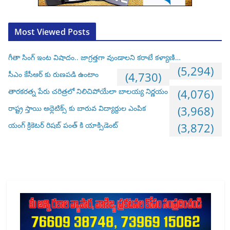
Most Viewed Posts
గీతా సింగ్ ఇంట విషాదం.. జాగ్రత్తగా వుండాలని కరాటే కళ్యాణి…
(5,294)
సీఎం కేసీఆర్ కు రుణపడి ఉంటాం
(4,730)
తారకరత్న పేరు చరిత్రలో నిలిచిపోయేలా బాలయ్య నిర్ణయం
(4,076)
రాష్ట్ర స్తాయి అథ్లెటిక్స్ కు బారువ విద్యార్దుల ఎంపిక
(3,968)
యంగ్ క్రికెటర్ రిషబ్ పంత్ కి యాక్సిడెంట్
(3,872)