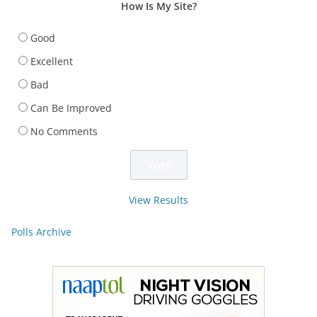
How Is My Site?
Good
Excellent
Bad
Can Be Improved
No Comments
View Results
Polls Archive