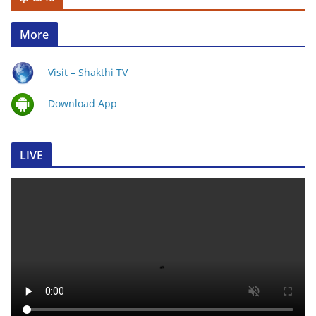
More
Visit – Shakthi TV
Download App
LIVE