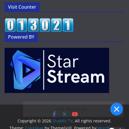
Visit Counter
Powered BY
2 వేల కోట్లభూదందా!
Copyright © 2026
Shakthi TV
. All rights reserved.
Theme:
ColorMag
by ThemeGrill. Powered by
WordPress
.