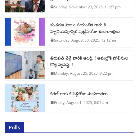
Sunday, November 23, 2025, 11:27 pm
కంచరణ సాయి సయంతిక గారు కి …
హృదయపూర్వక పుట్టినరోజు శుభాకాంక్షలు
Saturday, August 30, 2025, 12:12 am
తిరుపతి వెళ్లే వారికి అలర్ట్..! అమల్లోకి పోలీసుల
కొత్త వ్యవస్థ..!
Monday, August 25, 2025, 9:22 pm
కిరణ్ గారు కి పెళ్లిరోజు శుభకాంక్షలు
Friday, August 1, 2025, 8:07 am
Polls