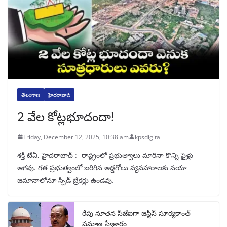
తెలంగాణ
హైదరాబాద్
2 వేల కోట్లభూదందా!
Friday, December 12, 2025, 10:38 am
kpsdigital
శక్తి టీవీ, హైదరాబాద్‌ :- రాష్ట్రంలో ప్రభుత్వాలు మారినా కొన్ని ఫైళ్లు
ఆగవు. గత ప్రభుత్వంలో జరిగిన అడ్డగోలు వ్యవహారాలకు నయా
జమానాలోనూ స్పీడ్‌ బ్రేకర్లు ఉండవు.
రేపు నూతన సీజేఐగా జస్టిస్ సూర్యకాంత్
ప్రమాణ స్వీకారం