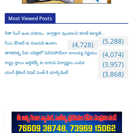
Most Viewed Posts
గీతా సింగ్ ఇంట విషాదం.. జాగ్రత్తగా వుండాలని కరాటే కళ్యాణి…
(5,288)
సీఎం కేసీఆర్ కు రుణపడి ఉంటాం
(4,728)
తారకరత్న పేరు చరిత్రలో నిలిచిపోయేలా బాలయ్య నిర్ణయం
(4,074)
రాష్ట్ర స్తాయి అథ్లెటిక్స్ కు బారువ విద్యార్దుల ఎంపిక
(3,957)
యంగ్ క్రికెటర్ రిషబ్ పంత్ కి యాక్సిడెంట్
(3,868)