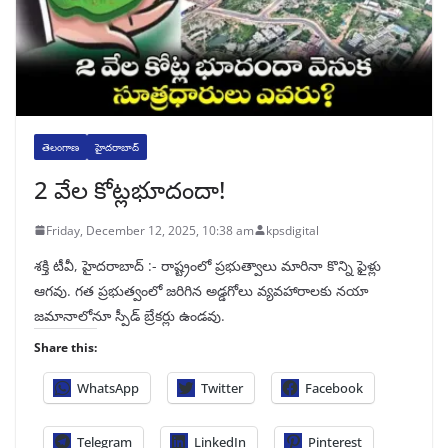
తెలంగాణ
హైదరాబాద్
2 వేల కోట్లభూదందా!
Friday, December 12, 2025, 10:38 am
kpsdigital
శక్తి టీవీ, హైదరాబాద్‌ :- రాష్ట్రంలో ప్రభుత్వాలు మారినా కొన్ని ఫైళ్లు
ఆగవు. గత ప్రభుత్వంలో జరిగిన అడ్డగోలు వ్యవహారాలకు నయా
జమానాలోనూ స్పీడ్‌ బ్రేకర్లు ఉండవు.
Share this:
WhatsApp
Twitter
Facebook
Telegram
LinkedIn
Pinterest