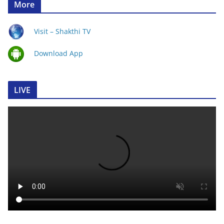
More
Visit – Shakthi TV
Download App
LIVE