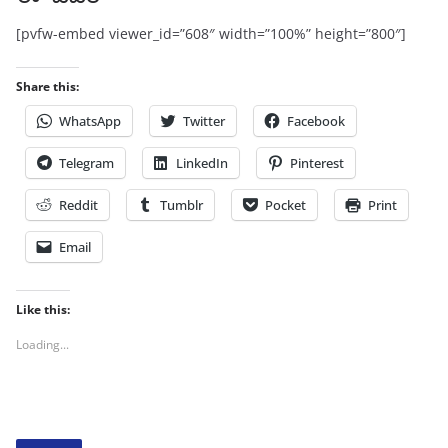
[pvfw-embed viewer_id=”608″ width=”100%” height=”800″]
Share this:
WhatsApp
Twitter
Facebook
Telegram
LinkedIn
Pinterest
Reddit
Tumblr
Pocket
Print
Email
Like this:
Loading...