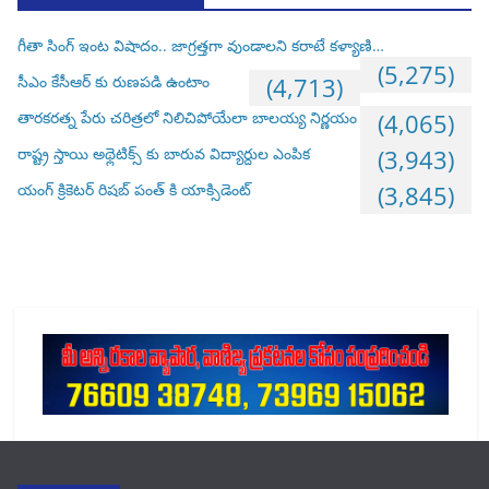
గీతా సింగ్ ఇంట విషాదం.. జాగ్రత్తగా వుండాలని కరాటే కళ్యాణి…
(5,275)
సీఎం కేసీఆర్ కు రుణపడి ఉంటాం
(4,713)
తారకరత్న పేరు చరిత్రలో నిలిచిపోయేలా బాలయ్య నిర్ణయం
(4,065)
రాష్ట్ర స్తాయి అథ్లెటిక్స్ కు బారువ విద్యార్దుల ఎంపిక
(3,943)
యంగ్ క్రికెటర్ రిషబ్ పంత్ కి యాక్సిడెంట్
(3,845)