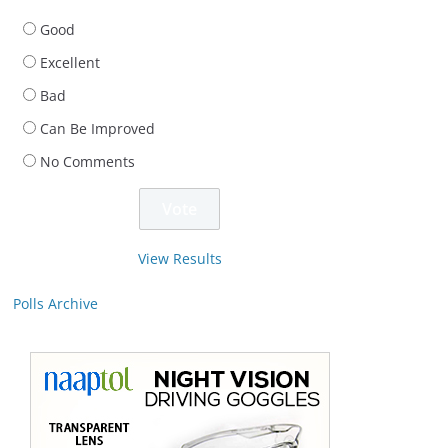
Good
Excellent
Bad
Can Be Improved
No Comments
View Results
Polls Archive