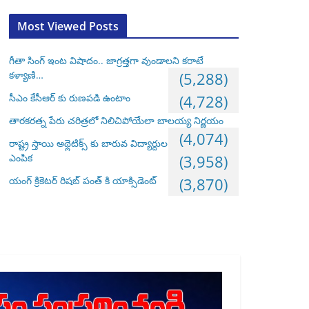
Most Viewed Posts
గీతా సింగ్ ఇంట విషాదం.. జాగ్రత్తగా వుండాలని కరాటే
కళ్యాణి…
(5,288)
సీఎం కేసీఆర్ కు రుణపడి ఉంటాం
(4,728)
తారకరత్న పేరు చరిత్రలో నిలిచిపోయేలా బాలయ్య నిర్ణయం
(4,074)
రాష్ట్ర స్తాయి అథ్లెటిక్స్ కు బారువ విద్యార్దుల
ఎంపిక
(3,958)
యంగ్ క్రికెటర్ రిషబ్ పంత్ కి యాక్సిడెంట్
(3,870)