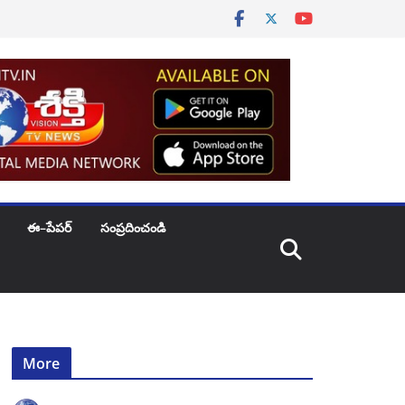
ఈ–పేపర్
సంప్రదించండి
More