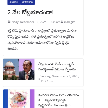
తెలంగాణ
హైదరాబాద్
2 వేల కోట్లభూదందా!
Friday, December 12, 2025, 10:38 am
kpsdigital
శక్తి టీవీ, హైదరాబాద్‌ :- రాష్ట్రంలో ప్రభుత్వాలు మారినా
కొన్ని ఫైళ్లు ఆగవు. గత ప్రభుత్వంలో జరిగిన అడ్డగోలు
వ్యవహారాలకు నయా జమానాలోనూ స్పీడ్‌ బ్రేకర్లు
ఉండవు.
రేపు నూతన సీజేఐగా జస్టిస్
సూర్యకాంత్ ప్రమాణ స్వీకారం
Sunday, November 23, 2025,
11:27 pm
కంచరణ సాయి సయంతిక గారు
కి … హృదయపూర్వక
పుట్టినరోజు శుభాకాంక్షలు