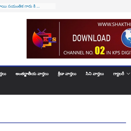
 సీజేఐగా జస్టిస్ సూర్యకాంత్
వీకారం
యి సయంతిక గారు కి …
క పుట్టినరోజు శుభాకాంక్షలు
్లే వారికి అలర్ట్..! అమల్లోకి
్త వ్యవస్థ..!
కి పెళ్లిరోజు శుభకాంక్షలు
్లభూదందా!
్తలు
అంతర్జాతీయ వార్తలు
క్రీడా వార్తలు
సిని వార్తలు
గ్యాలరీ